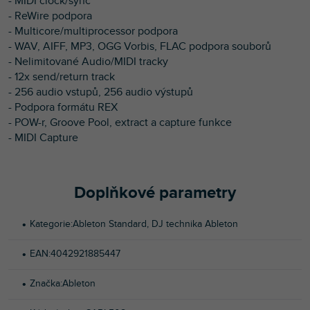
- MIDI clock/sync
- ReWire podpora
- Multicore/multiprocessor podpora
- WAV, AIFF, MP3, OGG Vorbis, FLAC podpora souborů
- Nelimitované Audio/MIDI tracky
- 12x send/return track
- 256 audio vstupů, 256 audio výstupů
- Podpora formátu REX
- POW-r, Groove Pool, extract a capture funkce
- MIDI Capture
Doplňkové parametry
Kategorie
:
Ableton Standard
,
DJ technika Ableton
EAN
:
4042921885447
Značka
:
Ableton