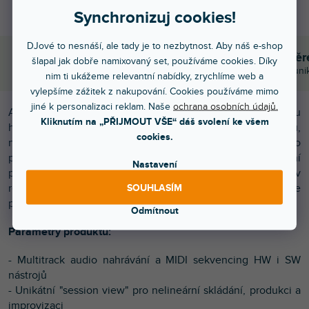
Synchronizuj cookies!
DJové to nesnáší, ale tady je to nezbytnost. Aby náš e-shop
Objednejte do 15:00
Poradíme s výbě
šlapal jak dobře namixovaný set, používáme cookies. Díky
A máte to druhý den doma
Chválíte nás za komuni
nim ti ukážeme relevantní nabídky, zrychlíme web a
vylepšíme zážitek z nakupování. Cookies používáme mimo
jiné k personalizaci reklam. Naše
ochrana osobních údajů.
Ableton Live 11 je jeden z nejoblíbenějších DAW pro tvorbu
Kliknutím na „PŘIJMOUT VŠE“ dáš svolení ke všem
hudby a živé vystupování. Jeho součástí je množství efektů,
cookies.
nástrojů, zvuků a kreativních možností – tedy vše co
potřebujete pro jakýkoliv hudební styl! Užijte si unikátní
Nastavení
propojení Arrangement/Session view, pracujte se stopami v
reálném čase, nahrávejte MIDI nebo skutečné nástroje
SOUHLASÍM
pomocí kreativních funkcí Live!
Odmítnout
Parametry produktu:
- Multitrack audio nahrávání a MIDI sekvencing HW i SW
nástrojů
- Unikátní "session view" pro nelineární skládání, produkci a
improvizaci