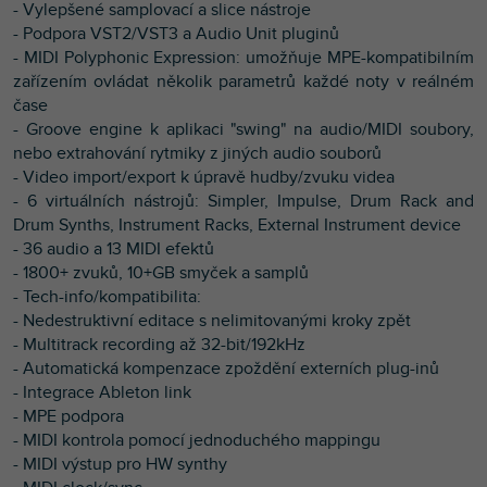
- Vylepšené samplovací a slice nástroje
- Podpora VST2/VST3 a Audio Unit pluginů
- MIDI Polyphonic Expression: umožňuje MPE-kompatibilním
zařízením ovládat několik parametrů každé noty v reálném
čase
- Groove engine k aplikaci "swing" na audio/MIDI soubory,
nebo extrahování rytmiky z jiných audio souborů
- Video import/export k úpravě hudby/zvuku videa
- 6 virtuálních nástrojů: Simpler, Impulse, Drum Rack and
Drum Synths, Instrument Racks, External Instrument device
- 36 audio a 13 MIDI efektů
- 1800+ zvuků, 10+GB smyček a samplů
- Tech-info/kompatibilita:
- Nedestruktivní editace s nelimitovanými kroky zpět
- Multitrack recording až 32-bit/192kHz
- Automatická kompenzace zpoždění externích plug-inů
- Integrace Ableton link
- MPE podpora
- MIDI kontrola pomocí jednoduchého mappingu
- MIDI výstup pro HW synthy