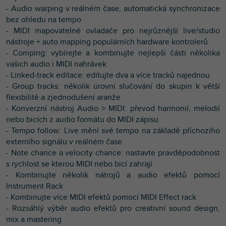
- Audio warping v reálném čase, automatická synchronizace
bez ohledu na tempo
- MIDI mapovatelné ovladače pro nejrůznější live/studio
nástroje + auto mapping populárních hardware kontrolerů
- Comping: vybírejte a kombinujte nejlepší části několika
vašich audio i MIDI nahrávek
- Linked-track editace: editujte dva a více tracků najednou
- Group tracks: několik úrovní slučování do skupin k větší
flexibilitě a zjednodušení aranže
- Konverzní nástroj Audio > MIDI: převod harmonií, melodií
nebo bicích z audio formátu do MIDI zápisu
- Tempo follow: Live mění své tempo na základě příchozího
externího signálu v reálném čase
- Note chance a velocity chance: nastavte pravděpodobnost
s rychlost se kterou MIDI nebo bicí zahrají
- Kombinujte několik nátrojů a audio efektů pomocí
Instrument Rack
- Kombinujte více MIDI efektů pomocí MIDI Effect rack
- Rozsáhlý výběr audio efektů pro creativní sound design,
mix a mastering