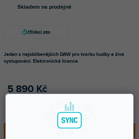
Skladem na prodejně
Jeden z nejoblíbenějších DAW pro tvorbu hudby a živé
vystupování. Elektronická licence.
5 890 Kč
4 868 Kč bez DPH
5 990 Kč
−
+
PŘIDAT DO KOŠÍKU