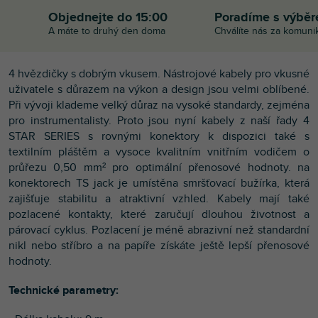
Objednejte do 15:00
Poradíme s výbě
A máte to druhý den doma
Chválíte nás za komuni
4 hvězdičky s dobrým vkusem. Nástrojové kabely pro vkusné
uživatele s důrazem na výkon a design jsou velmi oblíbené.
Při vývoji klademe velký důraz na vysoké standardy, zejména
pro instrumentalisty. Proto jsou nyní kabely z naší řady 4
STAR SERIES s rovnými konektory k dispozici také s
textilním pláštěm a vysoce kvalitním vnitřním vodičem o
průřezu 0,50 mm² pro optimální přenosové hodnoty. na
konektorech TS jack je umístěna smršťovací bužírka, která
zajišťuje stabilitu a atraktivní vzhled. Kabely mají také
pozlacené kontakty, které zaručují dlouhou životnost a
párovací cyklus. Pozlacení je méně abrazivní než standardní
nikl nebo stříbro a na papíře získáte ještě lepší přenosové
hodnoty.
Technické parametry: