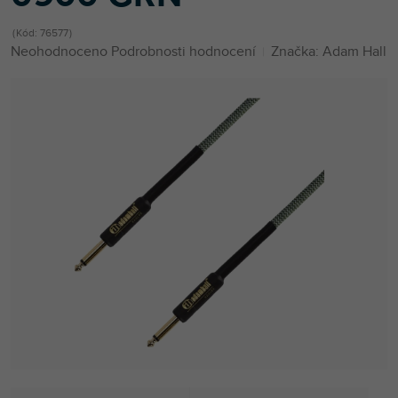
Kód:
76577
Průměrné
Neohodnoceno
Podrobnosti hodnocení
Značka:
Adam Hall
hodnocení
produktu
je
0,0
z
5
hvězdiček.