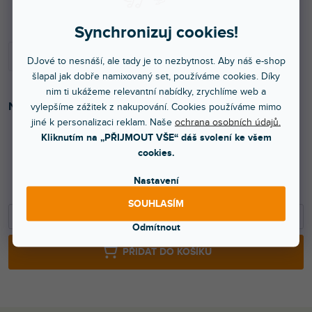
Do 5 dnů
Synchronizuj cookies!
DJové to nesnáší, ale tady je to nezbytnost. Aby náš e-shop
šlapal jak dobře namixovaný set, používáme cookies. Díky
nim ti ukážeme relevantní nabídky, zrychlíme web a
Nástrojový kabel Nylonový plášť Adam Hall® Jack TS 9 m.
vylepšíme zážitek z nakupování. Cookies používáme mimo
jiné k personalizaci reklam. Naše
ochrana osobních údajů.
Kliknutím na „PŘIJMOUT VŠE“ dáš svolení ke všem
cookies.
549 Kč
Nastavení
454 Kč bez DPH
SOUHLASÍM
−
+
Odmítnout
PŘIDAT DO KOŠÍKU