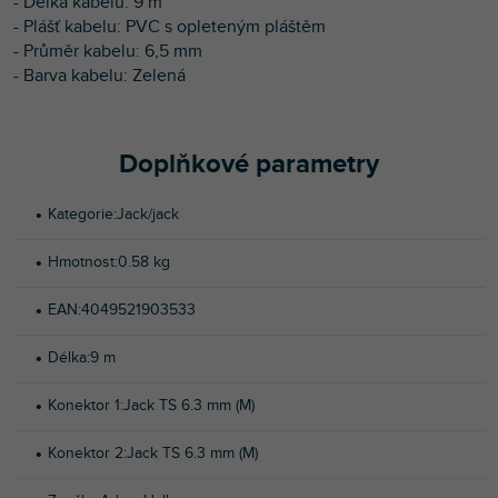
- Délka kabelu: 9 m
- Plášť kabelu: PVC s opleteným pláštěm
- Průměr kabelu: 6,5 mm
- Barva kabelu: Zelená
Doplňkové parametry
Kategorie
:
Jack/jack
Hmotnost
:
0.58 kg
EAN
:
4049521903533
Délka
:
9 m
Konektor 1
:
Jack TS 6.3 mm (M)
Konektor 2
:
Jack TS 6.3 mm (M)