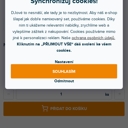
Synchronizuj cookies!
Skladem na prodejně
DJové to nesnáší, ale tady je to nezbytnost. Aby náš e-shop
šlapal jak dobře namixovaný set, používáme cookies. Díky
nim ti ukážeme relevantní nabídky, zrychlíme web a
vylepšíme zážitek z nakupování. Cookies používáme mimo
jiné k personalizaci reklam. Naše
ochrana osobních údajů.
Kliknutím na „PŘIJMOUT VŠE“ dáš svolení ke všem
Napájecí prodloužení s vypínačem a 2x USB, 1,4m
.
cookies.
Nastavení
399 Kč
SOUHLASÍM
330 Kč bez DPH
Odmítnout
549 Kč
−
+
PŘIDAT DO KOŠÍKU