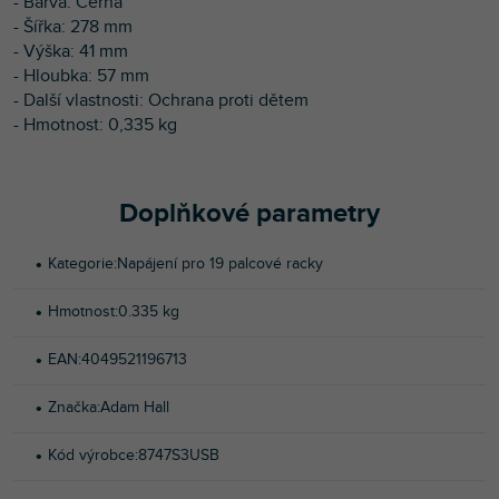
- Barva: Černá
- Šířka: 278 mm
- Výška: 41 mm
- Hloubka: 57 mm
- Další vlastnosti: Ochrana proti dětem
- Hmotnost: 0,335 kg
Doplňkové parametry
Kategorie
:
Napájení pro 19 palcové racky
Hmotnost
:
0.335 kg
EAN
:
4049521196713
Značka
:
Adam Hall
Kód výrobce
:
8747S3USB