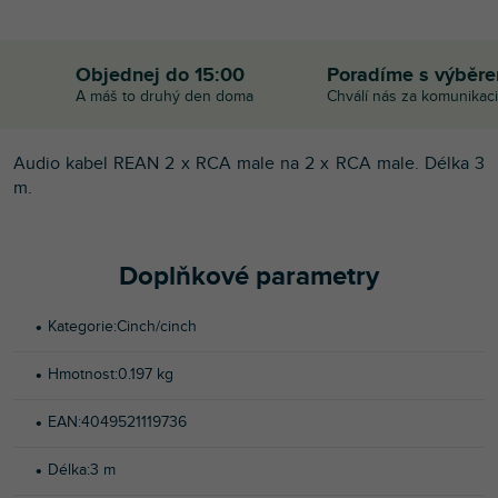
Objednej do 15:00
Poradíme s výběr
A máš to druhý den doma
Chválí nás za komunikaci
Audio kabel REAN 2 x RCA male na 2 x RCA male. Délka 3
m.
Doplňkové parametry
Kategorie
:
Cinch/cinch
Hmotnost
:
0.197 kg
EAN
:
4049521119736
Délka
:
3 m