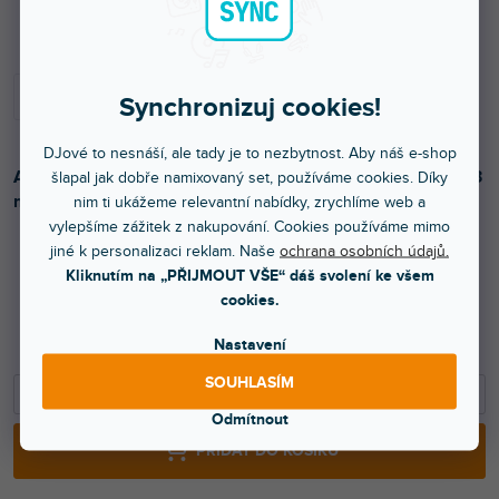
Skladem na prodejně
Synchronizuj cookies!
DJové to nesnáší, ale tady je to nezbytnost. Aby náš e-shop
Audio kabel REAN 2 x RCA male na 2 x RCA male. Délka 3
šlapal jak dobře namixovaný set, používáme cookies. Díky
m.
nim ti ukážeme relevantní nabídky, zrychlíme web a
vylepšíme zážitek z nakupování. Cookies používáme mimo
jiné k personalizaci reklam. Naše
ochrana osobních údajů.
Kliknutím na „PŘIJMOUT VŠE“ dáš svolení ke všem
399 Kč
cookies.
330 Kč bez DPH
Nastavení
629 Kč
SOUHLASÍM
−
+
Odmítnout
PŘIDAT DO KOŠÍKU