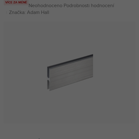
VÍCE ZA MÉNĚ
Průměrné
Neohodnoceno
Podrobnosti hodnocení
hodnocení
Značka:
Adam Hall
produktu
je
0,0
z
5
hvězdiček.