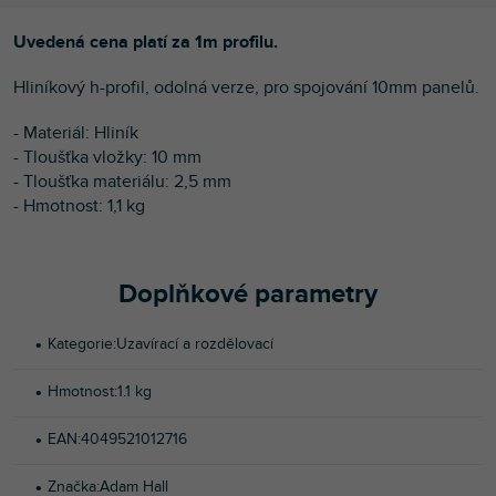
Uvedená cena platí za 1m profilu.
Hliníkový h-profil, odolná verze, pro spojování 10mm panelů.
- Materiál: Hliník
- Tloušťka vložky: 10 mm
- Tloušťka materiálu: 2,5 mm
- Hmotnost: 1,1 kg
Doplňkové parametry
Kategorie
:
Uzavírací a rozdělovací
Hmotnost
:
1.1 kg
EAN
:
4049521012716
Značka
:
Adam Hall