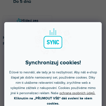
Do 5 dnů
Hliníkový h-profil, odolná verze, pro spojování 10mm
panelů.
Synchronizuj cookies!
Množstevní sleva
DJové to nesnáší, ale tady je to nezbytnost. Aby náš e-shop
1 - 23 ks
1 149 Kč
/ ks
šlapal jak dobře namixovaný set, používáme cookies. Díky
nim ti ukážeme relevantní nabídky, zrychlíme web a
24 - 99 ks = sleva 5 %
1 092 Kč
/ ks
vylepšíme zážitek z nakupování. Cookies používáme mimo
jiné k personalizaci reklam. Naše
ochrana osobních údajů.
100 - 499 ks = sleva 10 %
1 034 Kč
/ ks
Kliknutím na „PŘIJMOUT VŠE“ dáš svolení ke všem
cookies.
500 - 999 ks = sleva 15 %
977 Kč
/ ks