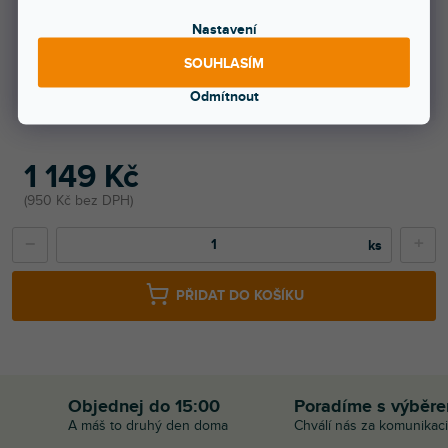
Nastavení
1000 a více ks = sleva 20 %
919 Kč
/ ks
SOUHLASÍM
Ušetříte
0 Kč
Odmítnout
1 149 Kč
950 Kč bez DPH
−
+
PŘIDAT DO KOŠÍKU
Objednej do 15:00
Poradíme s výběr
A máš to druhý den doma
Chválí nás za komunikaci