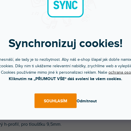
Synchronizuj cookies!
esnáší, ale tady je to nezbytnost. Aby náš e-shop šlapal jak dobře nami
Bleskové doručení
Komunikace a pé
Objednávky do 15:00 letí hned
Chválíte nás za přístup
ookies. Díky nim ti ukážeme relevantní nabídky, zrychlíme web a vylepší
 Cookies používáme mimo jiné k personalizaci reklam. Naše
ochrana oso
Kliknutím na „PŘIJMOUT VŠE“ dáš svolení ke všem cookies.
POPIS
HODNOCEN
SOUHLASÍM
Odmítnout
 cena platí za 1m profilu.
ý h-profil, pro tloušťku 9,5mm.