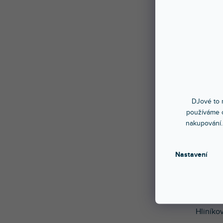
DJové to n
používáme c
nakupování.
Nastavení
Uvedená
Hliníkov