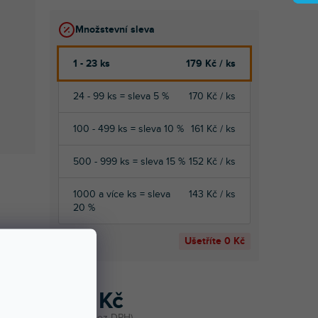
Množstevní sleva
1 - 23 ks
179 Kč
/ ks
24 - 99 ks = sleva 5 %
170 Kč
/ ks
100 - 499 ks = sleva 10 %
161 Kč
/ ks
500 - 999 ks = sleva 15 %
152 Kč
/ ks
1000 a více ks = sleva
143 Kč
/ ks
20 %
Ušetříte
0 Kč
179 Kč
148 Kč bez DPH