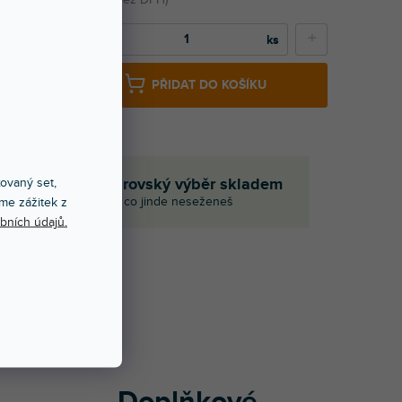
−
+
PŘIDAT DO KOŠÍKU
xovaný set,
če
Obrovský výběr skladem
I to, co jinde neseženeš
me zážitek z
bních údajů.
Í