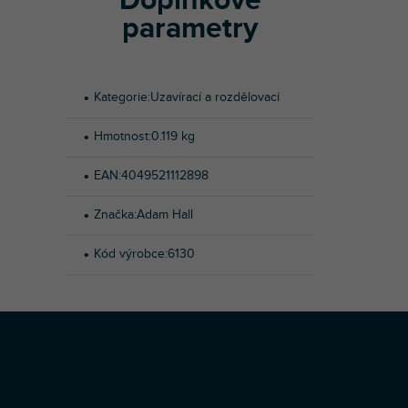
Doplňkové
parametry
Kategorie
:
Uzavírací a rozdělovací
Hmotnost
:
0.119 kg
EAN
:
4049521112898
Značka
:
Adam Hall
Kód výrobce
:
6130