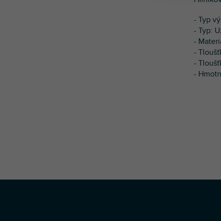
- Typ vý
- Typ: U
- Materi
- Tlouš
- Tlouš
- Hmotn