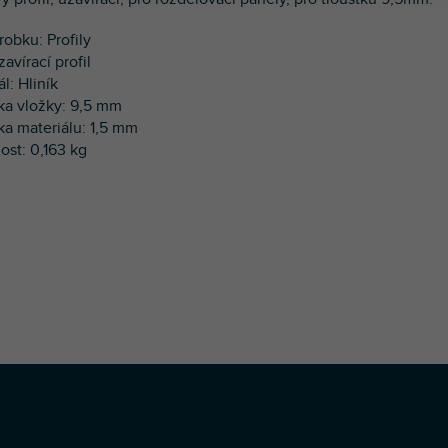
robku: Profily
zavírací profil
ál: Hliník
ťka vložky: 9,5 mm
ťka materiálu: 1,5 mm
ost: 0,163 kg