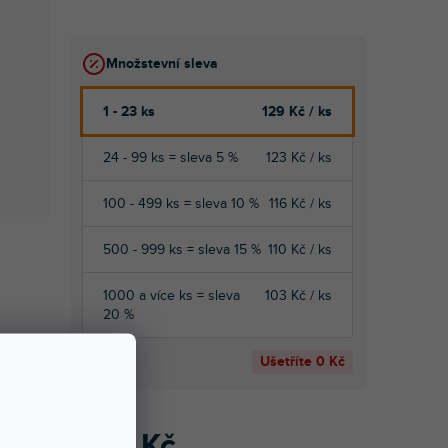
Množstevní sleva
1 - 23 ks
129 Kč
/ ks
24 - 99 ks = sleva 5 %
123 Kč
/ ks
100 - 499 ks = sleva 10 %
116 Kč
/ ks
500 - 999 ks = sleva 15 %
110 Kč
/ ks
1000 a více ks = sleva
103 Kč
/ ks
20 %
Ušetříte
0 Kč
129 Kč