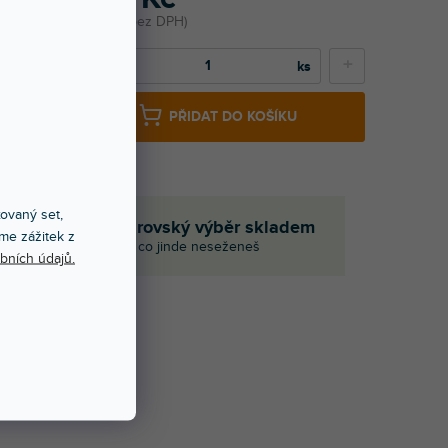
107 Kč bez DPH
−
+
PŘIDAT DO KOŠÍKU
xovaný set,
če
Obrovský výběr skladem
me zážitek z
I to, co jinde neseženeš
bních údajů.
Í