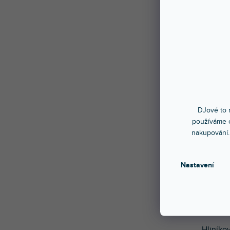
DJové to n
používáme c
nakupování.
Nastavení
Uvedená
Hliníkov