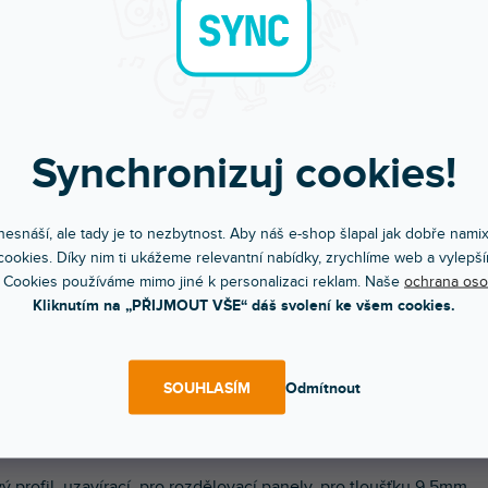
Synchronizuj cookies!
esnáší, ale tady je to nezbytnost. Aby náš e-shop šlapal jak dobře nami
Bleskové doručení
Komunikace a pé
ookies. Díky nim ti ukážeme relevantní nabídky, zrychlíme web a vylepší
Objednávky do 15:00 letí hned
Chválíte nás za přístup
 Cookies používáme mimo jiné k personalizaci reklam. Naše
ochrana oso
Kliknutím na „PŘIJMOUT VŠE“ dáš svolení ke všem cookies.
POPIS
HODNOCEN
SOUHLASÍM
Odmítnout
 cena platí za 1m profilu.
ý profil, uzavírací, pro rozdělovací panely, pro tloušťku 9,5mm.