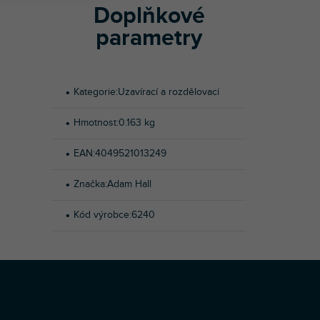
Doplňkové
parametry
Kategorie
:
Uzavírací a rozdělovací
Hmotnost
:
0.163 kg
EAN
:
4049521013249
Značka
:
Adam Hall
Kód výrobce
:
6240