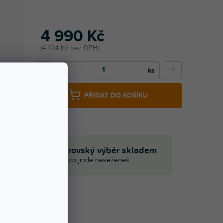
4 990 Kč
4 124 Kč bez DPH
−
+
PŘIDAT DO KOŠÍKU
em
Obrovský výběr skladem
i
I to, co jinde neseženeš
Í