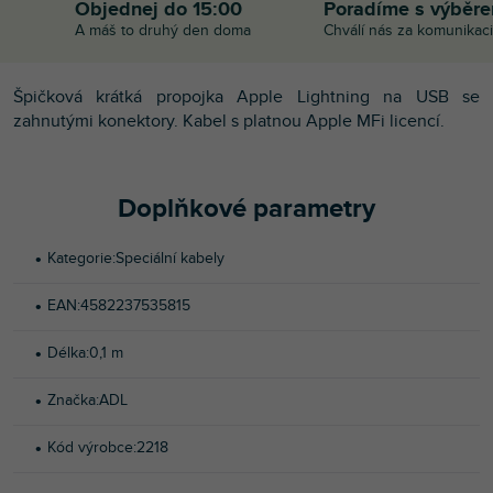
Objednej do 15:00
Poradíme s výběr
A máš to druhý den doma
Chválí nás za komunikaci
Špičková krátká propojka Apple Lightning na USB se
zahnutými konektory. Kabel s platnou Apple MFi licencí.
Doplňkové parametry
Kategorie
:
Speciální kabely
EAN
:
4582237535815
Délka
:
0,1 m
Značka
:
ADL
Kód výrobce
:
2218