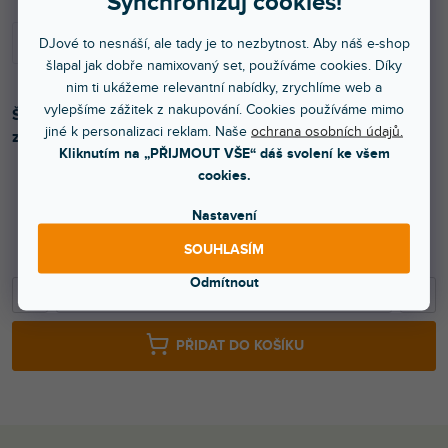
Synchronizuj cookies!
DJové to nesnáší, ale tady je to nezbytnost. Aby náš e-shop
šlapal jak dobře namixovaný set, používáme cookies. Díky
nim ti ukážeme relevantní nabídky, zrychlíme web a
vylepšíme zážitek z nakupování. Cookies používáme mimo
Špičková krátká propojka Apple Lightning na USB se
jiné k personalizaci reklam. Naše
ochrana osobních údajů.
zahnutými konektory. Délka: 10 cm.
Kliknutím na „PŘIJMOUT VŠE“ dáš svolení ke všem
cookies.
Nastavení
2 390 Kč
SOUHLASÍM
1 975 Kč bez DPH
Odmítnout
−
+
PŘIDAT DO KOŠÍKU