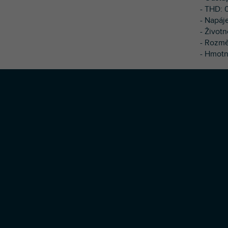
- THD: 
- Napáj
- Životn
- Rozmě
- Hmotn
Z
á
p
a
t
í