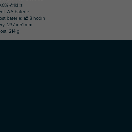
0.8% @1kHz
ení: AA baterie
ost baterie: až 8 hodin
ry: 237 x 51 mm
ost: 214 g