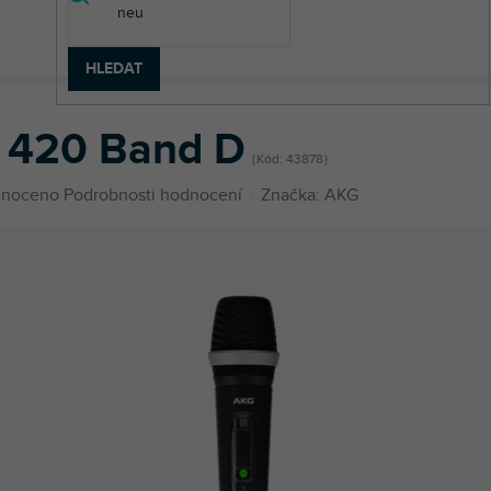
HLEDAT
 vysílače
HT 420 Band D
 420 Band D
Kód:
43878
né
noceno
Podrobnosti hodnocení
Značka:
AKG
ení
u
ek.