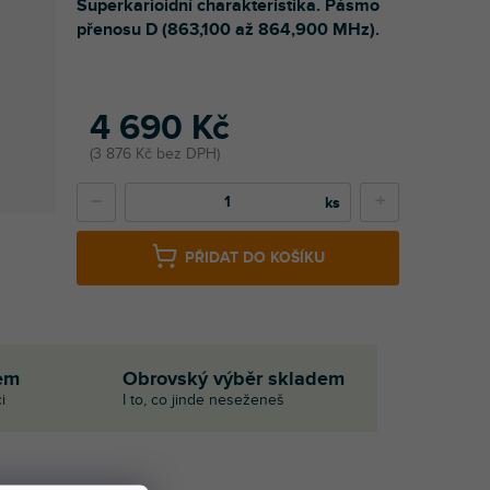
Superkarioidní charakteristika. Pásmo
přenosu D (863,100 až 864,900 MHz).
4 690 Kč
3 876 Kč bez DPH
−
+
PŘIDAT DO KOŠÍKU
em
Obrovský výběr skladem
i
I to, co jinde neseženeš