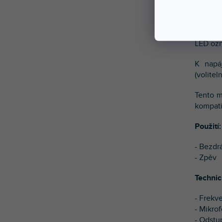
Tělo mi
tlačítk
vstupní
LED ozn
K napá
(volitel
Tento m
kompati
Použití:
- Bezdr
- Zpěv
Technic
- Frekv
- Mikrof
- Odstu