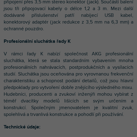
připojení přes 3,5 mm stereo konektor (jack). Součástí balení
jsou tři připojovací kabely o délce 1,2 a 3 m. Mezi další
dodávané příslušenství patří nabíjecí USB kabel,
konektorový adaptér (jack redukce z 3,5 mm na 6,3 mm) a
ochranné pouzdro.
Profesionální sluchátka řady K
V rámci řady K nabízí společnost AKG profesionální
sluchátka, která se stala standardním vybavením mnoha
profesionálních nahrávacích, postprodukčních a vysílacích
studií. Sluchátka jsou oceňována pro vyrovnanou frekvenční
charakteristiku a schopnost podání detailů, což jsou hlavní
předpoklady pro vytvoření dobře znějícího výsledného mixu.
Hudebníci, producenti a zvukoví inženýři mohou vybírat z
téměř dvacítky modelů lišících se svým určením a
konstrukcí. Společným jmenovatelem je kvalitní zvuk,
spolehlivá a trvanlivá konstrukce a pohodlí při používání.
Technické údaje: