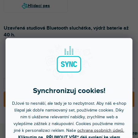
Uzavřená studiová Bluetooth sluchátka, výdrž baterie až
40 h.
4 859 Kč
4 016 Kč bez DPH
−
+
Synchronizuj cookies!
PŘIDAT DO KOŠÍKU
DJové to nesnáší, ale tady je to nezbytnost. Aby náš e-shop
šlapal jak dobře namixovaný set, používáme cookies. Díky
nim ti ukážeme relevantní nabídky, zrychlíme web a
vylepšíme zážitek z nakupování. Cookies používáme mimo
jiné k personalizaci reklam. Naše
ochrana osobních údajů.
Objednej do 15:00
Poradíme s výběr
Kliknutím na „PŘIJMOUT VŠE“ dáš svolení ke všem