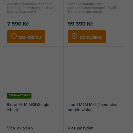
Aktivní 2-pásmový monitor s
Sada 11ks kompaktních
referenčním zvukem studiové
poslechových monitorů 2x 3,5" +
kvality. Osazeno 3"...
1" s korekcí místnosti...
7 590 Kč
99 390 Kč
DO KOŠÍKU
DO KOŠÍKU
DOPRAVA ZDARMA
iLoud MTM MKII (Single
iLoud MTM MKII (Immersive
white)
bundle white)
Více jak týden
Více jak týden