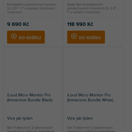
Kompaktní poslechový monitor
Sada 11ks kompaktních
2x 3,5" + 1" s korekcí místnosti a
poslechových monitorů 2x 3,5" +
možností...
1" s korekcí místnosti...
9 690 Kč
118 990 Kč
DO KOŠÍKU
DO KOŠÍKU
iLoud Micro Monitor Pro
iLoud Micro Monitor Pro
(Immersive Bundle Black)
(Immersive Bundle White)
Více jak týden
Více jak týden
Set 11 aktivních 2-pásmových
Set 11 aktivních 2-pásmových
monitorů s měřícím mikrofonem.
monitorů s měřícím mikrofonem.