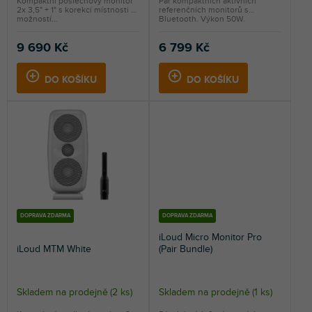
Kompaktní poslechový monitor
Pár kompaktních aktívních
2x 3,5" + 1" s korekcí místnosti a
referenčních monitorů s
možností...
Bluetooth. Výkon 50W.
9 690 Kč
6 799 Kč
DO KOŠÍKU
DO KOŠÍKU
DOPRAVA ZDARMA
DOPRAVA ZDARMA
iLoud Micro Monitor Pro
iLoud MTM White
(Pair Bundle)
Skladem na prodejně
(
2 ks
)
Skladem na prodejně
(
1 ks
)
Průměrné
hodnocení