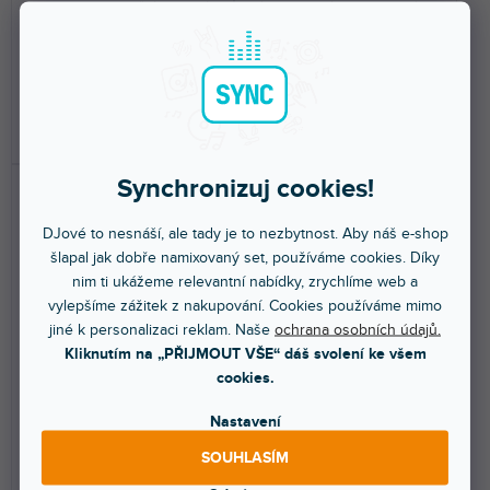
Dva bi-amp referenční studiové
Pár kompaktních poslechových
poslechové monitory s
monitorů 2x 3,5" + 1" s korekcí
Bluethooth. Interní...
místnosti a...
7 480 Kč
18 690 Kč
DO KOŠÍKU
DO KOŠÍKU
Synchronizuj cookies!
DJové to nesnáší, ale tady je to nezbytnost. Aby náš e-shop
šlapal jak dobře namixovaný set, používáme cookies. Díky
nim ti ukážeme relevantní nabídky, zrychlíme web a
vylepšíme zážitek z nakupování. Cookies používáme mimo
jiné k personalizaci reklam. Naše
ochrana osobních údajů.
DOPRAVA ZDARMA
DOPRAVA ZDARMA
Kliknutím na „PŘIJMOUT VŠE“ dáš svolení ke všem
cookies.
iLoud Micro Monitor Pro
iLoud Precision 5
(Single)
Nastavení
SOUHLASÍM
Skladem na prodejně
(
1 ks
)
Skladem na prodejně
(
1 ks
)