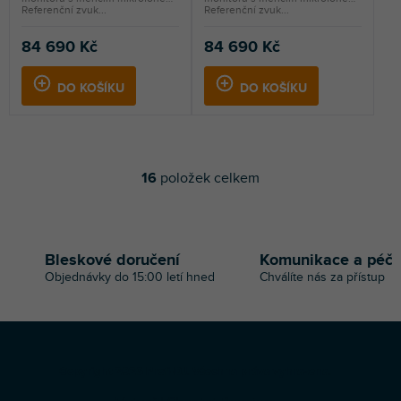
Referenční zvuk...
Referenční zvuk...
84 690 Kč
84 690 Kč
DO KOŠÍKU
DO KOŠÍKU
16
položek celkem
O
v
l
á
d
Bleskové doručení
Komunikace a péč
a
Objednávky do 15:00 letí hned
Chválíte nás za přístup
c
í
p
r
v
Z
k
Copyright 2026
Profi-DJ
. Všechna práva vyhrazena.
á
y