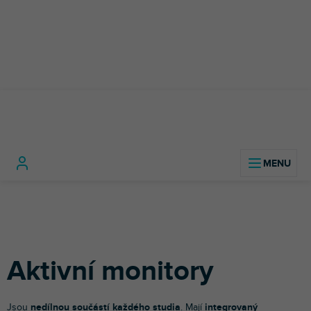
Přejít
na
obsah
Studio
Studiové
Aktivní
Domů
technika
monitory
monitory
Aktivní monitory
Jsou
nedílnou součástí každého studia
. Mají
integrovaný