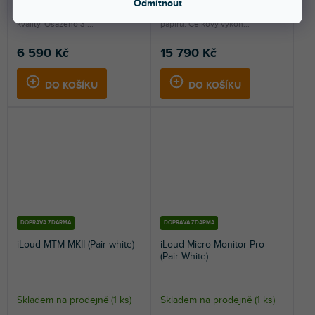
Odmítnout
Aktivní 2-pásmový monitor s
5" ultralehký středobasový
referenčním zvukem studiové
reproduktor z potahovaného
kvality. Osazeno 3"...
papíru. Celkový výkon...
6 590 Kč
15 790 Kč
DO KOŠÍKU
DO KOŠÍKU
DOPRAVA ZDARMA
DOPRAVA ZDARMA
iLoud MTM MKII (Pair white)
iLoud Micro Monitor Pro
(Pair White)
Skladem na prodejně
(
1 ks
)
Skladem na prodejně
(
1 ks
)