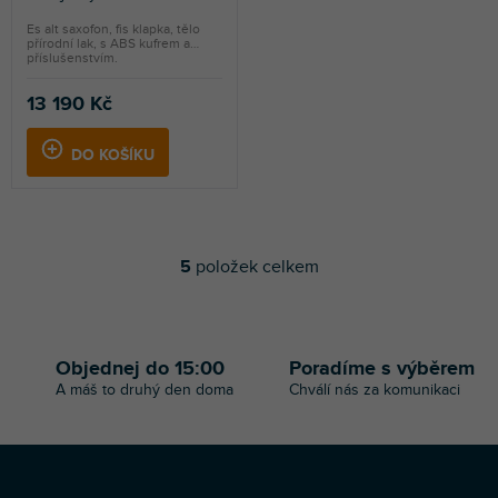
Es alt saxofon, fis klapka, tělo
přírodní lak, s ABS kufrem a
příslušenstvím.
13 190 Kč
DO KOŠÍKU
5
položek celkem
O
v
l
á
d
Objednej do 15:00
Poradíme s výběrem
a
A máš to druhý den doma
Chválí nás za komunikaci
c
í
p
r
v