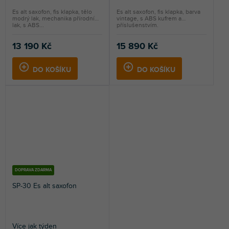
Es alt saxofon, fis klapka, tělo
Es alt saxofon, fis klapka, barva
modrý lak, mechanika přírodní
vintage, s ABS kufrem a
lak, s ABS...
příslušenstvím.
13 190 Kč
15 890 Kč
DO KOŠÍKU
DO KOŠÍKU
DOPRAVA ZDARMA
SP-30 Es alt saxofon
Více jak týden