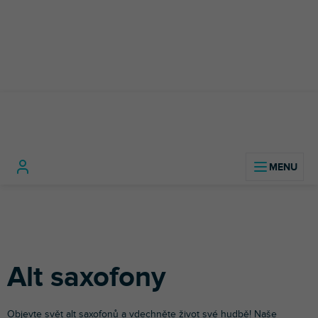
Přejít
na
obsah
Hudební
Dechové
Alt
Domů
nástroje
nástroje
Saxofony
saxofony
Alt saxofony
Objevte svět alt saxofonů a vdechněte život své hudbě! Naše