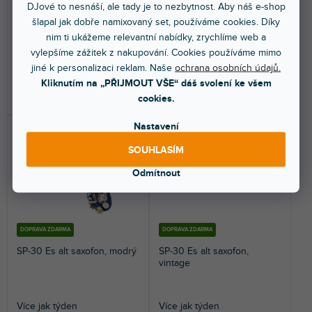
DJové to nesnáší, ale tady je to nezbytnost. Aby náš e-shop
Krásně zpracovaný, mosazný,
Es alt saxofon, fis klapka, tělo
šlapal jak dobře namixovaný set, používáme cookies. Díky
velmi pěkný a klasicky znějící alt
červený lak, mechanika přírodní
saxofon s Es...
lak, s ABS...
nim ti ukážeme relevantní nabídky, zrychlíme web a
vylepšíme zážitek z nakupování. Cookies používáme mimo
7 099 Kč
13 190 Kč
jiné k personalizaci reklam. Naše
ochrana osobních údajů.
Kliknutím na „PŘIJMOUT VŠE“ dáš svolení ke všem
DO KOŠÍKU
DO KOŠÍKU
cookies.
Nastavení
SOUHLASÍM
Odmítnout
DOPRAVA ZDARMA
DOPRAVA ZDARMA
SP-30 Es alt saxofon, modrý
SP-30 Es alt saxofon,
vintage
Více jak týden
Více jak týden