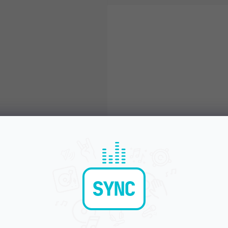
Objednej do 15:00
Poradíme s výběr
A máš to druhý den doma
Chválí nás za komunikac
POPIS
HODNOCEN