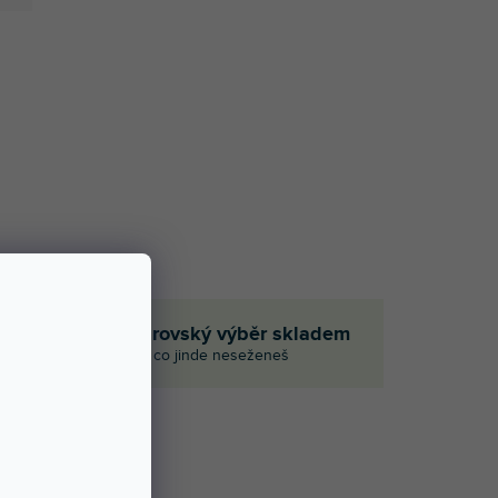
em
Obrovský výběr skladem
i
I to, co jinde neseženeš
Í