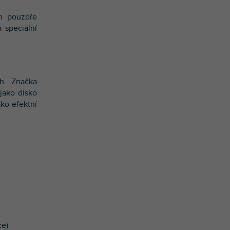
ém pouzdře
 speciální
h. Značka
 jako disko
ako efektní
ce)