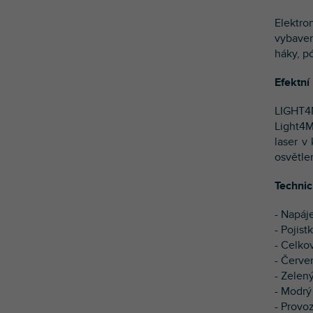
Elektr
vybaven
háky, p
Efektní
LIGHT4
Light4M
laser v
osvětle
Technic
- Napáj
- Pojist
- Celko
- Červe
- Zelen
- Modrý
- Provo