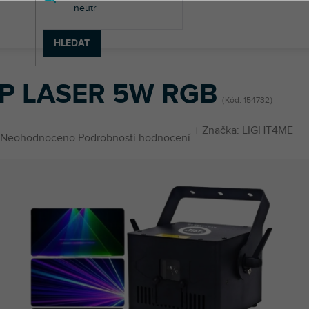
HLEDAT
P LASER 5W RGB
Kód:
154732
Značka:
LIGHT4ME
Průměrné
Neohodnoceno
Podrobnosti hodnocení
hodnocení
produktu
je
0,0
z
5
hvězdiček.