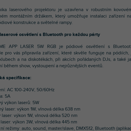
onika laserového projektoru je uzavřena v robustním kovov
ém montážním držákem, který umožňuje instalaci zařízení na
ódiové konstrukce a světelné rampy.
 laserové osvětlení s Bluetooth pro každou párty
ME APP LASER 5W RGB je pódiové osvětlení s Bluetoot
e pro vás připravila zařízení, které skvěle funguje na pódiích,
 klubech a na diskotékách, při akcích pořádaných DJs, a také j
ní během show, vystoupení a nejrůznějších eventů.
ká specifikace:
ení: AC 100-240V, 50/60Hz
ka: 5A
vý výkon laserů: 5W
ný laser: výkon 1W, vlnová délka 638 nm
ý laser: výkon 1W, vlnová délka 520 nm
 laser: výkon 3W, vlnová délka 445 nm
zní režimy: auto, sound, master/slave, DMX512, Bluetooth (aplika