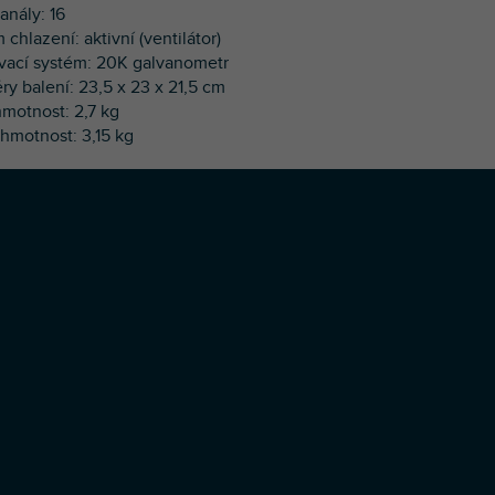
anály: 16
 chlazení: aktivní (ventilátor)
vací systém: 20K galvanometr
ry balení: 23,5 x 23 x 21,5 cm
hmotnost: 2,7 kg
 hmotnost: 3,15 kg