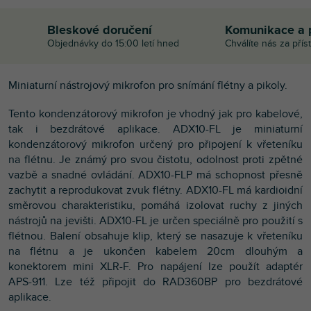
Bleskové doručení
Komunikace a 
Objednávky do 15:00 letí hned
Chválíte nás za přís
Miniaturní nástrojový mikrofon pro snímání flétny a pikoly.
Tento kondenzátorový mikrofon je vhodný jak pro kabelové,
tak i bezdrátové aplikace. ADX10-FL je miniaturní
kondenzátorový mikrofon určený pro připojení k vřeteníku
na flétnu. Je známý pro svou čistotu, odolnost proti zpětné
vazbě a snadné ovládání. ADX10-FLP má schopnost přesně
zachytit a reprodukovat zvuk flétny. ADX10-FL má kardioidní
směrovou charakteristiku, pomáhá izolovat ruchy z jiných
nástrojů na jevišti. ADX10-FL je určen speciálně pro použití s
flétnou. Balení obsahuje klip, který se nasazuje k vřeteníku
na flétnu a je ukončen kabelem 20cm dlouhým a
konektorem mini XLR-F. Pro napájení lze použít adaptér
APS-911. Lze též připojit do RAD360BP pro bezdrátové
aplikace.