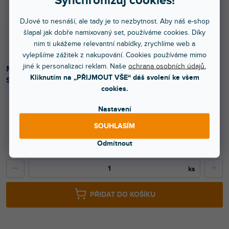
DJové to nesnáší, ale tady je to nezbytnost. Aby náš e-shop
šlapal jak dobře namixovaný set, používáme cookies. Díky
nim ti ukážeme relevantní nabídky, zrychlíme web a
vylepšíme zážitek z nakupování. Cookies používáme mimo
jiné k personalizaci reklam. Naše
ochrana osobních údajů.
Miniaturní nástrojový mikrofon pro snímání flétny a pikoly.
Kliknutím na „PŘIJMOUT VŠE“ dáš svolení ke všem
Směrová charakteristika: kardioidní.
cookies.
Nastavení
5 469 Kč
SOUHLASÍM
4 520 Kč bez DPH
Odmítnout
9 290 Kč
−
+
PŘIDAT DO KOŠÍKU