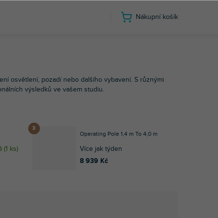
Nákupní košík
Autopole
ení osvětlení, pozadí nebo dalšího vybavení. S různými
onálních výsledků ve vašem studiu.
Operating Pole 1,4 m To 4,0 m
ě
(
1 ks
)
Více jak týden
8 939 Kč