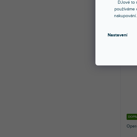
DJové to n
používáme c
Skla
nakupování.
Dvoup
tahem
průměr
Nastavení
4 4
DOPR
Opera