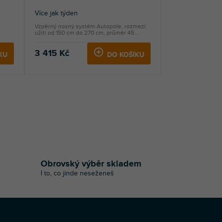
Více jak týden
,
Vzpěrný nosný systém Autopole, rozmezí
užití od 150 cm do 270 cm, průměr 45...
3 415 Kč
KU
DO KOŠÍKU
Obrovský výběr skladem
I to, co jinde neseženeš