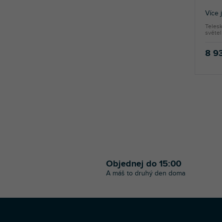
Více 
Telesk
světel
8 9
Objednej do 15:00
A máš to druhý den doma