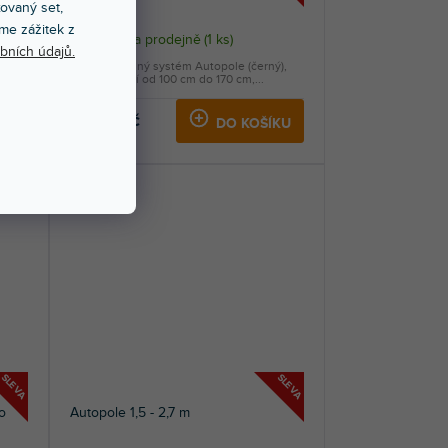
xovaný set,
me zážitek z
Skladem na prodejně
(
1 ks
)
bních údajů.
mezí
Vzpěrný nosný systém Autopole (černý),
.
rozmezí užití od 100 cm do 170 cm,...
3 160 Kč
KU
DO KOŠÍKU
SLEVA
SLEVA
o
Autopole 1,5 - 2,7 m