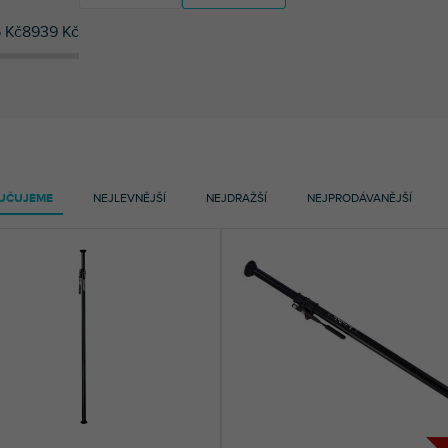
6
Kč
8939
Kč
9
Manfrotto
9
Manfrotto
UČUJEME
NEJLEVNĚJŠÍ
NEJDRAŽŠÍ
NEJPRODÁVANĚJŠÍ