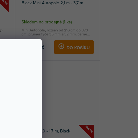
SLEVA
Black Mini Autopole 2,1 m - 3,7 m
Skladem na prodejně
(
1 ks
)
),
Mini Autopole, rozsah od 210 cm do 370
cm, průměr tyče 35 mm a 32 mm, černě...
3 599 Kč
KU
DO KOŠÍKU
SLEVA
SLEVA
Autopole 1,0 - 1,7 m, Black