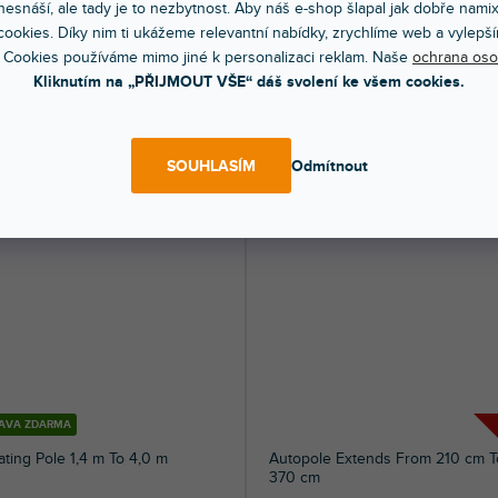
esnáší, ale tady je to nezbytnost. Aby náš e-shop šlapal jak dobře nami
ookies. Díky nim ti ukážeme relevantní nabídky, zrychlíme web a vylepší
dem na prodejně
(
1 ks
)
Skladem na prodejně
(
1 ks
)
 Cookies používáme mimo jiné k personalizaci reklam. Naše
ochrana oso
olohový Autopole s proměnným
Vzpěrný nosný systém Autopole, roz
Kliknutím na „PŘIJMOUT VŠE“ dáš svolení ke všem cookies.
, délka od 210 cm do 370 cm,
užití od 100 cm do 170 cm, průměr 45..
...
76 Kč
2 886 Kč
DO KOŠÍKU
DO KOŠÍ
SOUHLASÍM
Odmítnout
AVA ZDARMA
ting Pole 1,4 m To 4,0 m
Autopole Extends From 210 cm T
370 cm