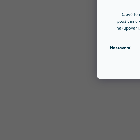
DJové to n
používáme c
Silný,
nakupování.
projekt
Parame
Nastavení
- Upevn
- Dodáv
- Hmotn