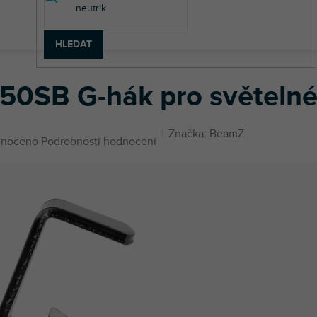
HLEDAT
ka, úchyty
CC50SB G-hák pro světelné efekty, černý
50SB G-hák pro světelné 
Značka:
BeamZ
né
noceno
Podrobnosti hodnocení
ení
u
ek.