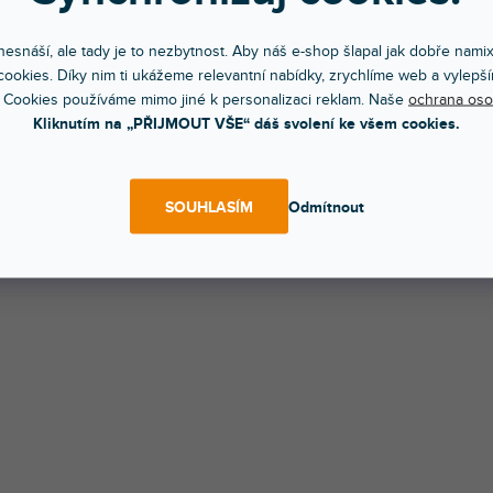
POPIS
HODNOCEN
esnáší, ale tady je to nezbytnost. Aby náš e-shop šlapal jak dobře nami
ookies. Díky nim ti ukážeme relevantní nabídky, zrychlíme web a vylepší
 pozinkovaný hák v přímé verzi, vhodný pro světelné efekt
 Cookies používáme mimo jiné k personalizaci reklam. Naše
ochrana oso
ory. Vhodný pro trubky do průměru 50 mm.
Kliknutím na „PŘIJMOUT VŠE“ dáš svolení ke všem cookies.
try výrobku:
ění motýlů a matic
SOUHLASÍM
Odmítnout
áno v plastovém sáčku
ost: 0,35