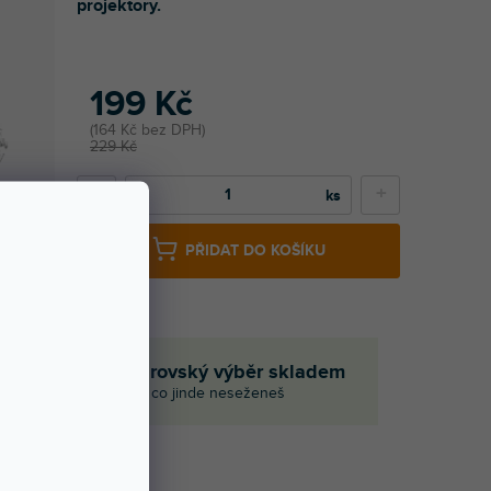
projektory.
199 Kč
164 Kč bez DPH
229 Kč
−
+
PŘIDAT DO KOŠÍKU
em
Obrovský výběr skladem
i
I to, co jinde neseženeš