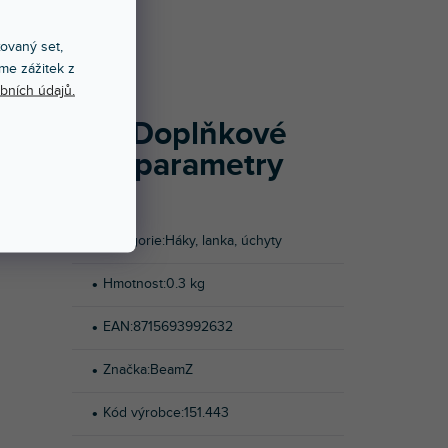
Í
xovaný set,
me zážitek z
y, spoty a
bních údajů.
Doplňkové
parametry
Kategorie
:
Háky, lanka, úchyty
Hmotnost
:
0.3 kg
EAN
:
8715693992632
Značka
:
BeamZ
Kód výrobce
:
151.443