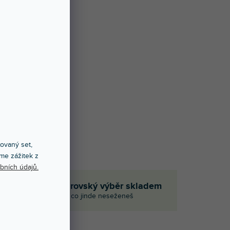
xovaný set,
me zážitek z
bních údajů.
em
Obrovský výběr skladem
i
I to, co jinde neseženeš