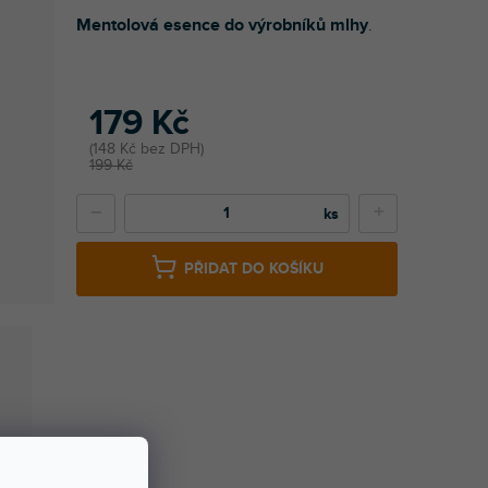
Mentolová esence do výrobníků mlhy
.
179 Kč
148 Kč bez DPH
199 Kč
−
+
PŘIDAT DO KOŠÍKU