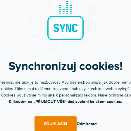
Synchronizuj cookies!
esnáší, ale tady je to nezbytnost. Aby náš e-shop šlapal jak dobře nami
ookies. Díky nim ti ukážeme relevantní nabídky, zrychlíme web a vylepší
 Cookies používáme mimo jiné k personalizaci reklam. Naše
ochrana oso
Kliknutím na „PŘIJMOUT VŠE“ dáš svolení ke všem cookies.
Objednej do 15:00
Poradíme s výběr
A máš to druhý den doma
Chválí nás za komunikac
SOUHLASÍM
Odmítnout