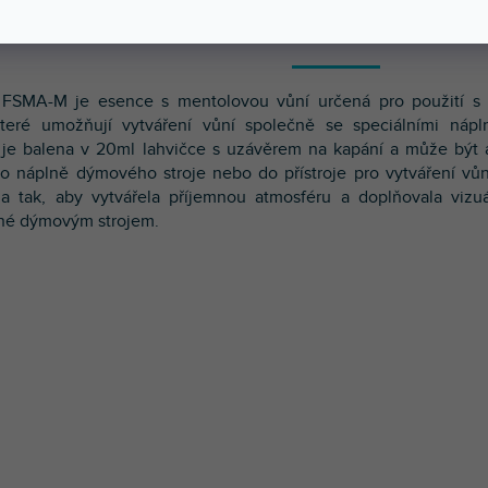
POPIS
HODNOCEN
FSMA-M je esence s mentolovou vůní určená pro použití s
 které umožňují vytváření vůní společně se speciálními nápl
je balena v 20ml lahvičce s uzávěrem na kapání a může být 
o náplně dýmového stroje nebo do přístroje pro vytváření vůn
a tak, aby vytvářela příjemnou atmosféru a doplňovala vizuá
né dýmovým strojem.