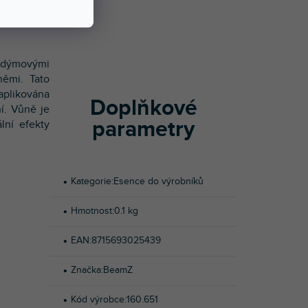
Í
 dýmovými
němi. Tato
aplikována
Doplňkové
í. Vůně je
parametry
lní efekty
Kategorie
:
Esence do výrobníků
Hmotnost
:
0.1 kg
EAN
:
8715693025439
Značka
:
BeamZ
Kód výrobce
:
160.651