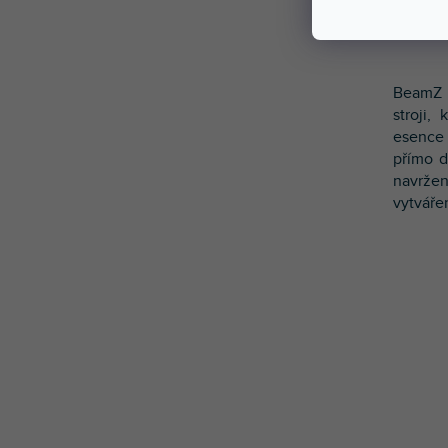
BeamZ 
stroji,
esence 
přímo d
navržen
vytváře