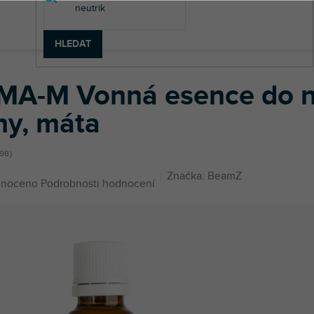
HLEDAT
FSMA-M Vonná esence do náplní do výrobníků mlhy, máta
MA-M Vonná esence do ná
hy, máta
98
Značka:
BeamZ
né
noceno
Podrobnosti hodnocení
ení
u
ek.