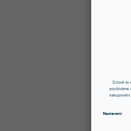
DJové to n
používáme c
nakupování.
Nastavení