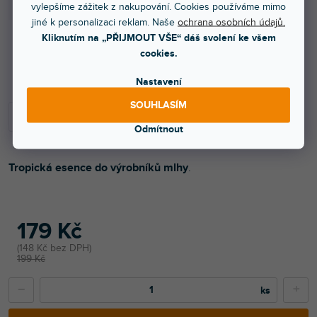
vylepšíme zážitek z nakupování. Cookies používáme mimo
jiné k personalizaci reklam. Naše
ochrana osobních údajů.
Kliknutím na „PŘIJMOUT VŠE“ dáš svolení ke všem
cookies.
Skladem na prodejně
Nastavení
SOUHLASÍM
Odmítnout
Tropická esence do výrobníků mlhy
.
179 Kč
148 Kč bez DPH
199 Kč
−
+