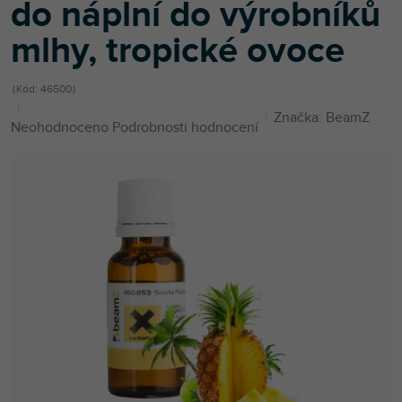
do náplní do výrobníků
mlhy, tropické ovoce
Kód:
46500
Značka:
BeamZ
Průměrné
Neohodnoceno
Podrobnosti hodnocení
hodnocení
produktu
je
0,0
z
5
hvězdiček.