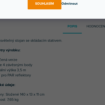
A máš to druhý den doma
Chválí nás za komunikac
SOUHLASÍM
Odmítnout
POPIS
HODNOCEN
 světelný stojan se skládacím stativem.
try výrobku:
čená verze
 se 4 závěsnými body
ální výška 3,5 m
í pro PAR reflektory
ké údaje:
ry: Složené 140 x 13 x 11 cm
ost: 7,65 kg