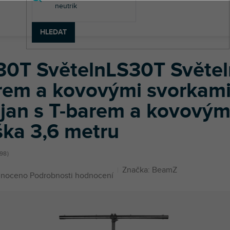
HLEDAT
LS30T Světelný stojan s T-barem a kovovými svorkami, max. výška 3,
30T SvětelnLS30T Světeln
rem a kovovými svorkami
ojan s T-barem a kovovým
ška 3,6 metru
98
Značka:
BeamZ
né
noceno
Podrobnosti hodnocení
ení
u