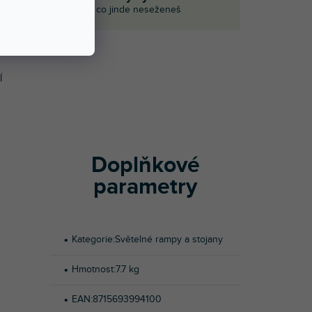
i
I to, co jinde neseženeš
Í
Doplňkové
parametry
Kategorie
:
Světelné rampy a stojany
Hmotnost
:
7.7 kg
EAN
:
8715693994100