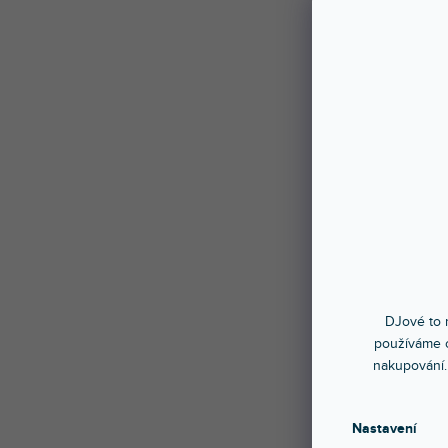
DJové to n
používáme c
nakupování.
Nastavení