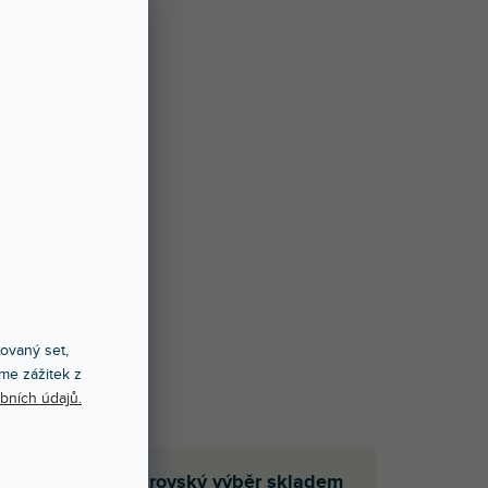
xovaný set,
me zážitek z
bních údajů.
em
Obrovský výběr skladem