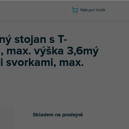
Nákupní košík
6mý stojan s T-barem a kovovými svorkami, max. výška 3,6 metru
ý stojan s T-
, max. výška 3,6mý
i svorkami, max.
Skladem na prodejně