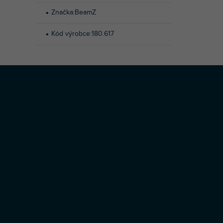
Značka
:
BeamZ
Kód výrobce
:
180.617