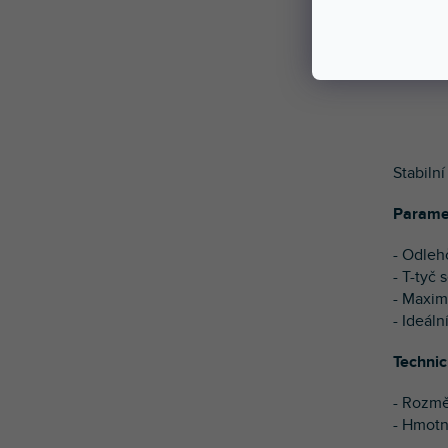
Stabilní
Parame
- Odleh
- T-tyč
- Maxim
- Ideáln
Technic
- Rozmě
- Hmotn