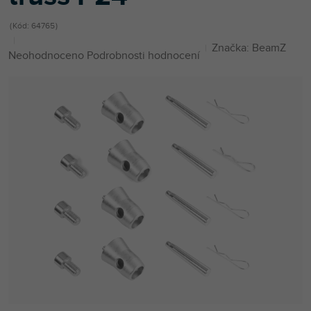
Kód:
64765
Značka:
BeamZ
Průměrné
Neohodnoceno
Podrobnosti hodnocení
hodnocení
produktu
je
0,0
z
5
hvězdiček.