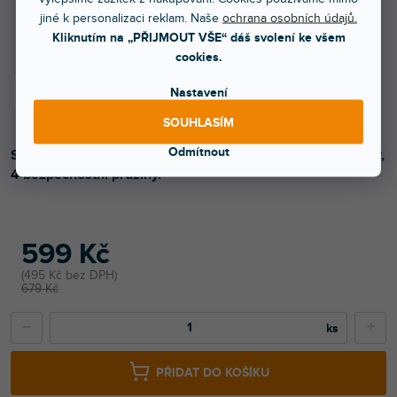
jiné k personalizaci reklam. Naše
ochrana osobních údajů.
Do 3 dnů
Kliknutím na „PŘIJMOUT VŠE“ dáš svolení ke všem
cookies.
Nastavení
SOUHLASÍM
Odmítnout
Sada obsahuje 4 kónické spojky, 4 kónické čepy, 4 šrouby,
4 bezpečnostní pružiny.
599 Kč
495 Kč bez DPH
679 Kč
−
+
PŘIDAT DO KOŠÍKU