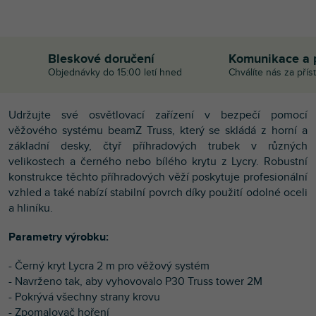
Bleskové doručení
Komunikace a 
Objednávky do 15:00 letí hned
Chválíte nás za přís
Udržujte své osvětlovací zařízení v bezpečí pomocí
věžového systému beamZ Truss, který se skládá z horní a
základní desky, čtyř příhradových trubek v různých
velikostech a černého nebo bílého krytu z Lycry. Robustní
konstrukce těchto příhradových věží poskytuje profesionální
vzhled a také nabízí stabilní povrch díky použití odolné oceli
a hliníku.
Parametry výrobku:
- Černý kryt Lycra 2 m pro věžový systém
- Navrženo tak, aby vyhovovalo P30 Truss tower 2M
- Pokrývá všechny strany krovu
- Zpomalovač hoření