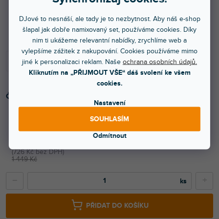
DJové to nesnáší, ale tady je to nezbytnost. Aby náš e-shop
Skladem na prodejně
šlapal jak dobře namixovaný set, používáme cookies. Díky
nim ti ukážeme relevantní nabídky, zrychlíme web a
vylepšíme zážitek z nakupování. Cookies používáme mimo
jiné k personalizaci reklam. Naše
ochrana osobních údajů.
Kliknutím na „PŘIJMOUT VŠE“ dáš svolení ke všem
cookies.
Černý kryt Lycra 2 m pro věžový systém.
Nastavení
SOUHLASÍM
879 Kč
Odmítnout
726 Kč bez DPH
1 449 Kč
−
+
PŘIDAT DO KOŠÍKU