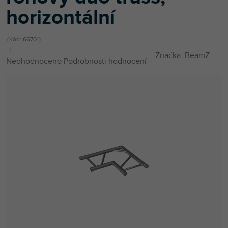
horizontální
Kód:
66701
Značka:
BeamZ
Průměrné
Neohodnoceno
Podrobnosti hodnocení
hodnocení
produktu
je
0,0
z
5
hvězdiček.