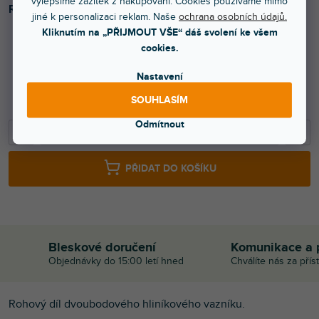
vylepšíme zážitek z nakupování. Cookies používáme mimo
Rohový díl dvoubodového hliníkového vazníku.
jiné k personalizaci reklam. Naše
ochrana osobních údajů.
Kliknutím na „PŘIJMOUT VŠE“ dáš svolení ke všem
cookies.
2 199 Kč
Nastavení
1 817 Kč bez DPH
SOUHLASÍM
2 399 Kč
Odmítnout
−
+
PŘIDAT DO KOŠÍKU
Bleskové doručení
Komunikace a 
Objednávky do 15:00 letí hned
Chválíte nás za přís
Rohový díl dvoubodového hliníkového vazníku.