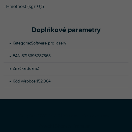
- Hmotnost (kg): 0,5
Doplňkové parametry
Kategorie
:
Software pro lasery
EAN
:
8715693287868
Značka
:
BeamZ
Kód výrobce
:
152.964
Z
Copyright 2026
Profi-DJ
. Všechna práva vyhrazena.
á
Vytvořil Shoptet Premium
p