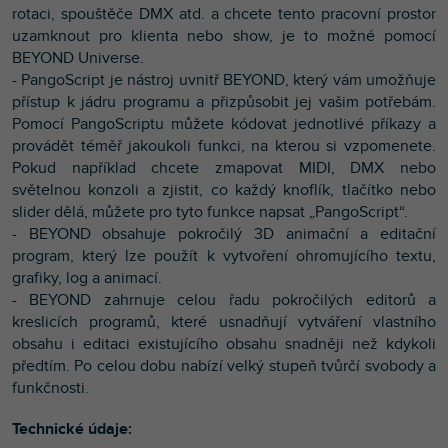
rotaci, spouštěče DMX atd. a chcete tento pracovní prostor
uzamknout pro klienta nebo show, je to možné pomocí
BEYOND Universe.
- PangoScript je nástroj uvnitř BEYOND, který vám umožňuje
přístup k jádru programu a přizpůsobit jej vašim potřebám.
Pomocí PangoScriptu můžete kódovat jednotlivé příkazy a
provádět téměř jakoukoli funkci, na kterou si vzpomenete.
Pokud například chcete zmapovat MIDI, DMX nebo
světelnou konzoli a zjistit, co každý knoflík, tlačítko nebo
slider dělá, můžete pro tyto funkce napsat „PangoScript“.
- BEYOND obsahuje pokročilý 3D animační a editační
program, který lze použít k vytvoření ohromujícího textu,
grafiky, log a animací.
- BEYOND zahrnuje celou řadu pokročilých editorů a
kreslicích programů, které usnadňují vytváření vlastního
obsahu i editaci existujícího obsahu snadněji než kdykoli
předtím. Po celou dobu nabízí velký stupeň tvůrčí svobody a
funkčnosti.
Technické údaje: