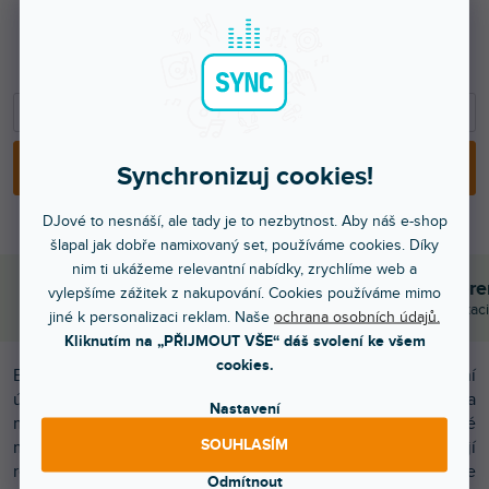
24 999 Kč
20 660 Kč bez DPH
−
+
PŘIDAT DO KOŠÍKU
Synchronizuj cookies!
DJové to nesnáší, ale tady je to nezbytnost. Aby náš e-shop
šlapal jak dobře namixovaný set, používáme cookies. Díky
nim ti ukážeme relevantní nabídky, zrychlíme web a
Objednej do 15:00
Poradíme s výběr
vylepšíme zážitek z nakupování. Cookies používáme mimo
A máš to druhý den doma
Chválí nás za komunikaci
jiné k personalizaci reklam. Naše
ochrana osobních údajů.
Kliknutím na „PŘIJMOUT VŠE“ dáš svolení ke všem
cookies.
BEYOND je zcela nová softwarová platforma na profesionální
úrovni, která se používá k vytváření laserových a
Nastavení
multimediálních show nejvyšší světové kvality. Pokročilé
SOUHLASÍM
možnosti programování a funkce life show umožňují
revoluční laserové aplikace. Pokud aktuálně používáte
Odmítnout