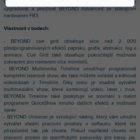
QuickShow, ale chcete více výkonu, můžete svůj software
upgradovat a používat BEYOND Advanced se stávajícím
hardwarem FB3.
Vlastnosti v bodech:
- BEYOND cue grid obsahuje více než 2 000
předprogramovaných efektů paprsku, grafik, abstrakcí, log a
animace. Cue Grid také obsahuje pokročilejší možnosti
zobrazení pro nastavení více monitorů.
- BEYOND Multimedia Timeline umožňuje programovat
kompletní laserové show, ale také můžete ovládat a editovat
videoobsah z Timeline. Díky tomu je snadné vytvářet
multimediální show, které kombinují video, laser i zvuk.
BEYONDs Timeline také poskytuje ve srovnání s naším
programem QuickShow mnoho dalších efektů a možností
úprav.
- BEYOND Universe je vzrušující nástroj, který vám umožní
vytvářet vlastní pracovní prostory v softwaru, které lze
přizpůsobit tak, jak chcete. Pokud například chcete mít
pracovní prostor se specifickými posuvníky pro barvy, jas,