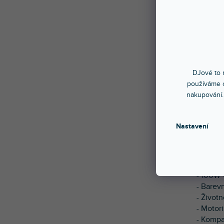
BeamZ 
poskytu
za trad
DJové to n
motoriz
používáme c
strobos
nakupování.
muzeích
rovnom
dlouhou
Nastavení
IN/OUT 
Vlastno
- 100W 
- Barev
- Život
- Motor
- Kompa