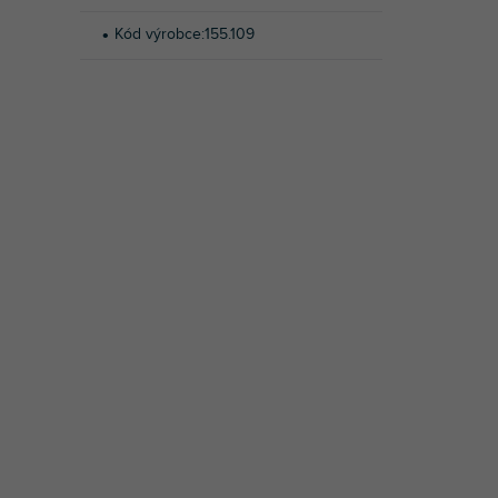
Kód výrobce
:
155.109