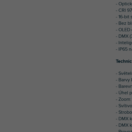
- Optic
- CRI 9
- 16-bi
- Bez b
- OLED 
- DMX (
- Inteli
- IP65 
Technic
- Světe
- Barvy 
- Barev
- Úhel p
- Zoom:
- Svítiv
- Strobo
- DMX ka
- DMX k
- Provo