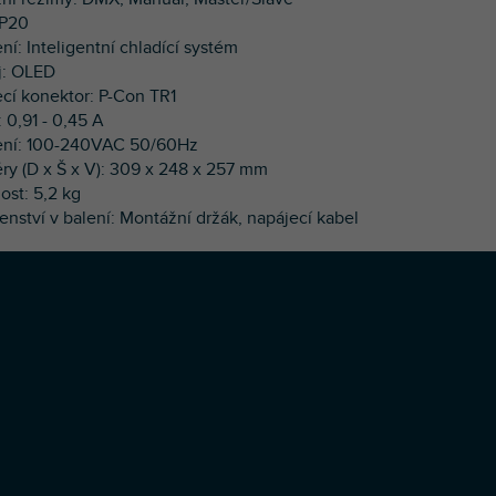
 IP20
ní: Inteligentní chladící systém
ej: OLED
ecí konektor: P-Con TR1
: 0,91 - 0,45 A
ení: 100-240VAC 50/60Hz
ry (D x Š x V): 309 x 248 x 257 mm
ost: 5,2 kg
šenství v balení: Montážní držák, napájecí kabel