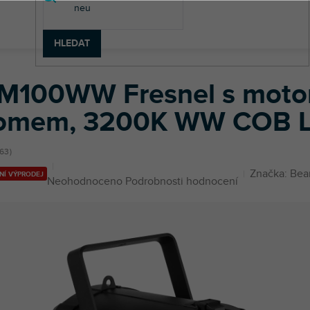
HLEDAT
á světla
BTM100WW Fresnel s motorizovaným zoomem, 3200K 
M100WW Fresnel s moto
omem, 3200K WW COB L
63
Značka:
Bea
NÍ VÝPRODEJ
Průměrné
Neohodnoceno
Podrobnosti hodnocení
hodnocení
produktu
je
0,0
z
5
hvězdiček.