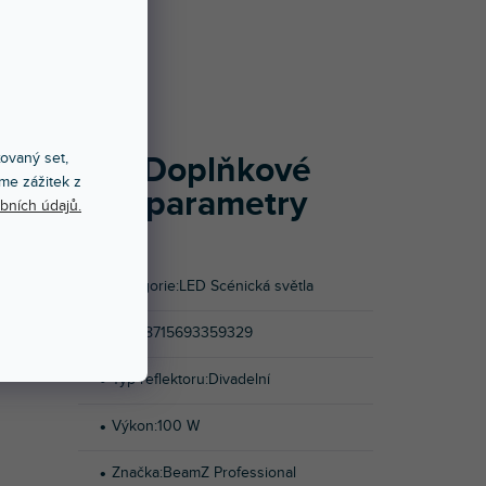
NOCENÍ
oj, který
ní náhradu
í optikou,
xovaný set,
Doplňkové
zovat jako
me zážitek z
parametry
, studiích,
bních údajů.
é vyžaduje
 mimořádně
rconnector
Kategorie
:
LED Scénická světla
EAN
:
8715693359329
Typ reflektoru
:
Divadelní
Výkon
:
100 W
Značka
:
BeamZ Professional