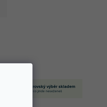
če
Obrovský výběr skladem
I to, co jinde neseženeš