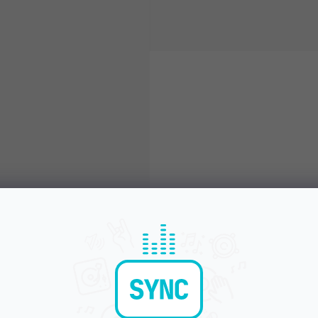
Bleskové doručení
Komunikace a pé
Objednávky do 15:00 letí hned
Chválíte nás za přístup