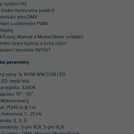
ký systém HQ
7 (index barevného podání)
t stmívání přes DMX
likání s volitelným PWM
displej
3/5-pin), Manual a Master/Slave ovládání
gentní řízení teploty a tichý režim
napájecí konektor IN/OUT
ké parametry:
lný zdroj: 1x 100W WW COB LED
LED: teplá bílá
ná teplota: 3200K
aprsku: 15° - 55°
 Motorizovaný
ost: 71245 lx @ 1 m
 frekvence: 1 - 25 Hz
nály: 2, 3, 5
onektory: 3-pin XLR, 5-pin XLR
zní režimy: DMX, Manual, Master/Slave