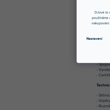
DJové to n
používáme c
Pětices
nakupování.
černá.
Vlastno
Nastavení
- Pětic
- Rychl
- Lehká
- Spojo
- Vyrob
- Certi
Technic
- Sliti
- Vzpěr
- Rozměr