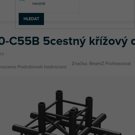
HLEDAT
P30-C55B 5cestný křížový quadro truss, černý
0-C55B 5cestný křížový q
51
Značka:
BeamZ Professional
né
noceno
Podrobnosti hodnocení
ení
u
ek.