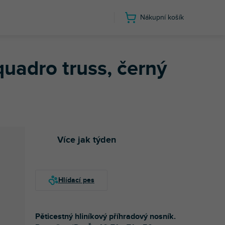
Nákupní košík
uadro truss, černý
Více jak týden
Pěticestný hliníkový příhradový nosník.