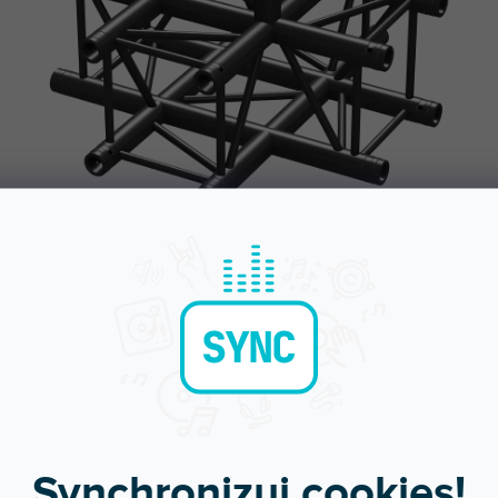
Objednej do 15:00
Poradíme s výběr
A máš to druhý den doma
Chválí nás za komunikac
Synchronizuj cookies!