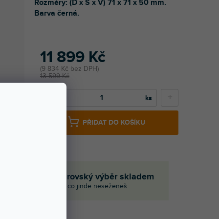
Rozměry: (D x Š x V) 71 x 71 x 50 mm.
Barva černá.
11 899 Kč
9 834 Kč bez DPH
13 599 Kč
−
+
PŘIDAT DO KOŠÍKU
em
Obrovský výběr skladem
i
I to, co jinde neseženeš