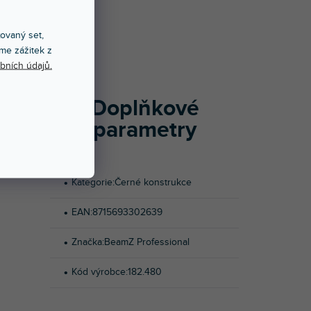
Í
xovaný set,
me zážitek z
0 mm. Barva
bních údajů.
Doplňkové
parametry
Kategorie
:
Černé konstrukce
EAN
:
8715693302639
Značka
:
BeamZ Professional
Kód výrobce
:
182.480