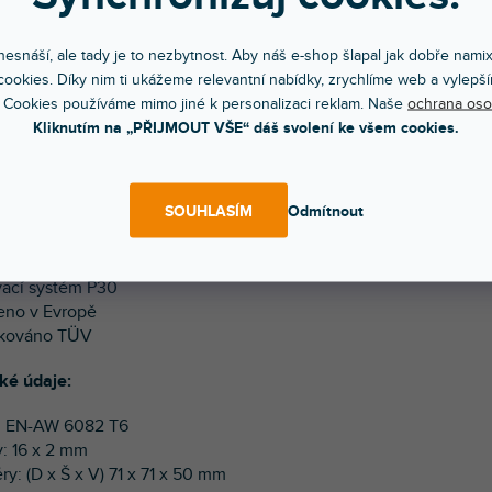
POPIS
HODNOCEN
esnáší, ale tady je to nezbytnost. Aby náš e-shop šlapal jak dobře nami
ookies. Díky nim ti ukážeme relevantní nabídky, zrychlíme web a vylepší
tný hliníkový příhradový nosník. Rozměry: (D x Š x V) 71 x 71 x 5
 Cookies používáme mimo jiné k personalizaci reklam. Naše
ochrana oso
Kliknutím na „PŘIJMOUT VŠE“ dáš svolení ke všem cookies.
sti v bodech:
SOUHLASÍM
Odmítnout
estný hliníkový příhradový nosník
á a snadná montáž
 váha
vací systém P30
eno v Evropě
fikováno TÜV
ké údaje:
na: EN-AW 6082 T6
y: 16 x 2 mm
y: (D x Š x V) 71 x 71 x 50 mm