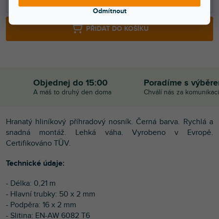
−
+
Odmítnout
PŘIDAT DO KOŠÍKU
Objednej do 15:00
Poradíme s výběr
A máš to druhý den doma
Chválí nás za komunikaci
Hranatý hliníkový příhradový nosník. Černá barva. Rychlá a
snadná montáž. Lehká váha. Vyrobeno v Evropě.
Certifikováno TÜV.
Technické údaje:
- Délka: 0,21 m
- Hlavní trubky: 50 x 2 mm
- Podpěra: 16 x 2 mm
- Slitina: EN-AW 6082 T6