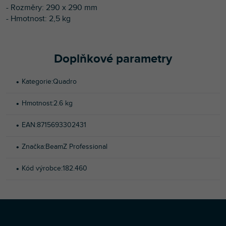
- Rozměry: 290 x 290 mm
- Hmotnost: 2,5 kg
Doplňkové parametry
Kategorie
:
Quadro
Hmotnost
:
2.6 kg
EAN
:
8715693302431
Značka
:
BeamZ Professional
Kód výrobce
:
182.460
Z