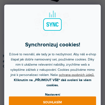
Do 3 dnů
Synchronizuj cookies!
DJové to nesnáší, ale tady je to nezbytnost. Aby náš e-shop
Hranatý hliníkový příhradový nosník. Černá barva. Rychlá
šlapal jak dobře namixovaný set, používáme cookies. Díky
a snadná montáž. Lehká váha. Vyrobeno v Evropě.
nim ti ukážeme relevantní nabídky, zrychlíme web a
Certifikováno TÜV.
vylepšíme zážitek z nakupování. Cookies používáme mimo
jiné k personalizaci reklam. Naše
ochrana osobních údajů.
Kliknutím na „PŘIJMOUT VŠE“ dáš svolení ke všem
2 399 Kč
cookies.
1 983 Kč bez DPH
Nastavení
2 699 Kč
SOUHLASÍM