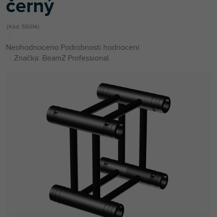
černý
Kód:
55014
Průměrné
Neohodnoceno
Podrobnosti hodnocení
hodnocení
Značka:
BeamZ Professional
produktu
je
0,0
z
5
hvězdiček.