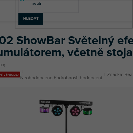
HLEDAT
howBar Světelný efekt s vestavěným akumulátorem, včetně stojanu a
02 ShowBar Světelný efe
umulátorem, včetně stoja
88
Značka:
Bea
NÍ VÝPRODEJ
Průměrné
Neohodnoceno
Podrobnosti hodnocení
hodnocení
produktu
je
0,0
z
5
hvězdiček.