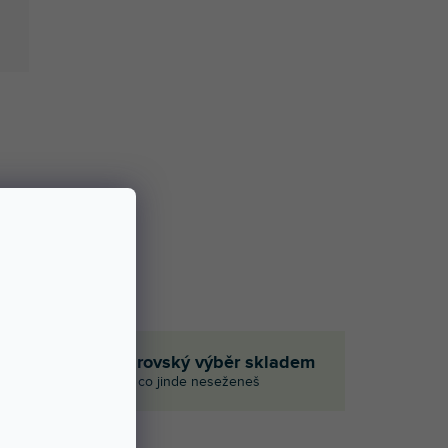
em
Obrovský výběr skladem
i
I to, co jinde neseženeš