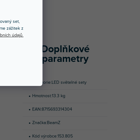
Í
xovaný set,
me zážitek z
 4 efekty
bních údajů.
 světly a
u show. T-
Doplňkové
0kanálovém
parametry
í na dálku
ý stojan a
Kategorie
:
LED světelné sety
Hmotnost
:
13.3 kg
EAN
:
8715693314304
Značka
:
BeamZ
Kód výrobce
:
153.805