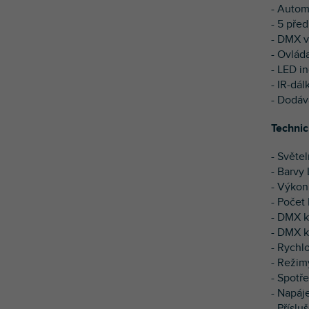
- Autom
- 5 pře
- DMX v
- Ovlád
- LED in
- IR-dá
- Dodáv
Technic
- Světel
- Barvy
- Výkon
- Počet
- DMX k
- DMX k
- Rychl
- Režim
- Spotře
- Napáj
- Přísl