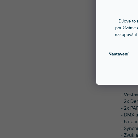
DJové to n
používáme c
Sada S
nakupování.
namont
dvojicí
lištu l
Nastavení
DMX re
pomocí 
kapacitu
Parame
- Vestav
- 2x De
- 2x PA
- DMX a
- 6 neb
- Synch
- Zvuk a