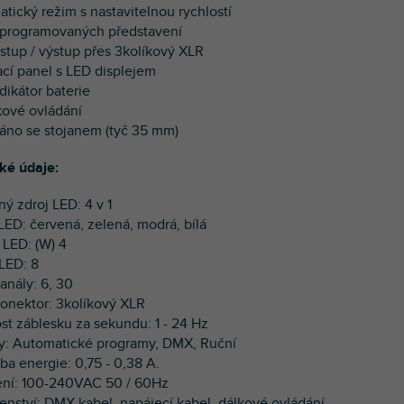
atický režim s nastavitelnou rychlostí
dprogramovaných představení
stup / výstup přes 3kolíkový XLR
ací panel s LED displejem
dikátor baterie
lkové ovládání
áno se stojanem (tyč 35 mm)
ké údaje:
ný zdroj LED: 4 v 1
 LED: červená, zelená, modrá, bílá
 LED: (W) 4
 LED: 8
anály: 6, 30
onektor: 3kolíkový XLR
ost záblesku za sekundu: 1 - 24 Hz
y: Automatické programy, DMX, Ruční
ba energie: 0,75 - 0,38 A.
ení: 100-240VAC 50 / 60Hz
ušenství: DMX kabel, napájecí kabel, dálkové ovládání