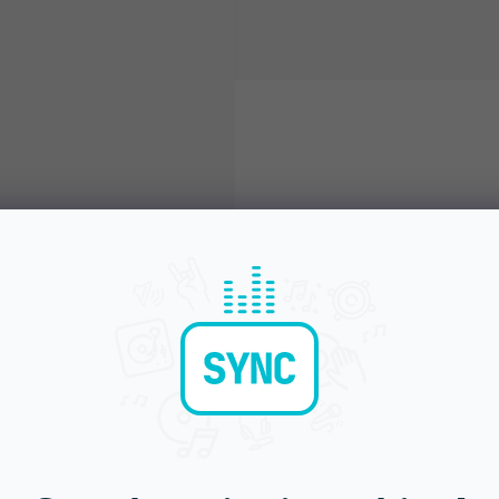
Objednej do 15:00
Poradíme s výběr
A máš to druhý den doma
Chválí nás za komunikac