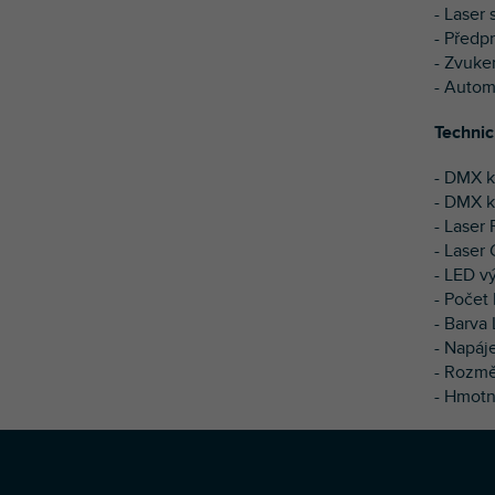
- Laser
- Před
- Zvuke
- Autom
Technic
- DMX k
- DMX k
- Lase
- Lase
- LED v
- Počet
- Barva
- Napáj
- Rozmě
- Hmotn