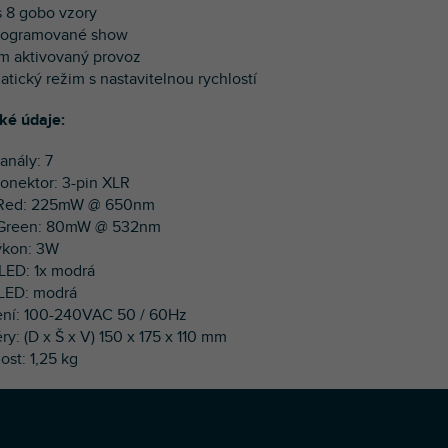
 s 8 gobo vzory
programované show
m aktivovaný provoz
atický režim s nastavitelnou rychlostí
ké údaje:
anály: 7
onektor: 3-pin XLR
r Red: 225mW @ 650nm
r Green: 80mW @ 532nm
ýkon: 3W
 LED: 1x modrá
 LED: modrá
ení: 100-240VAC 50 / 60Hz
ry: (D x Š x V) 150 x 175 x 110 mm
ost: 1,25 kg