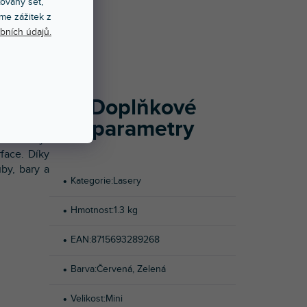
xovaný set,
me zážitek z
NOCENÍ
bních údajů.
a zelených
o jednoho
 Červený a
Doplňkové
ezdrátové
parametry
rogramy. V
rtur II je
rface. Díky
uby, bary a
Kategorie
:
Lasery
Hmotnost
:
1.3 kg
EAN
:
8715693289268
Barva
:
Červená
,
Zelená
Velikost
:
Mini