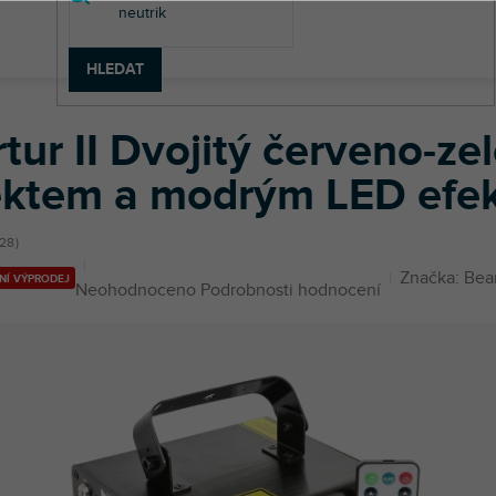
HLEDAT
ý laser s gobo efektem a modrým LED efektem
tur II Dvojitý červeno-ze
ektem a modrým LED efe
28
Značka:
Bea
NÍ VÝPRODEJ
Průměrné
Neohodnoceno
Podrobnosti hodnocení
hodnocení
produktu
je
0,0
z
5
hvězdiček.