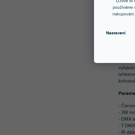
DJové to n
používáme c
nakupování.
BeamZ S
Nastavení
lasero
pouzdra
zelený
ovládán
DMX rež
vybaven
lehkému
kohokol
Parame
- Červe
- 3W m
- DMX a
- 7 DMX
- IR dá