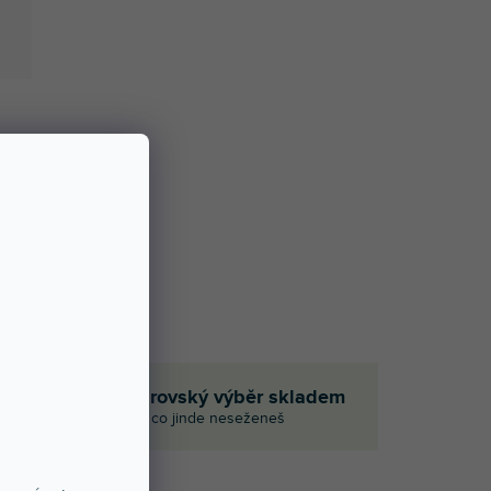
em
Obrovský výběr skladem
aci
I to, co jinde neseženeš