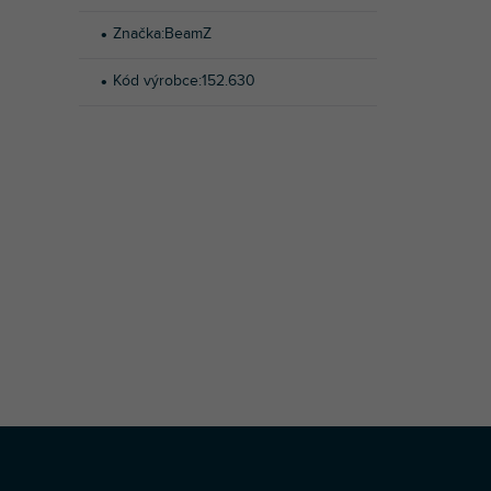
Značka
:
BeamZ
Kód výrobce
:
152.630