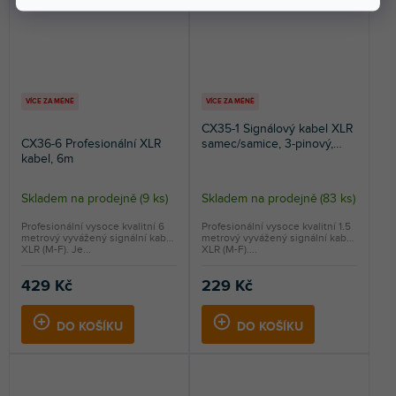
VÍCE ZA MÉNĚ
VÍCE ZA MÉNĚ
CX35-1 Signálový kabel XLR
CX36-6 Profesionální XLR
samec/samice, 3-pinový,
kabel, 6m
1,5m, černý
Skladem na prodejně
(
9 ks
)
Skladem na prodejně
(
83 ks
)
Průměrné
hodnocení
Profesionální vysoce kvalitní 6
Profesionální vysoce kvalitní 1.5
metrový vyvážený signální kabel
metrový vyvážený signální kabel
produktu
XLR (M-F). Je...
XLR (M-F)....
je
5,0
429 Kč
229 Kč
z
5
DO KOŠÍKU
DO KOŠÍKU
hvězdiček.