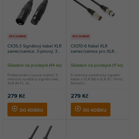
p
r
NEJPRODÁVANĚJŠÍ
r
o
o
d
ABECEDNĚ
d
u
u
k
k
t
VÍCE ZA MÉNĚ
VÍCE ZA MÉNĚ
t
ů
CX35-3 Signálový kabel XLR
CX310-6 Kabel XLR
ů
samec/samice, 3-pinový, 3m,
samec/samice pro XLR
černý
audio připojení, 6m
Skladem na prodejně
(
44 ks
)
Skladem na prodejně
(
11 ks
)
Průměrné
Průměrné
hodnocení
hodnocení
Profesionální vysoce kvalitní 3
6 metrový symetrický signální
metrový vyvážený signální kabel
kabel s XLR (M) a XLR (F). Tento
produktu
produktu
XLR (M-F). Je...
flexibilní...
je
je
5,0
4,5
279 Kč
279 Kč
z
z
5
5
DO KOŠÍKU
DO KOŠÍKU
hvězdiček.
hvězdiček.