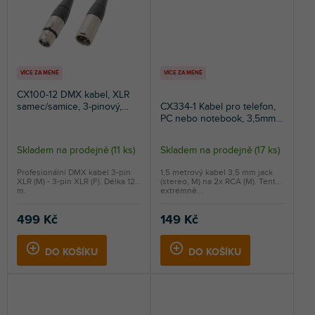
VÍCE ZA MÉNĚ
VÍCE ZA MÉNĚ
CX100-12 DMX kabel, XLR
samec/samice, 3-pinový,
CX334-1 Kabel pro telefon,
12m
PC nebo notebook, 3,5mm
jack/2× RCA, 1,5m
Skladem na prodejně
(
11 ks
)
Skladem na prodejně
(
17 ks
)
Průměrné
hodnocení
Profesionální DMX kabel 3-pin
1,5 metrový kabel 3,5 mm jack
XLR (M) - 3-pin XLR (F). Délka 12
(stereo, M) na 2x RCA (M). Tento
produktu
m.
extrémně...
je
5,0
499 Kč
149 Kč
z
5
DO KOŠÍKU
DO KOŠÍKU
hvězdiček.