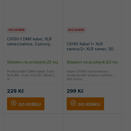
VÍCE ZA MÉNĚ
VÍCE ZA MÉNĚ
CX100-1 DMX kabel, XLR
samec/samice, 3-pinový,
CX140 Kabel 1× XLR
1,5m
samice/2× XLR samec, 50
cm
Skladem na prodejně
(
25 ks
)
Skladem na prodejně
(
23 ks
)
Průměrné
hodnocení
Profesionální DMX kabel 3-pin
Kabel CX140 má konektory
XLR (M) - 3-pin XLR (F). Délka 1,5
profesionální kvality a přenos
produktu
m.
bez šumu.
je
5,0
229 Kč
299 Kč
z
5
DO KOŠÍKU
DO KOŠÍKU
hvězdiček.