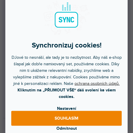
VÍCE ZA MÉNĚ
VÍCE ZA MÉNĚ
CX100-3 DMX kabel, XLR
Synchronizuj cookies!
samec/samice, 3-pinový, 3m
CX100-6 DMX kabel, XLR
samec/samice, 3-pinový, 6m
DJové to nesnáší, ale tady je to nezbytnost. Aby náš e-shop
šlapal jak dobře namixovaný set, používáme cookies. Díky
Skladem na prodejně
(
57 ks
)
Skladem na prodejně
(
51 ks
)
Průměrné
nim ti ukážeme relevantní nabídky, zrychlíme web a
hodnocení
Profesionální signální DMX kabel
Profesionální signální DMX kabel
vylepšíme zážitek z nakupování. Cookies používáme mimo
3-pin XLR (M) - 3-pin XLR (F).
3-pin XLR (M) - 3-pin XLR (F).
produktu
jiné k personalizaci reklam. Naše
ochrana osobních údajů.
Délka 3 m.
Délka 6 m.
je
Kliknutím na „PŘIJMOUT VŠE“ dáš svolení ke všem
5,0
279 Kč
329 Kč
cookies.
z
5
Nastavení
DO KOŠÍKU
DO KOŠÍKU
hvězdiček.
SOUHLASÍM
Odmítnout