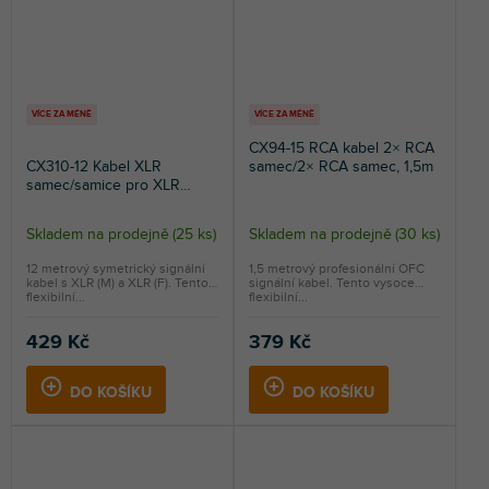
VÍCE ZA MÉNĚ
VÍCE ZA MÉNĚ
CX94-15 RCA kabel 2× RCA
CX310-12 Kabel XLR
samec/2× RCA samec, 1,5m
samec/samice pro XLR
audio připojení, 12m
Skladem na prodejně
(
25 ks
)
Skladem na prodejně
(
30 ks
)
Průměrné
hodnocení
12 metrový symetrický signální
1,5 metrový profesionální OFC
kabel s XLR (M) a XLR (F). Tento
signální kabel. Tento vysoce
produktu
flexibilní...
flexibilní...
je
5,0
429 Kč
379 Kč
z
5
DO KOŠÍKU
DO KOŠÍKU
hvězdiček.