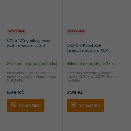
VÍCE ZA MÉNĚ
VÍCE ZA MÉNĚ
CX35-12 Signálový kabel
XLR samec/samice, 3-
CX310-3 Kabel XLR
pinový, 12m, černý
samec/samice pro XLR
audio připojení, 3m
Skladem na prodejně
(
15 ks
)
Skladem na prodejně
(
17 ks
)
Průměrné
hodnocení
Profesionální vysoce kvalitní 12
3 metrový symetrický signální
metrový vyvážený signální kabel
kabel s XLR (M) a XLR (F). Tento
produktu
XLR (M-F)....
flexibilní...
je
5,0
529 Kč
229 Kč
z
5
DO KOŠÍKU
DO KOŠÍKU
hvězdiček.