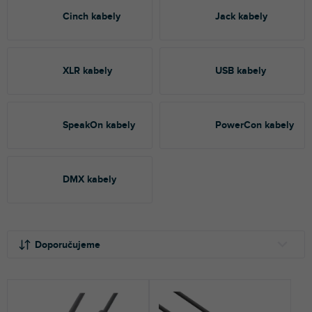
Cinch kabely
Jack kabely
XLR kabely
USB kabely
SpeakOn kabely
PowerCon kabely
DMX kabely
Ř
V
a
ý
Doporučujeme
z
p
e
i
NEJLEVNĚJŠÍ
n
s
NEJDRAŽŠÍ
í
p