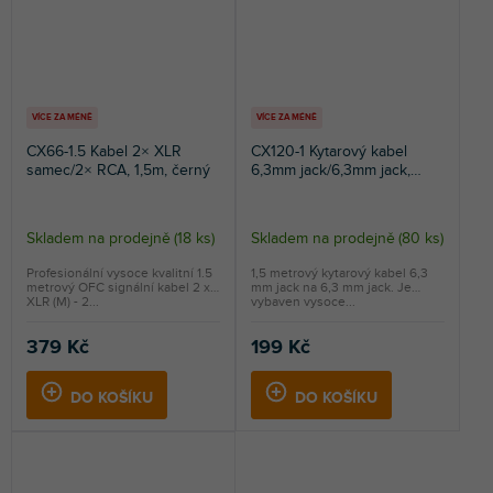
VÍCE ZA MÉNĚ
VÍCE ZA MÉNĚ
CX66-1.5 Kabel 2× XLR
CX120-1 Kytarový kabel
samec/2× RCA, 1,5m, černý
6,3mm jack/6,3mm jack,
1,5m, černý
Skladem na prodejně
(
18 ks
)
Skladem na prodejně
(
80 ks
)
Profesionální vysoce kvalitní 1.5
1,5 metrový kytarový kabel 6,3
metrový OFC signální kabel 2 x
mm jack na 6,3 mm jack. Je
XLR (M) - 2...
vybaven vysoce...
379 Kč
199 Kč
DO KOŠÍKU
DO KOŠÍKU