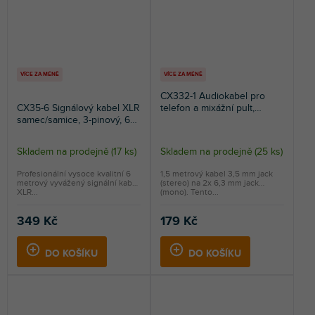
VÍCE ZA MÉNĚ
VÍCE ZA MÉNĚ
CX332-1 Audiokabel pro
CX35-6 Signálový kabel XLR
telefon a mixážní pult,
samec/samice, 3-pinový, 6m,
3,5mm stereo jack/2×
černý
6,3mm mono jack, 1,5m
Skladem na prodejně
(
17 ks
)
Skladem na prodejně
(
25 ks
)
Průměrné
hodnocení
Profesionální vysoce kvalitní 6
1,5 metrový kabel 3,5 mm jack
metrový vyvážený signální kabel
(stereo) na 2x 6,3 mm jack
produktu
XLR...
(mono). Tento...
je
5,0
349 Kč
179 Kč
z
5
DO KOŠÍKU
DO KOŠÍKU
hvězdiček.