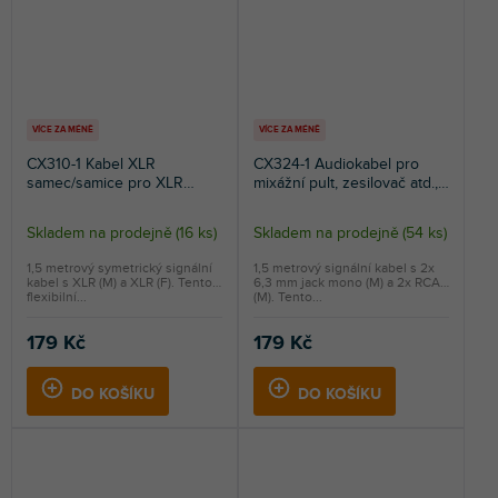
VÍCE ZA MÉNĚ
VÍCE ZA MÉNĚ
CX310-1 Kabel XLR
CX324-1 Audiokabel pro
samec/samice pro XLR
mixážní pult, zesilovač atd.,
audio připojení, 1,5m
2× 6,3mm mono jack/2×
RCA, 1,5m
Skladem na prodejně
(
16 ks
)
Skladem na prodejně
(
54 ks
)
Průměrné
Průměrné
hodnocení
hodnocení
1,5 metrový symetrický signální
1,5 metrový signální kabel s 2x
kabel s XLR (M) a XLR (F). Tento
6,3 mm jack mono (M) a 2x RCA
produktu
produktu
flexibilní...
(M). Tento...
je
je
5,0
5,0
179 Kč
179 Kč
z
z
5
5
DO KOŠÍKU
DO KOŠÍKU
hvězdiček.
hvězdiček.