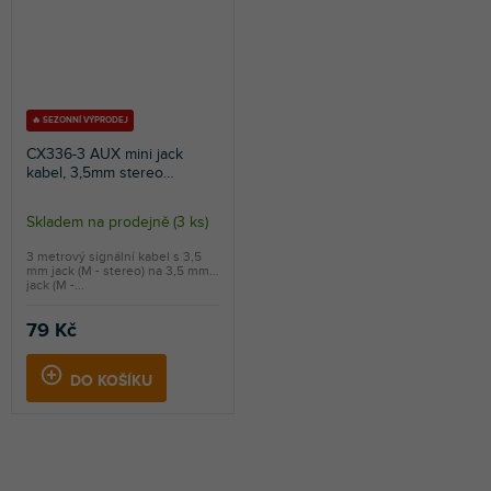
🔥 SEZONNÍ VÝPRODEJ
CX336-3 AUX mini jack
kabel, 3,5mm stereo
jack/3,5mm stereo jack, 3m
Skladem na prodejně
(
3 ks
)
Průměrné
hodnocení
3 metrový signální kabel s 3,5
mm jack (M - stereo) na 3,5 mm
produktu
jack (M -...
je
5,0
79 Kč
z
5
DO KOŠÍKU
hvězdiček.
S