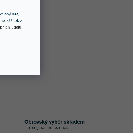
xovaný set,
vé
me zážitek z
bních údajů.
KU
Obrovský výběr skladem
I to, co jinde neseženeš