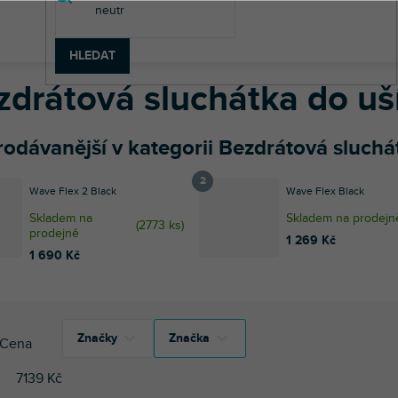
-Fi technika
Hi-Fi sluchátka
Bezdrátová sluchátka
Bezdrátová s
HLEDAT
zdrátová sluchátka do uš
odávanější v kategorii Bezdrátová sluchát
Wave Flex 2 Black
Wave Flex Black
Skladem na
Skladem na prodejn
(
2773 ks
)
prodejně
1 269 Kč
1 690 Kč
Značky
Značka
Cena
7139
Kč
3
FiiO
3
FiiO