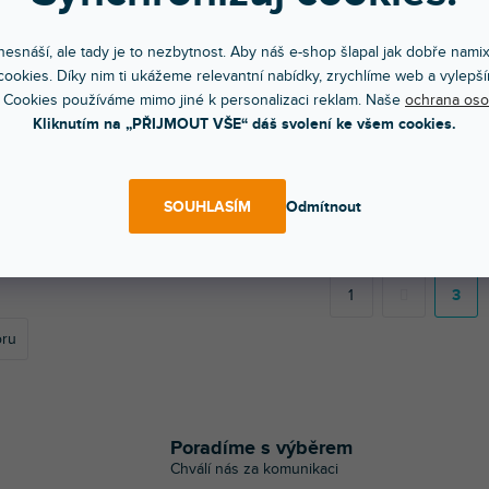
jak týden
Více jak týden
esnáší, ale tady je to nezbytnost. Aby náš e-shop šlapal jak dobře nami
tová sluchátka do uší CX Plus True
Bezdrátová sluchátka s měřením tepo
ss vám poskytnou velmi...
frekvence. Barva červená.
ookies. Díky nim ti ukážeme relevantní nabídky, zrychlíme web a vylepší
 Cookies používáme mimo jiné k personalizaci reklam. Naše
ochrana oso
60 Kč
4 999 Kč
DO KOŠÍKU
DO KOŠÍ
Kliknutím na „PŘIJMOUT VŠE“ dáš svolení ke všem cookies.
SOUHLASÍM
Odmítnout
S
1
3
t
r
O
á
ru
v
n
l
k
á
o
d
v
a
á
Poradíme s výběrem
n
c
í
Chválí nás za komunikaci
í