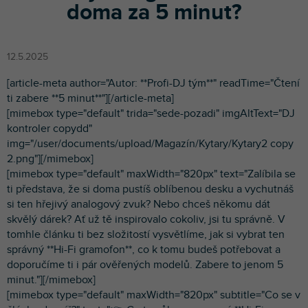
doma za 5 minut?
12.5.2025
[article-meta author="Autor: **Profi-DJ tým**" readTime="Čtení
ti zabere **5 minut**"][/article-meta]
[mimebox type="default" trida="sede-pozadi" imgAltText="DJ
kontroler copydd"
img="/user/documents/upload/Magazín/Kytary/Kytary2 copy
2.png"][/mimebox]
[mimebox type="default" maxWidth="820px" text="Zalíbila se
ti představa, že si doma pustíš oblíbenou desku a vychutnáš
si ten hřejivý analogový zvuk? Nebo chceš někomu dát
skvělý dárek? Ať už tě inspirovalo cokoliv, jsi tu správně. V
tomhle článku ti bez složitostí vysvětlíme, jak si vybrat ten
správný **Hi-Fi gramofon**, co k tomu budeš potřebovat a
doporučíme ti i pár ověřených modelů. Zabere to jenom 5
minut."][/mimebox]
[mimebox type="default" maxWidth="820px" subtitle="Co se v