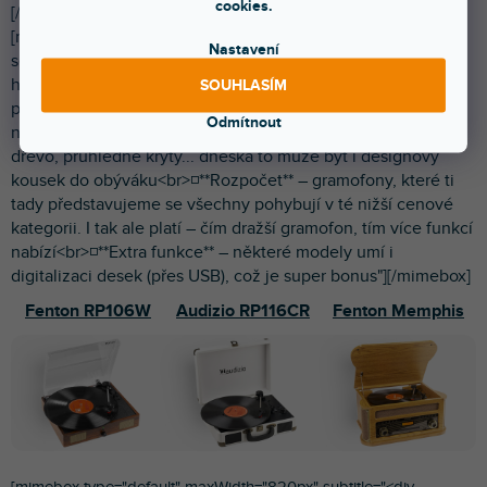
cookies.
[/mimebox]
[mimebox type="default" maxWidth="820px" subtitle="Na co
Nastavení
se při výběru zaměřit" text="◽️**Chceš jednoduchost** – pak
hledej model s vestavěným předzesilovačem a možností
SOUHLASÍM
připojit ho přímo k **{{aktivním bednám|/aktivni-monitory/}}**
Odmítnout
nebo přes Bluetooth<br>◽️**Záleží ti na designu** – retro styl,
dřevo, průhledné kryty... dneska to může být i designový
kousek do obýváku<br>◽️**Rozpočet** – gramofony, které ti
tady představujeme se všechny pohybují v té nižší cenové
kategorii. I tak ale platí – čím dražší gramofon, tím více funkcí
nabízí<br>◽️**Extra funkce** – některé modely umí i
digitalizaci desek (přes USB), což je super bonus"][/mimebox]
Fenton RP106W
Audizio RP116CR
Fenton Memphis