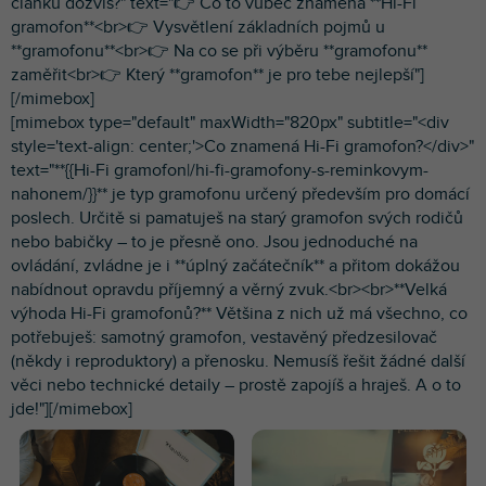
článku dozvíš?" text="👉 Co to vůbec znamená **Hi-Fi
gramofon**<br>👉 Vysvětlení základních pojmů u
**gramofonu**<br>👉 Na co se při výběru **gramofonu**
zaměřit<br>👉 Který **gramofon** je pro tebe nejlepší"]
[/mimebox]
[mimebox type="default" maxWidth="820px" subtitle="<div
style='text-align: center;'>Co znamená Hi-Fi gramofon?</div>"
text="**{{Hi-Fi gramofon|/hi-fi-gramofony-s-reminkovym-
nahonem/}}** je typ gramofonu určený především pro domácí
poslech. Určitě si pamatuješ na starý gramofon svých rodičů
nebo babičky – to je přesně ono. Jsou jednoduché na
ovládání, zvládne je i **úplný začátečník** a přitom dokážou
nabídnout opravdu příjemný a věrný zvuk.<br><br>**Velká
výhoda Hi-Fi gramofonů?** Většina z nich už má všechno, co
potřebuješ: samotný gramofon, vestavěný předzesilovač
(někdy i reproduktory) a přenosku. Nemusíš řešit žádné další
věci nebo technické detaily – prostě zapojíš a hraješ. A o to
jde!"][/mimebox]