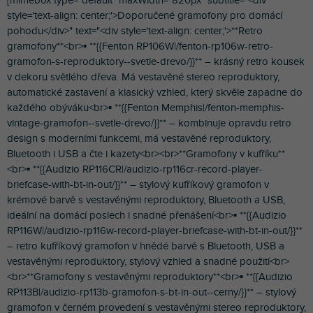
[mimebox type="default" maxWidth="820px" subtitle="<div
style='text-align: center;'>Doporučené gramofony pro domácí
pohodu</div>" text="<div style='text-align: center;'>**Retro
gramofony**<br>▪︎ **{{Fenton RP106W|/fenton-rp106w-retro-
gramofon-s-reproduktory--svetle-drevo/}}** – krásný retro kousek
v dekoru světlého dřeva. Má vestavěné stereo reproduktory,
automatické zastavení a klasický vzhled, který skvěle zapadne do
každého obýváku<br>▪︎ **{{Fenton Memphis|/fenton-memphis-
vintage-gramofon--svetle-drevo/}}** – kombinuje opravdu retro
design s moderními funkcemi, má vestavěné reproduktory,
Bluetooth i USB a čte i kazety<br><br>**Gramofony v kufříku**
<br>▪︎ **{{Audizio RP116CR|/audizio-rp116cr-record-player-
briefcase-with-bt-in-out/}}** – stylový kufříkový gramofon v
krémové barvě s vestavěnými reproduktory, Bluetooth a USB,
ideální na domácí poslech i snadné přenášení<br>▪︎ **{{Audizio
RP116W|/audizio-rp116w-record-player-briefcase-with-bt-in-out/}}**
– retro kufříkový gramofon v hnědé barvě s Bluetooth, USB a
vestavěnými reproduktory, stylový vzhled a snadné použití<br>
<br>**Gramofony s vestavěnými reproduktory**<br>▪︎ **{{Audizio
RP113B|/audizio-rp113b-gramofon-s-bt-in-out--cerny/}}** – stylový
gramofon v černém provedení s vestavěnými stereo reproduktory,