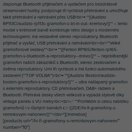
disponuje Bluetooth přijímačem a vysílačem pro bezdrátové
streamování hudby, podporuje tři rychlosti přehrávání a umožňuje
také přehrávání a nahrávání přes USB<br>▪︎ **{{Audizio
RP113C|/audizio-rp113c-gramofon-s-bt-in-out--kremovy/}}** – tento
model v krémové barvě kombinuje retro design s moderními
technologiemi, má vestavěné stereo reproduktory, Bluetooth
přijímač a vysílač, USB přehrávání a nahrávání<br><br>**Velké
gramofonové sestavy**<br>▪︎ **{{Fenton RP165|/fenton-rp165-
gramofon-s-bluetooth-a-reproduktory--drevo/}}** – nejoblíbenější
gramofon našich zákazníků s Bluetooth, stereo zesilovačem a
dvěma reproduktory. Umí tři rychlosti a má funkci automatického
zastavení (**TOP VOLBA**)<br>▪︎ **{{Audizio Boston|/audizio-
boston-gramofon-s-reproduktory/}}** – ultra našlapaný gramofon
s externími reproduktory, CD přehrávačem, DAB+ rádiem a
Bluetooth. Přehrává desky všech velikostí a vypadá stylově díky
vintage panelu s VU metry<br><br>✅ **Prohlédni si celou nabídku
gramofonů i v různých barvách 👉 {{ZDE|/hi-fi-gramofony-s-
reminkovym-nahonem/}}**</div>"][/mimebox]
[products url="/hi-fi-gramofony-s-reminkovym-nahonem/"
number="10"]