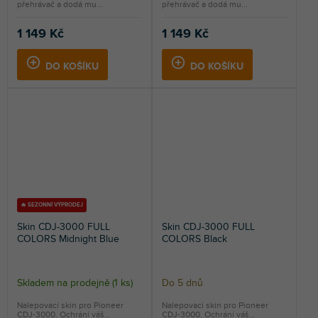
přehrávač a dodá mu...
přehrávač a dodá mu...
1 149 Kč
1 149 Kč
DO KOŠÍKU
DO KOŠÍKU
🔥 SEZONNÍ VÝPRODEJ
Skin CDJ-3000 FULL
Skin CDJ-3000 FULL
COLORS Midnight Blue
COLORS Black
Skladem na prodejně
(
1 ks
)
Do 5 dnů
Nalepovací skin pro Pioneer
Nalepovací skin pro Pioneer
CDJ-3000. Ochrání váš
CDJ-3000. Ochrání váš