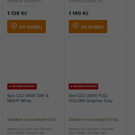
přehrávač a dodá mu...
přehrávač a dodá mu...
1 139 Kč
1 149 Kč
DO KOŠÍKU
DO KOŠÍKU
🔥 SEZONNÍ VÝPRODEJ
🔥 SEZONNÍ VÝPRODEJ
Skin CDJ-3000 DAY &
Skin CDJ-3000 FULL
NIGHT White
COLORS Graphite Grey
Skladem na prodejně
(
1 ks
)
Skladem na prodejně
(
1 ks
)
Nalepovací skin pro Pioneer
Nalepovací skin pro Pioneer
CDJ-3000. Ochrání váš
CDJ-3000. Ochrání váš