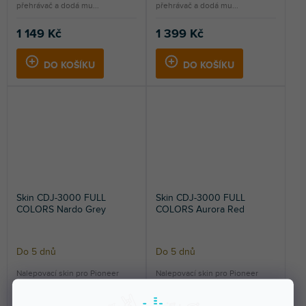
přehrávač a dodá mu...
přehrávač a dodá mu...
1 149 Kč
1 399 Kč
DO KOŠÍKU
DO KOŠÍKU
Skin CDJ-3000 FULL
Skin CDJ-3000 FULL
COLORS Nardo Grey
COLORS Aurora Red
Do 5 dnů
Do 5 dnů
Nalepovací skin pro Pioneer
Nalepovací skin pro Pioneer
CDJ-3000. Ochrání váš
CDJ-3000. Ochrání váš
přehrávač a dodá mu...
přehrávač a dodá mu...