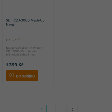
Skin CDJ-3000 Mash-Up
Naval
Do 5 dnů
Nalepovací skin pro Pioneer
CDJ-3000. Ochrání váš
přehrávač a dodá mu...
1 399 Kč
DO KOŠÍKU
S
t
r
1
2