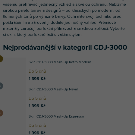
vašemu přehrávači jedinečný vzhled a skvělou ochranu. Nabízíme
širokou paletu barev a designů – od klasických po moderní, od
tlumených tónů po výrazné barvy. Ochraňte svoji techniku před
poškrábáním a zároveň ji dodáte jedinečný vzhled. Prémiové
materiály zaručují perfektní přilnavost a snadnou aplikaci. Vyberte
si skin, který perfektně ladí s vaším stylem!
Nejprodávanější v kategorii CDJ-3000
Skin CDJ-3000 Mash-Up Retro Modern
Do 5 dnů
1 399 Kč
Skin CDJ-3000 Mash-Up Naval
Do 5 dnů
1 399 Kč
Skin CDJ-3000 Mash-Up Espresso
Do 5 dnů
1 399 Kč