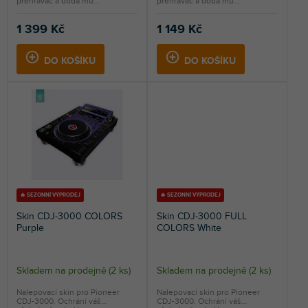
přehrávač a dodá mu...
přehrávač a dodá mu...
1 399 Kč
1 149 Kč
DO KOŠÍKU
DO KOŠÍKU
🔥 SEZONNÍ VÝPRODEJ
🔥 SEZONNÍ VÝPRODEJ
Skin CDJ-3000 COLORS
Skin CDJ-3000 FULL
Purple
COLORS White
Skladem na prodejně
(
2 ks
)
Skladem na prodejně
(
2 ks
)
Nalepovací skin pro Pioneer
Nalepovací skin pro Pioneer
CDJ-3000. Ochrání váš
CDJ-3000. Ochrání váš