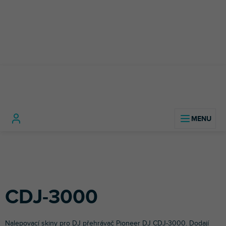
Přejít
na
obsah
DJ
DJ
Pioneer
C
Domů
technika
Příslušenství
Polepy
přehrávače
/
30
pro DJe
AlphaTheta
CDJ-3000
Nalepovací skiny pro DJ přehrávač
Pioneer DJ
CDJ-3000. Dodají