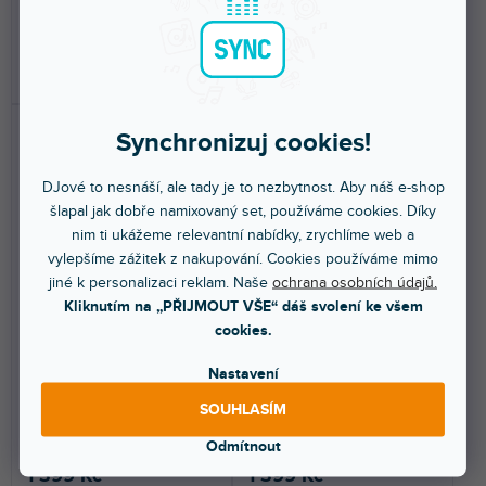
1 399 Kč
1 399 Kč
DO KOŠÍKU
DO KOŠÍKU
Synchronizuj cookies!
DJové to nesnáší, ale tady je to nezbytnost. Aby náš e-shop
šlapal jak dobře namixovaný set, používáme cookies. Díky
nim ti ukážeme relevantní nabídky, zrychlíme web a
vylepšíme zážitek z nakupování. Cookies používáme mimo
jiné k personalizaci reklam. Naše
ochrana osobních údajů.
Skin CDJ-3000 FULL
Skin CDJ-3000 FULL
COLORS Dark Yellow
COLORS Army Green
Kliknutím na „PŘIJMOUT VŠE“ dáš svolení ke všem
cookies.
Do 5 dnů
Do 5 dnů
Nastavení
Nalepovací skin pro Pioneer
Nalepovací skin pro Pioneer
SOUHLASÍM
CDJ-3000. Ochrání váš
CDJ-3000. Ochrání váš
přehrávač a dodá mu...
přehrávač a dodá mu...
Odmítnout
1 399 Kč
1 399 Kč