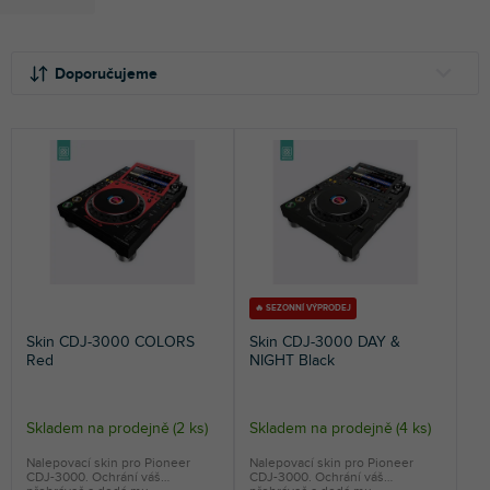
Ř
V
a
ý
Doporučujeme
z
p
e
i
NEJLEVNĚJŠÍ
n
s
NEJDRAŽŠÍ
í
p
p
r
NEJPRODÁVANĚJŠÍ
r
o
o
d
ABECEDNĚ
d
u
u
k
k
t
🔥 SEZONNÍ VÝPRODEJ
t
ů
Skin CDJ-3000 COLORS
Skin CDJ-3000 DAY &
ů
Red
NIGHT Black
Skladem na prodejně
(
2 ks
)
Skladem na prodejně
(
4 ks
)
Nalepovací skin pro Pioneer
Nalepovací skin pro Pioneer
CDJ-3000. Ochrání váš
CDJ-3000. Ochrání váš