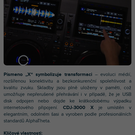
Písmeno „X“ symbolizuje transformaci
– evoluci médií,
rozšířenou konektivitu a bezkonkurenční spolehlivost a
kvalitu zvuku. Skladby jsou plně uloženy v paměti, což
umožňuje nepřerušené přehrávání i v případě, že je USB
disk odpojen nebo dojde ke krátkodobému výpadku
internetového připojení.
CDJ-3000 X
je umístěn v
elegantním, odolném šasi a vyroben podle profesionálních
standardů AlphaTheta.
Klíčové vlastnosti: