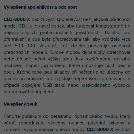
Vylepšená spolehlivost a odolnost
CDJ-3000 X
nabízí vyšší spolehlivost než jakýkoli předchozí
model CDJ a je navržen tak, aby fungoval konzistentně i v
nejnáročnějších profesionálních prostředích. Tlačítka pro
přehrávání a cue byla přepracována tak, aby vydržela více
než 500 000 stisknutí, což daleko přesahuje odolnost
předchozích modelů. DJové mohou dynamicky scratchovat
nebo přesně měnit výšku tónu díky rozšířenému rozsahu
nastavení napětí jog wheelu, které umožňuje najít ideální
pocit. Kromě toho jsou skladby při načtení plně uloženy do
paměti přehrávače, což zajišťuje nepřerušené přehrávání i v
případě odpojení USB disku nebo krátkodobého výpadku
internetového připojení.
Velepšený zvuk
Ponořte publikum do detailního, dynamického zvuku, který
věrně reprodukuje všechny nuance původní skladby a
zároveň zvyšuje energii taneční hudby.
CDJ-3000 X
vychází