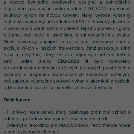
z vysoce kvalitního zvukového designu a pokročilého
digitálního zpracování zvuku modelu CDJ-3000 a posouvá
zvukový výkon na novou úroveň. Nový vysoce výkonný
digitálně-analogový převodník od ESS Technology dosahuje
v porovnání s předchozím modelem lepšího poměru signálu
k šumu, což vede k jasnějšímu a rafinovanějšímu zvuku.
Nově navržený napájecí zdroj snižuje nežádoucí šum a
zvyšuje výkon v nízkých frekvencích, čímž poskytuje silné
basy a teplý tón, který zůstává příjemný i během delších
setů. Ladění zvuku
CDJ-3000 X
bylo vylepšeno
prostřednictvím testování v různých klubových prostředích a
vyvinuto s přispěním profesionálních zvukových inženýrů,
což zajišťuje výjimečný zvukový výkon v jakémkoli prostředí,
od komorních prostor až po velké venkovní festivaly.
Další funkce
- Hliníkový horní panel, který poskytuje prémiový vzhled a
odolnost požadovanou v profesionálním prostředí
- Odemyká rekordbox pro Mac/Windows Performance mode
– není vyžadována licence