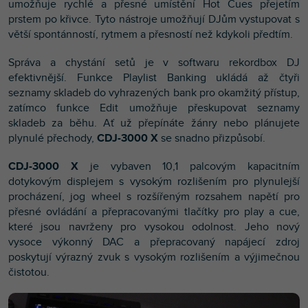
umožňuje rychlé a přesné umístění Hot Cues přejetím
prstem po křivce. Tyto nástroje umožňují DJům vystupovat s
větší spontánností, rytmem a přesností než kdykoli předtím.
Správa a chystání setů je v softwaru rekordbox DJ
efektivnější. Funkce Playlist Banking ukládá až čtyři
seznamy skladeb do vyhrazených bank pro okamžitý přístup,
zatímco funkce Edit umožňuje přeskupovat seznamy
skladeb za běhu. Ať už přepínáte žánry nebo plánujete
plynulé přechody,
CDJ-3000 X
se snadno přizpůsobí.
CDJ-3000 X
je vybaven 10,1 palcovým kapacitním
dotykovým displejem s vysokým rozlišením pro plynulejší
procházení, jog wheel s rozšířeným rozsahem napětí pro
přesné ovládání a přepracovanými tlačítky pro play a cue,
které jsou navrženy pro vysokou odolnost. Jeho nový
vysoce výkonný DAC a přepracovaný napájecí zdroj
poskytují výrazný zvuk s vysokým rozlišením a výjimečnou
čistotou.