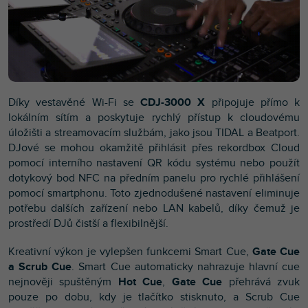
Díky vestavěné Wi-Fi se
CDJ-3000 X
připojuje přímo k
lokálním sítím a poskytuje rychlý přístup k cloudovému
úložišti a streamovacím službám, jako jsou TIDAL a Beatport.
DJové se mohou okamžitě přihlásit přes rekordbox Cloud
pomocí interního nastavení QR kódu systému nebo použít
dotykový bod NFC na předním panelu pro rychlé přihlášení
pomocí smartphonu. Toto zjednodušené nastavení eliminuje
potřebu dalších zařízení nebo LAN kabelů, díky čemuž je
prostředí DJů čistší a flexibilnější.
Kreativní výkon je vylepšen funkcemi Smart Cue,
Gate Cue
a Scrub Cue
. Smart Cue automaticky nahrazuje hlavní cue
nejnověji spuštěným
Hot Cue
,
Gate Cue
přehrává zvuk
pouze po dobu, kdy je tlačítko stisknuto, a Scrub Cue