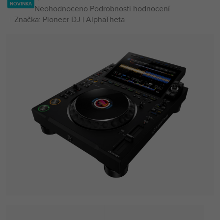
NOVINKA
Průměrné
Neohodnoceno
Podrobnosti hodnocení
hodnocení
Značka:
Pioneer DJ | AlphaTheta
produktu
je
0,0
z
5
hvězdiček.