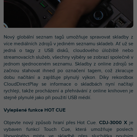
Nový globální seznam tagů umožňuje spravovat skladby z
více mediálních zdrojů v jediném seznamu skladeb. Ať už se
jedná o tagy z USB disků, cloudového úložiště nebo
streamovacích služeb, všechny výběry se zobrazí společně v
jednom sjednoceném seznamu. Skladby z online zdrojů se
začnou stahovat ihned po označení tagem, což zkracuje
dobu načítání a zajišťuje plynulý výkon. Díky rekordbox
CloudDirectPlay se informace o skladbách nyní načítají
rychleji, takže procházení a přehrávání z online knihoven je
stejně plynulé jako při použití USB médií.
Vylepšené funkce HOT CUE
Objevte nový způsob hraní přes Hot Cue.
CDJ-3000 X
je
vybaven funkcí Touch Cue, která umožňuje poslech
libovolného místa ve skladbě přes sluchátka pouhým