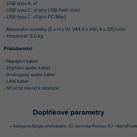
- USB typu A: x1
- USB typu C: x1 (pro USB flash disk)
- USB typu C: x1 (pro PC/Mac)
- Maximální rozměry (Š x H x V): 344,6 x 490,4 x 130,1 mm
- Hmotnost: 6,0 kg
Příslušenství:
- Napájecí kabel
- Digitální audio kabel
- Analogový audio kabel
- LAN kabel
- Stručný návod k obsluze
Doplňkové parametry
Kategorie
:
Single přehrávače
,
DJ technika Pioneer DJ | AlphaThet