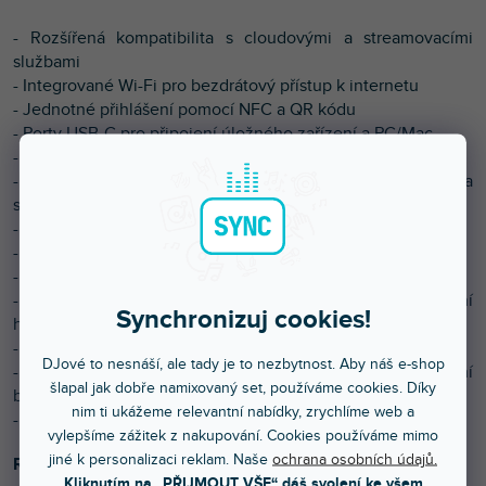
- Rozšířená kompatibilita s cloudovými a streamovacími
službami
- Integrované Wi-Fi pro bezdrátový přístup k internetu
- Jednotné přihlášení pomocí NFC a QR kódu
- Porty USB-C pro připojení úložného zařízení a PC/Mac
- 10,1 palcový kapacitní dotykový displej
- Funkce předběžného stahování pro cloudové a
streamované skladby
- Pokročilé funkce cueingu pro vylepšení hraní
- Vylepšená odezva jog wheelu
- Odolnější tlačítka pro přehrávání a cueing
- Ultra vysoká kvalita zvuku optimalizovaná pro taneční
Synchronizuj cookies!
hudbu
- Úplné ukládání skladeb do mezipaměti
DJové to nesnáší, ale tady je to nezbytnost. Aby náš e-shop
- Zdvojnásobení/polovinování gridu pro dokonalé sladění
šlapal jak dobře namixovaný set, používáme cookies. Díky
beatů
nim ti ukážeme relevantní nabídky, zrychlíme web a
- Úpravy playlistů přímo na zařízení
vylepšíme zážitek z nakupování. Cookies používáme mimo
jiné k personalizaci reklam. Naše
ochrana osobních údajů.
Rozšířená podpora médií
Kliknutím na „PŘIJMOUT VŠE“ dáš svolení ke všem