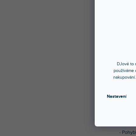
Seznam
potřeby
navržen
wash sv
výjimeč
instalac
DJové to n
používáme c
Díky 16
nakupování.
snadno
kompakt
instala
Nastavení
snadno 
pracova
Vlastno
- P
ohybl