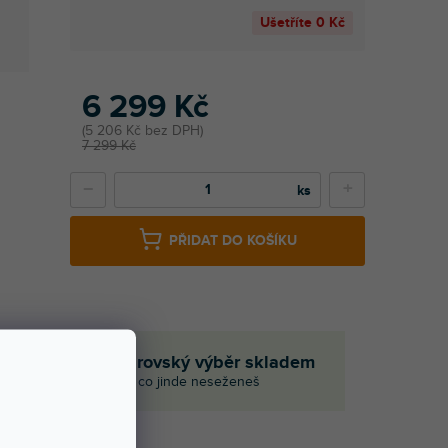
Ušetříte
0 Kč
6 299 Kč
5 206 Kč bez DPH
7 299 Kč
−
+
PŘIDAT DO KOŠÍKU
em
Obrovský výběr skladem
i
I to, co jinde neseženeš