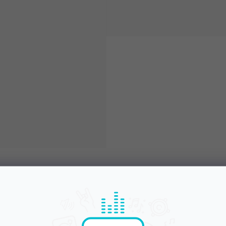
Objednej do 15:00
Poradíme s výběr
A máš to druhý den doma
Chválí nás za komunikac