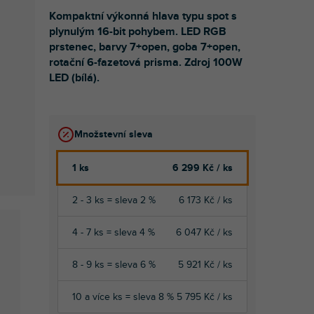
Kompaktní výkonná hlava typu spot s
plynulým 16-bit pohybem. LED RGB
prstenec, barvy 7+open, goba 7+open,
rotační 6-fazetová prisma. Zdroj 100W
LED (bílá).
Množstevní sleva
1 ks
6 299 Kč
/ ks
2 - 3 ks = sleva 2 %
6 173 Kč
/ ks
4 - 7 ks = sleva 4 %
6 047 Kč
/ ks
8 - 9 ks = sleva 6 %
5 921 Kč
/ ks
10 a více ks = sleva 8 %
5 795 Kč
/ ks