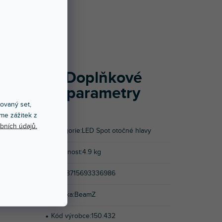
CENÍ (1)
m pro vaše
hlavy jsou
cí barevné
Doplňkové
m, slibuje
parametry
by, bary a
xovaný set,
me zážitek z
90° můžete
bních údajů.
Kategorie
:
LED Spot otočné hlavy
c se svým
esionály a
Hmotnost
:
4.9 kg
iverzální a
nebo mohou
EAN
:
8715693336986
Značka
:
BeamZ
Kód výrobce
:
150.432