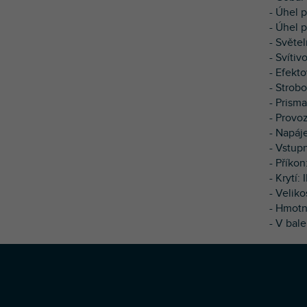
- Úhel p
- Úhel p
- Světel
- Svítiv
- Efekt
- Strobo
- Prisma
- Provo
- Napáj
- Vstup
- Příkon
- Krytí:
- Velik
- Hmotn
- V bal