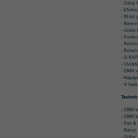
- Zdroj 
- Efekt
- 16-bi
- Barev
- Gobo k
- Funkc
- Režim
- Rotač
-
0-100%
-
Ovláda
- DMX v
- Napáj
- V bale
Technic
- DMX k
- DMX k
- Pan & 
- Barvy:
- Goba: 