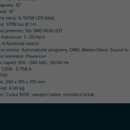
aprsku: 12°
ole: 13°
ný zdroj: 1x 100W LED (bílá)
ost: 37118 lux @ 1 m
ový prstenec: 12x SMD RGB LED
 frekvence: 1 - 20 Hz/s
: 6-fazetová rotační
zní režimy: Automatické programy, DMX, Master/Slave, Sound to 
ecí konektor: Powercon
ní napětí: 100 - 240 VAC, 50/60 Hz
: 1,556 - 0,758 A
 IP20
ost: 240 x 145 x 310 mm
ost: 4,00 kg
ení: Cobra 100R, napájecí kabel, montážní držák