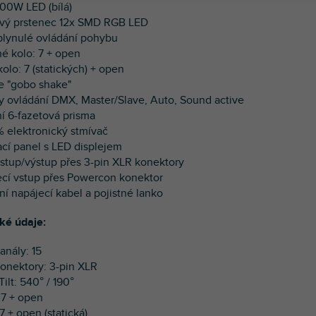
100
W LED (bílá)
ový prstenec 12x SMD RGB LED
t plynulé ovládání pohybu
né kolo: 7 + open
olo: 7 (statických) + open
e "gobo shake"
y ovládání
DMX, Master/Slave, Auto, Sound active
ní 6-fazetová prisma
 elektronický stmívač
cí panel s LED displejem
stup/výstup přes 3-pin XLR konektory
ecí vstup přes Powercon konektor
ní napájecí kabel a pojistné lanko
ké údaje:
anály: 15
onektory: 3-pin XLR
Tilt: 540° / 190°
 7 + open
7 + open (statická)