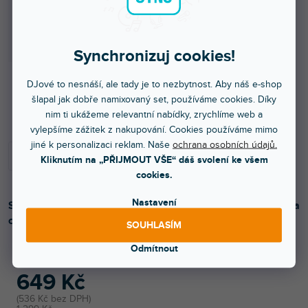
Synchronizuj cookies!
DJové to nesnáší, ale tady je to nezbytnost. Aby náš e-shop
šlapal jak dobře namixovaný set, používáme cookies. Díky
Skladem na prodejně
nim ti ukážeme relevantní nabídky, zrychlíme web a
vylepšíme zážitek z nakupování. Cookies používáme mimo
jiné k personalizaci reklam. Naše
ochrana osobních údajů.
Kliknutím na „PŘIJMOUT VŠE“ dáš svolení ke všem
cookies.
Nastavení
Sada prodlužovacích kabelů pro světla s krytím IP65. Sada
obsahuje napájecí kabel 5 m a DMX kabel 5 m.
SOUHLASÍM
Odmítnout
649 Kč
536 Kč bez DPH