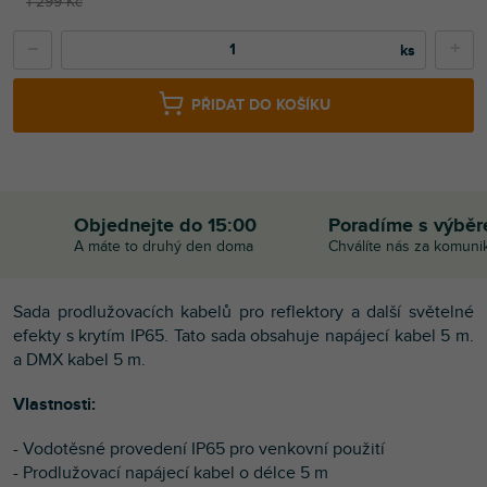
1 299 Kč
−
+
PŘIDAT DO KOŠÍKU
Objednejte do 15:00
Poradíme s výbě
A máte to druhý den doma
Chválíte nás za komuni
Sada prodlužovacích kabelů pro reflektory a další světelné
efekty s krytím IP65. Tato sada obsahuje napájecí kabel 5 m.
a DMX kabel 5 m.
Vlastnosti:
- Vodotěsné provedení IP65 pro venkovní použití
- Prodlužovací napájecí kabel o délce 5 m