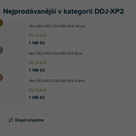
Nejprodávanější v kategorii DDJ-XP2
Skin DDJ-XP2 COLORS DVS Yellow
Do 5 dnů
1 149 Kč
Skin DDJ-XP2 COLORS DVS Blue
Do 5 dnů
1 149 Kč
Skin DDJ-XP2 COLORS DVS Green
Do 5 dnů
1 149 Kč
Ř
V
a
ý
Doporučujeme
z
p
e
i
NEJLEVNĚJŠÍ