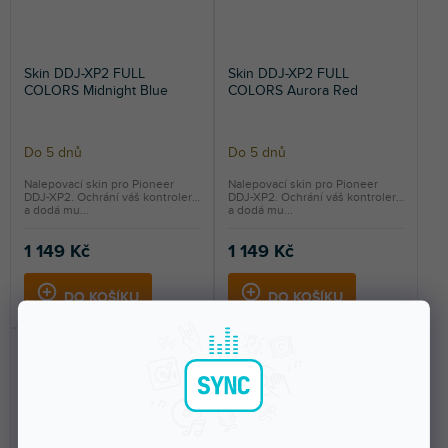
Skin DDJ-XP2 FULL
Skin DDJ-XP2 FULL
COLORS Midnight Blue
COLORS Aurora Red
Do 5 dnů
Do 5 dnů
Nalepovací skin pro Pioneer
Nalepovací skin pro Pioneer
DDJ-XP2. Ochrání váš kontroler
DDJ-XP2. Ochrání váš kontroler
a dodá mu...
a dodá mu...
1 149 Kč
1 149 Kč
DO KOŠÍKU
DO KOŠÍKU