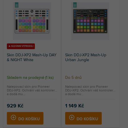
n
s
NEJDRAŽŠÍ
í
p
p
r
NEJPRODÁVANĚJŠÍ
r
o
o
d
ABECEDNĚ
d
u
u
k
k
t
🔥 SEZONNÍ VÝPRODEJ
t
ů
Skin DDJ-XP2 Mash-Up DAY
Skin DDJ-XP2 Mash-Up
ů
& NIGHT White
Urban Jungle
Skladem na prodejně
(
1 ks
)
Do 5 dnů
Nalepovací skin pro Pioneer
Nalepovací skin pro Pioneer
DDJ-XP2. Ochrání váš kontroler
DDJ-XP2. Ochrání váš kontroler
a dodá mu...
a dodá mu...
929 Kč
1 149 Kč
DO KOŠÍKU
DO KOŠÍKU