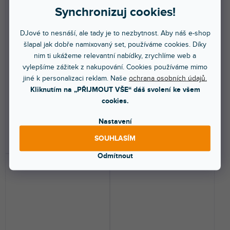
Synchronizuj cookies!
Skin DDJ-XP2 FULL
Skin DDJ-XP2 FULL
COLORS Dark Yellow
COLORS Army Green
DJové to nesnáší, ale tady je to nezbytnost. Aby náš e-shop
šlapal jak dobře namixovaný set, používáme cookies. Díky
nim ti ukážeme relevantní nabídky, zrychlíme web a
Do 5 dnů
Do 5 dnů
vylepšíme zážitek z nakupování. Cookies používáme mimo
jiné k personalizaci reklam. Naše
ochrana osobních údajů.
Nalepovací skin pro Pioneer
Nalepovací skin pro Pioneer
DDJ-XP2. Ochrání váš kontroler
DDJ-XP2. Ochrání váš kontroler
Kliknutím na „PŘIJMOUT VŠE“ dáš svolení ke všem
a dodá mu...
a dodá mu...
cookies.
1 149 Kč
1 149 Kč
Nastavení
DO KOŠÍKU
DO KOŠÍKU
SOUHLASÍM
Odmítnout