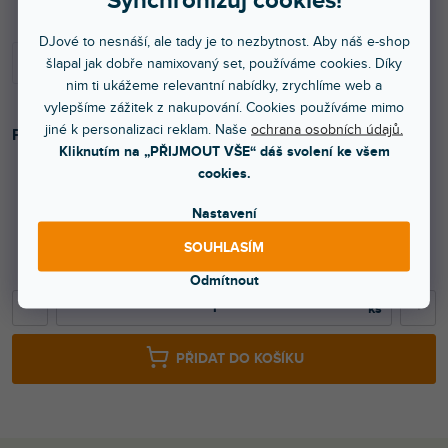
Synchronizuj cookies!
DJové to nesnáší, ale tady je to nezbytnost. Aby náš e-shop
šlapal jak dobře namixovaný set, používáme cookies. Díky
nim ti ukážeme relevantní nabídky, zrychlíme web a
vylepšíme zážitek z nakupování. Cookies používáme mimo
jiné k personalizaci reklam. Naše
ochrana osobních údajů.
Plastový kryt pro Ableton Push 3.
Kliknutím na „PŘIJMOUT VŠE“ dáš svolení ke všem
cookies.
Nastavení
1 059 Kč
SOUHLASÍM
875 Kč bez DPH
1 330 Kč
Odmítnout
−
+
PŘIDAT DO KOŠÍKU