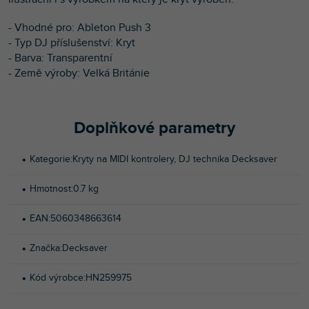
- Vhodné pro: Ableton Push 3
- Typ DJ příslušenství: Kryt
- Barva: Transparentní
- Země výroby: Velká Británie
Doplňkové parametry
Kategorie
:
Kryty na MIDI kontrolery
,
DJ technika Decksaver
Hmotnost
:
0.7 kg
EAN
:
5060348663614
Značka
:
Decksaver
Kód výrobce
:
HN259975