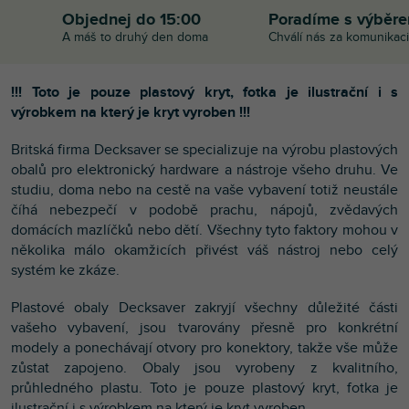
Objednej do 15:00
Poradíme s výběr
A máš to druhý den doma
Chválí nás za komunikaci
!!! Toto je pouze plastový kryt, fotka je ilustrační i s
výrobkem na který je kryt vyroben !!!
Britská firma Decksaver se specializuje na výrobu plastových
obalů pro elektronický hardware a nástroje všeho druhu. Ve
studiu, doma nebo na cestě na vaše vybavení totiž neustále
číhá nebezpečí v podobě prachu, nápojů, zvědavých
domácích mazlíčků nebo dětí. Všechny tyto faktory mohou v
několika málo okamžicích přivést váš nástroj nebo celý
systém ke zkáze.
Plastové obaly Decksaver zakryjí všechny důležité části
vašeho vybavení, jsou tvarovány přesně pro konkrétní
modely a ponechávají otvory pro konektory, takže vše může
zůstat zapojeno. Obaly jsou vyrobeny z kvalitního,
průhledného plastu. Toto je pouze plastový kryt, fotka je
ilustrační i s výrobkem na který je kryt vyroben.