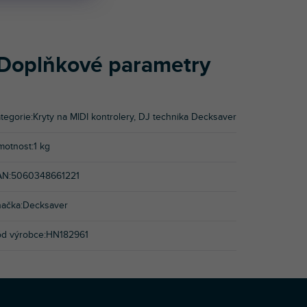
Doplňkové parametry
tegorie
:
Kryty na MIDI kontrolery
,
DJ technika Decksaver
motnost
:
1 kg
AN
:
5060348661221
načka
:
Decksaver
ód výrobce
:
HN182961