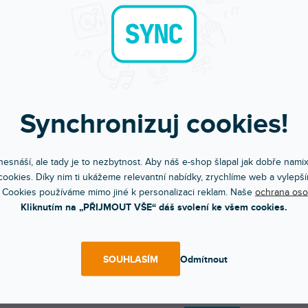
Synchronizuj cookies!
esnáší, ale tady je to nezbytnost. Aby náš e-shop šlapal jak dobře nami
ookies. Díky nim ti ukážeme relevantní nabídky, zrychlíme web a vylepší
 Cookies používáme mimo jiné k personalizaci reklam. Naše
ochrana oso
Objednej do 15:00
Poradíme s výběr
Kliknutím na „PŘIJMOUT VŠE“ dáš svolení ke všem cookies.
A máš to druhý den doma
Chválí nás za komunikac
SOUHLASÍM
Odmítnout
POPIS
HODNOCEN