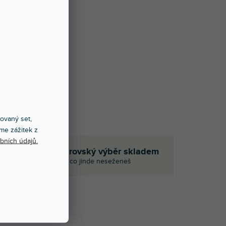
xovaný set,
me zážitek z
bních údajů.
em
Obrovský výběr skladem
i
I to, co jinde neseženeš
Í