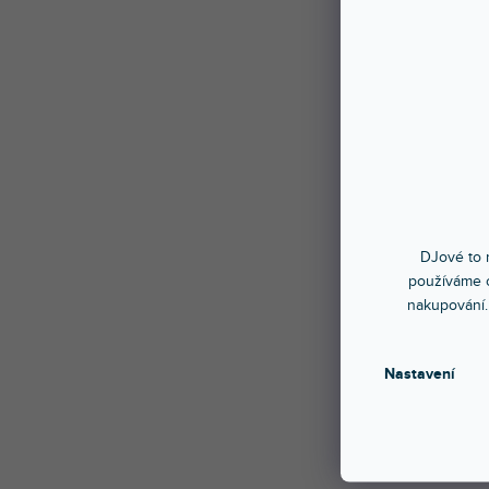
DJové to n
používáme c
nakupování.
Nastavení