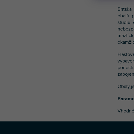
Britská
obalů 
studiu,
nebezp
mazlíčk
okamžic
Plastov
vybave
ponech
zapojen
Obaly j
Parame
Vhodné