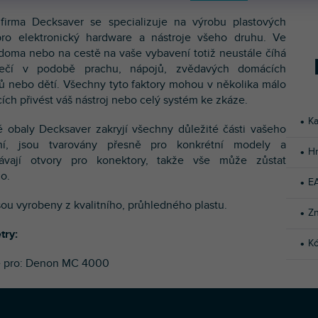
 firma Decksaver se specializuje na výrobu plastových
pro elektronický hardware a nástroje všeho druhu. Ve
 doma nebo na cestě na vaše vybavení totiž neustále číhá
ečí v podobě prachu, nápojů, zvědavých domácích
ů nebo dětí. Všechny tyto faktory mohou v několika málo
ích přivést váš nástroj nebo celý systém ke zkáze.
Ka
é obaly Decksaver zakryjí všechny důležité části vašeho
ní, jsou tvarovány přesně pro konkrétní modely a
H
ávají otvory pro konektory, takže vše může zůstat
o.
E
sou vyrobeny z kvalitního, průhledného plastu.
Z
try:
K
 pro: Denon MC 4000