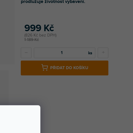
prodlužuje životnost vybavení.
999 Kč
826 Kč bez DPH
1 189 Kč
−
+
PŘIDAT DO KOŠÍKU