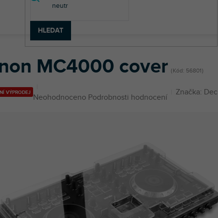
HLEDAT
non MC4000 cover
non MC4000 cover
Kód:
56801
Značka:
Dec
NÍ VÝPRODEJ
Průměrné
Neohodnoceno
Podrobnosti hodnocení
hodnocení
produktu
je
0,0
z
5
hvězdiček.