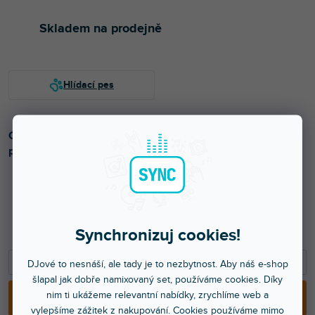
Skladem na prodejně
Ochranný transparentní kryt z odolného polykarbonátu
přesně tvarovaný pro Universal Audio UAFX pedals.
658 Kč
Synchronizuj cookies!
544 Kč bez DPH
−
+
DJové to nesnáší, ale tady je to nezbytnost. Aby náš e-shop
šlapal jak dobře namixovaný set, používáme cookies. Díky
nim ti ukážeme relevantní nabídky, zrychlíme web a
PŘIDAT DO KOŠÍKU
vylepšíme zážitek z nakupování. Cookies používáme mimo