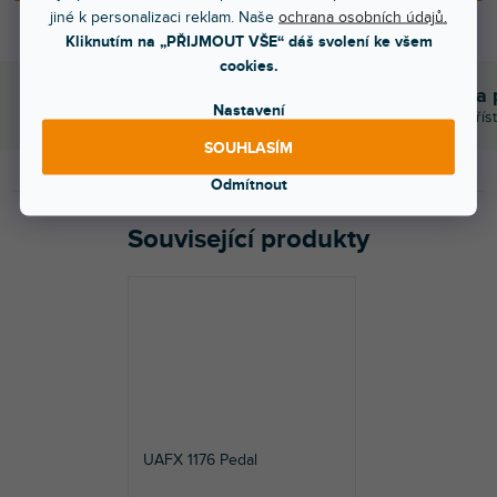
jiné k personalizaci reklam. Naše
ochrana osobních údajů.
Kliknutím na „PŘIJMOUT VŠE“ dáš svolení ke všem
cookies.
Bleskové doručení
Komunikace a 
Nastavení
Objednávky do 15:00 letí hned
Chválíte nás za přís
SOUHLASÍM
Odmítnout
Související produkty
UAFX 1176 Pedal