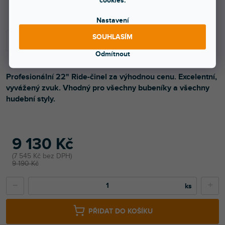
Více jak týden
Nastavení
SOUHLASÍM
Odmítnout
Profesionální 22" Ride-činel za výhodnou cenu. Excelentní,
vyvážený zvuk. Vhodný pro všechny bubeníky a všechny
hudební styly.
9 130 Kč
7 545 Kč bez DPH
9 190 Kč
−
+
PŘIDAT DO KOŠÍKU