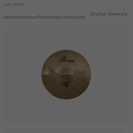
Kód:
47730
Značka:
Dimavery
Průměrné
Neohodnoceno
Podrobnosti hodnocení
hodnocení
produktu
je
0,0
z
5
hvězdiček.