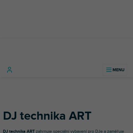
Přejít
na
obsah
Domů
DJ technika
DJ technika ART
DJ technika ART
DJ technika ART
zahrnuje speciální vybavení pro DJe a zaměřuje