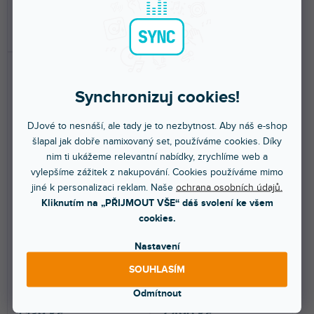
z
5
DO KOŠÍKU
DO KOŠÍKU
hvězdiček.
Synchronizuj cookies!
DJové to nesnáší, ale tady je to nezbytnost. Aby náš e-shop
šlapal jak dobře namixovaný set, používáme cookies. Díky
nim ti ukážeme relevantní nabídky, zrychlíme web a
🔥 SEZONNÍ VÝPRODEJ
vylepšíme zážitek z nakupování. Cookies používáme mimo
jiné k personalizaci reklam. Naše
ochrana osobních údajů.
SplitcomPRO
Phantom II Pro
Kliknutím na „PŘIJMOUT VŠE“ dáš svolení ke všem
cookies.
Skladem na prodejně
(
1 ks
)
Skladem na prodejně
(
1 ks
)
Nastavení
Splitter/slučovač mikrofonního
Dvoukanálový fantómový
SOUHLASÍM
signálu. Ground lift spínač,
napáječ pro mikrofony. Dodává
obrácení fáze....
stabilní napájení +48V....
Odmítnout