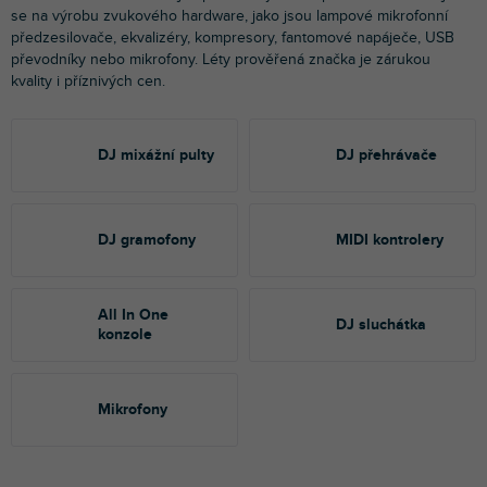
se na výrobu zvukového hardware, jako jsou
lampové mikrofonní
předzesilovače, ekvalizéry, kompresory, fantomové napáječe, USB
převodníky nebo mikrofony. Léty prověřená značka je zárukou
kvality i příznivých cen.
DJ mixážní pulty
DJ přehrávače
DJ gramofony
MIDI kontrolery
All In One
DJ sluchátka
konzole
Mikrofony
Ř
V