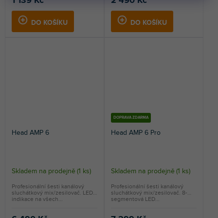
1 139 Kč
2 490 Kč
DO KOŠÍKU
DO KOŠÍKU
DOPRAVA ZDARMA
Head AMP 6
Head AMP 6 Pro
Skladem na prodejně
(
1 ks
)
Skladem na prodejně
(
1 ks
)
Profesionální šesti kanálový
Profesionální šesti kanálový
sluchátkový mix/zesilovač. LED
sluchátkový mix/zesilovač. 8-
indikace na všech...
segmentová LED...