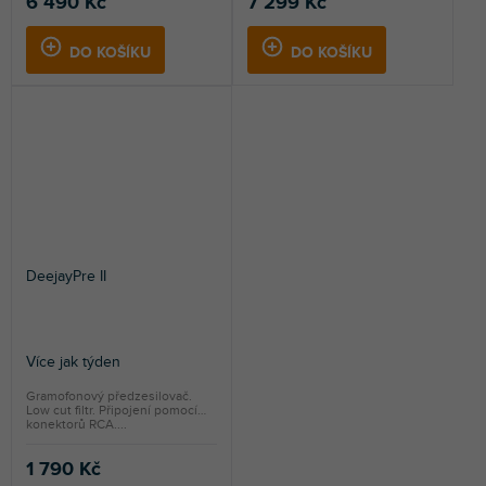
6 490 Kč
7 299 Kč
DO KOŠÍKU
DO KOŠÍKU
DeejayPre II
Více jak týden
Gramofonový předzesilovač.
Low cut filtr. Připojení pomocí
konektorů RCA....
1 790 Kč