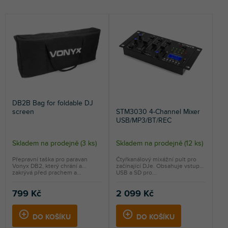
e
i
NEJLEVNĚJŠÍ
n
s
NEJDRAŽŠÍ
í
p
p
r
NEJPRODÁVANĚJŠÍ
r
o
o
d
ABECEDNĚ
d
u
u
k
k
t
DB2B Bag for foldable DJ
t
ů
screen
STM3030 4-Channel Mixer
ů
USB/MP3/BT/REC
Skladem na prodejně
(
3 ks
)
Skladem na prodejně
(
12 ks
)
Průměrné
hodnocení
Přepravní taška pro paravan
Čtyřkanálový mixážní pult pro
Vonyx DB2, který chrání a
začínající DJe. Obsahuje vstup
produktu
zakrývá před prachem a...
USB a SD pro...
je
5,0
799 Kč
2 099 Kč
z
5
DO KOŠÍKU
DO KOŠÍKU
hvězdiček.