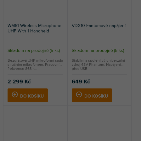
WM61 Wireless Microphone
VDX10 Fantomové napájení
UHF With 1 Handheld
Skladem na prodejně
(
5 ks
)
Skladem na prodejně
(
5 ks
)
Bezdrátová UHF mikrofonní sada
Stabilní a spolehlivý univerzální
s ručním mikrofonem. Pracovní
zdroj 48V Phantom. Napájení
frekvence 863 -...
přes USB.
2 299 Kč
649 Kč
DO KOŠÍKU
DO KOŠÍKU