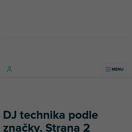
Přejít
na
obsah
Domů
DJ technika
DJ technika podle značky
DJ technika podle
značky
, Strana 2