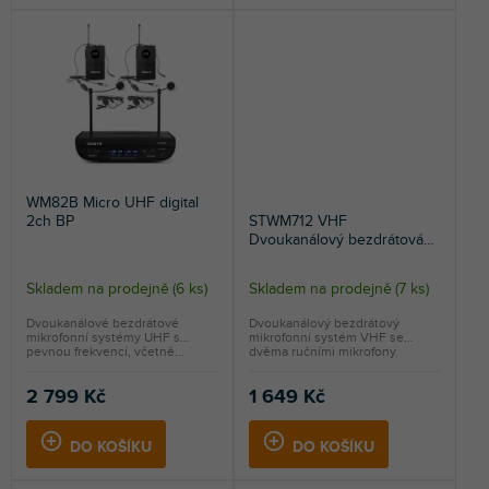
WM82B Micro UHF digital
2ch BP
STWM712 VHF
Dvoukanálový bezdrátová
sada
Skladem na prodejně
(
6 ks
)
Skladem na prodejně
(
7 ks
)
Průměrné
hodnocení
Dvoukanálové bezdrátové
Dvoukanálový bezdrátový
mikrofonní systémy UHF s
mikrofonní systém VHF se
produktu
pevnou frekvencí, včetně...
dvěma ručními mikrofony.
je
5,0
2 799 Kč
1 649 Kč
z
5
DO KOŠÍKU
DO KOŠÍKU
hvězdiček.