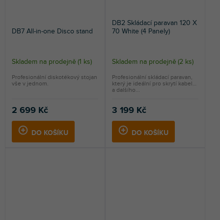
DB2 Skládací paravan 120 X
DB7 All-in-one Disco stand
70 White (4 Panely)
Skladem na prodejně
(
1 ks
)
Skladem na prodejně
(
2 ks
)
Průměrné
hodnocení
Profesionální diskotékový stojan
Profesionální skládací paravan,
vše v jednom.
který je ideální pro skrytí kabelů
produktu
a dalšího...
je
5,0
2 699 Kč
3 199 Kč
z
5
DO KOŠÍKU
DO KOŠÍKU
hvězdiček.