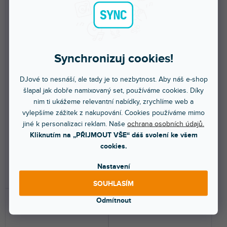
Synchronizuj cookies!
BP10 Bodypack microphone
set 863.1 MHz
VX1800S Dynamický
mikrofonní set 3 ks
DJové to nesnáší, ale tady je to nezbytnost. Aby náš e-shop
šlapal jak dobře namixovaný set, používáme cookies. Díky
Skladem na prodejně
(
2 ks
)
Skladem na prodejně
(
2 ks
)
Průměrné
nim ti ukážeme relevantní nabídky, zrychlíme web a
hodnocení
vylepšíme zážitek z nakupování. Cookies používáme mimo
Bodypack bezdrátový vysílač pro
VX1800S je sada kardioidních
mobilní zvukové systémy. Sada s
dynamických mikrofonů pro
produktu
jiné k personalizaci reklam. Naše
ochrana osobních údajů.
klopovým a...
všeobecné použití,...
je
Kliknutím na „PŘIJMOUT VŠE“ dáš svolení ke všem
3,0
cookies.
879 Kč
879 Kč
z
Nastavení
5
DO KOŠÍKU
DO KOŠÍKU
hvězdiček.
SOUHLASÍM
Odmítnout