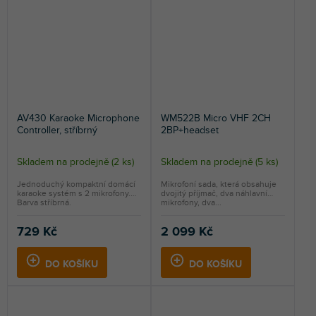
AV430 Karaoke Microphone
WM522B Micro VHF 2CH
Controller, stříbrný
2BP+headset
Skladem na prodejně
(
2 ks
)
Skladem na prodejně
(
5 ks
)
Průměrné
Průměrné
hodnocení
hodnocení
Jednoduchý kompaktní domácí
Mikrofoní sada, která obsahuje
karaoke systém s 2 mikrofony.
dvojitý příjmač, dva náhlavní
produktu
produktu
Barva stříbrná.
mikrofony, dva...
je
je
5,0
5,0
729 Kč
2 099 Kč
z
z
5
5
DO KOŠÍKU
DO KOŠÍKU
hvězdiček.
hvězdiček.