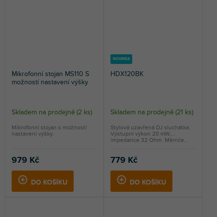
NOVINKA
Mikrofonní stojan MS110 S
HDX120BK
možností nastavení výšky
Skladem na prodejně
(
2 ks
)
Skladem na prodejně
(
21 ks
)
Mikrofonní stojan s možností
Stylová uzavřená DJ sluchátka.
nastavení výšky.
Výstupní výkon 20 mW,
impedance 32 Ohm. Měniče...
979 Kč
779 Kč
DO KOŠÍKU
DO KOŠÍKU