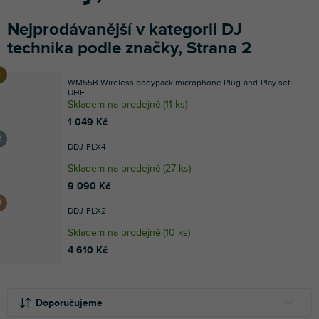
Nejprodávanější v kategorii DJ
technika podle značky, Strana 2
WM55B Wireless bodypack microphone Plug-and-Play set
UHF
Skladem na prodejně
(
11 ks
)
1 049 Kč
DDJ-FLX4
Skladem na prodejně
(
27 ks
)
9 090 Kč
DDJ-FLX2
Skladem na prodejně
(
10 ks
)
4 610 Kč
Ř
V
a
ý
Doporučujeme
z
p