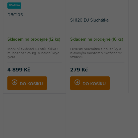
NOVINKA
DBC105
SH120 DJ Sluchátka
Skladem na prodejně
(
12 ks
)
Skladem na prodejně
(
16 ks
)
Průměrné
hodnocení
Mobilní skládací DJ stůl. Šířka 1
Luxusní sluchátka s náušníky a
m, nosnost 25 kg. V balení krycí
hlavovým mostem v "koženém"
produktu
lycra...
vzhledu....
je
4,8
4 899 Kč
279 Kč
z
5
DO KOŠÍKU
DO KOŠÍKU
hvězdiček.