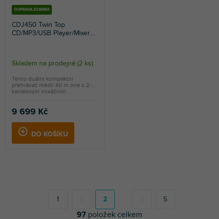
DOPRAVA ZDARMA
CDJ450 Twin Top
CD/MP3/USB Player/Mixer
With BT
Skladem na prodejně
(
2 ks
)
Tento duální kompaktní
přehrávač médií All in one s 2-
kanálovým mixážním...
9 699 Kč
DO KOŠÍKU
S
t
r
1
2
5
á
97
položek celkem
n