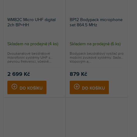
WM82C Micro UHF digital
BP12 Bodypack microphone
2ch BP+HH
set 864.5 MHz
Skladem na prodejně
(
4 ks
)
Skladem na prodejně
(
6 ks
)
Dvoukanálové bezdrátové
Bodypack bezdrátový vysílač pro
mikrofonní systémy UHF s
mobilní zvukové systémy. Sada s
pevnou frekvencí, včetně...
klopovým a...
2 699 Kč
879 Kč
DO KOŠÍKU
DO KOŠÍKU