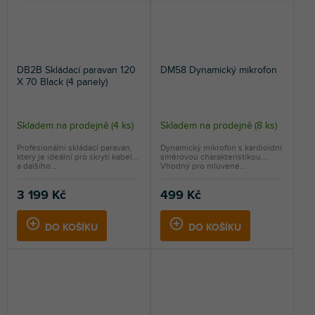
DB2B Skládací paravan 120
DM58 Dynamický mikrofon
X 70 Black (4 panely)
Skladem na prodejně
(
4 ks
)
Skladem na prodejně
(
8 ks
)
Profesionální skládací paravan,
Dynamický mikrofon s kardioidní
který je ideální pro skrytí kabelů
směrovou charakteristikou.
a dalšího...
Vhodný pro mluvené...
3 199 Kč
499 Kč
DO KOŠÍKU
DO KOŠÍKU