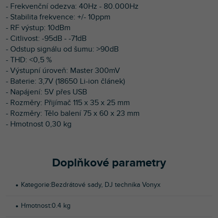
- Frekvenční odezva: 40Hz - 80.000Hz
- Stabilita frekvence: +/- 10ppm
- RF výstup: 10dBm
- Citlivost: -95dB - -71dB
- Odstup signálu od šumu: >90dB
- THD: <0,5 %
- Výstupní úroveň: Master 300mV
- Baterie: 3,7V (18650 Li-ion článek)
- Napájení: 5V přes USB
- Rozměry: Přijímač 115 x 35 x 25 mm
- Rozměry: Tělo balení 75 x 60 x 23 mm
- Hmotnost 0,30 kg
Doplňkové parametry
Kategorie
:
Bezdrátové sady
,
DJ technika Vonyx
Hmotnost
:
0.4 kg