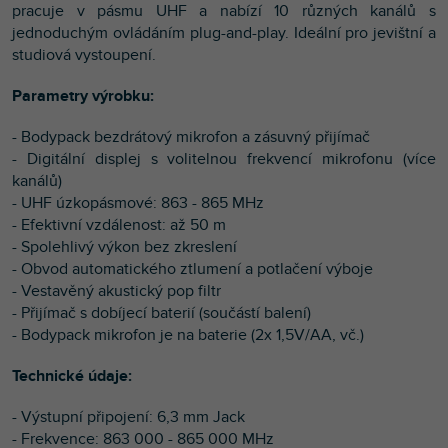
pracuje v pásmu UHF a nabízí 10 různých kanálů s
jednoduchým ovládáním plug-and-play. Ideální pro jevištní a
studiová vystoupení.
Parametry výrobku:
- Bodypack bezdrátový mikrofon a zásuvný přijímač
- Digitální displej s volitelnou frekvencí mikrofonu (více
kanálů)
- UHF úzkopásmové: 863 - 865 MHz
- Efektivní vzdálenost: až 50 m
- Spolehlivý výkon bez zkreslení
- Obvod automatického ztlumení a potlačení výboje
- Vestavěný akustický pop filtr
- Přijímač s dobíjecí baterií (součástí balení)
- Bodypack mikrofon je na baterie (2x 1,5V/AA, vč.)
Technické údaje:
- Výstupní připojení: 6,3 mm Jack
- Frekvence: 863 000 - 865 000 MHz