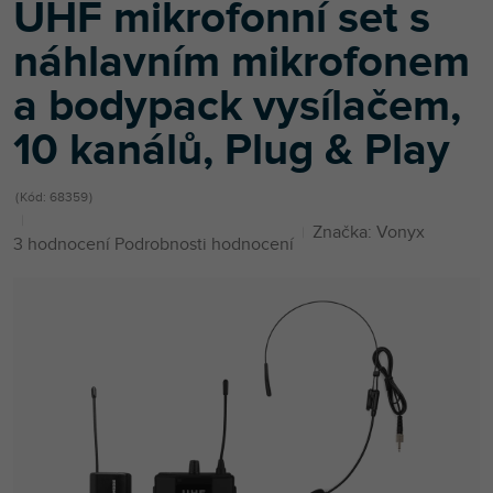
UHF mikrofonní set s
náhlavním mikrofonem
a bodypack vysílačem,
10 kanálů, Plug & Play
Kód:
68359
Značka:
Vonyx
Průměrné
3 hodnocení
Podrobnosti hodnocení
hodnocení
produktu
je
5,0
z
5
hvězdiček.