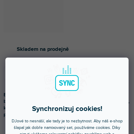
Skladem na prodejně
Bezdrátový mikrofonní systém skládající se z
bezdrátového bodypack mikrofonu a zásuvného přijímače,
Synchronizuj cookies!
který lze připojit přímo k zesilovačům, stereům, audio
procesorům, DJ mixážním pultům a dalším.
DJové to nesnáší, ale tady je to nezbytnost. Aby náš e-shop
šlapal jak dobře namixovaný set, používáme cookies. Díky