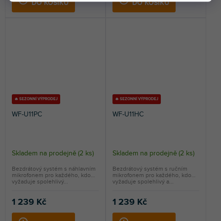
DO KOŠÍKU
DO KOŠÍKU
🔥 SEZONNÍ VÝPRODEJ
🔥 SEZONNÍ VÝPRODEJ
WF-U11PC
WF-U11HC
Skladem na prodejně
(
2 ks
)
Skladem na prodejně
(
2 ks
)
Bezdrátový systém s náhlavním
Bezdrátový systém s ručním
mikrofonem pro každého, kdo
mikrofonem pro každého, kdo
vyžaduje spolehlivý...
vyžaduje spolehlivý a...
1 239 Kč
1 239 Kč