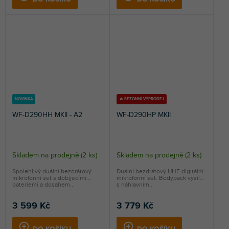
NOVINKA
🔥 SEZONNÍ VÝPRODEJ
WF-D290HH MKII - A2
WF-D290HP MKII
Skladem na prodejně
(
2 ks
)
Skladem na prodejně
(
2 ks
)
Spolehlivý duální bezdrátový
Duální bezdrátový UHF digitální
mikrofonní set s dobíjecími
mikrofonní set. Bodypack vysílač
bateriemi a dosahem...
s náhlavním...
3 599 Kč
3 779 Kč