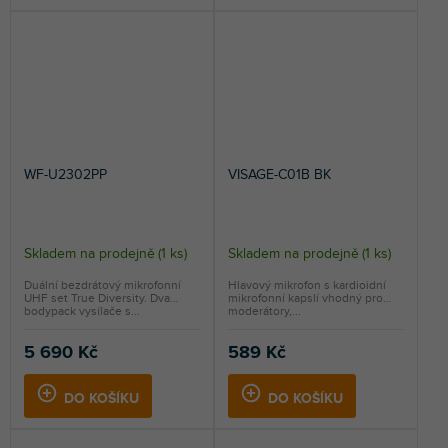
WF-U2302PP
VISAGE-C01B BK
Skladem na prodejně
(
1 ks
)
Skladem na prodejně
(
1 ks
)
Duální bezdrátový mikrofonní
Hlavový mikrofon s kardioidní
UHF set True Diversity. Dva
mikrofonní kapslí vhodný pro
bodypack vysílače s...
moderátory,...
5 690 Kč
589 Kč
DO KOŠÍKU
DO KOŠÍKU