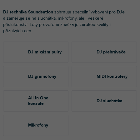
DJ technika Soundsation
zahrnuje speciální vybavení pro DJe
a zaměřuje se na
sluchátka, mikrofony, ale i veškeré
příslušenství.
Léty prověřená značka je zárukou kvality i
příznivých cen.
DJ mixážní pulty
DJ přehrávače
DJ gramofony
MIDI kontrolery
All In One
DJ sluchátka
konzole
Mikrofony