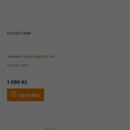
POCKET-AMP
Skladem na prodejně
(
1 ks
)
POCKET-AMP.
1 090 Kč
DO KOŠÍKU
S
t