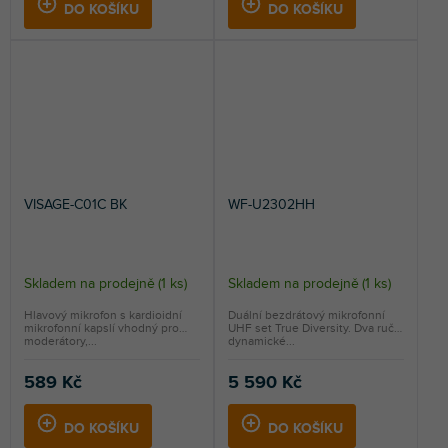
DO KOŠÍKU
DO KOŠÍKU
VISAGE-C01C BK
WF-U2302HH
Skladem na prodejně
(
1 ks
)
Skladem na prodejně
(
1 ks
)
Hlavový mikrofon s kardioidní
Duální bezdrátový mikrofonní
mikrofonní kapslí vhodný pro
UHF set True Diversity. Dva ruční
moderátory,...
dynamické...
589 Kč
5 590 Kč
DO KOŠÍKU
DO KOŠÍKU