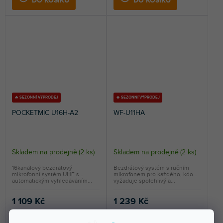
DO KOŠÍKU
DO KOŠÍKU
🔥 SEZONNÍ VÝPRODEJ
🔥 SEZONNÍ VÝPRODEJ
POCKETMIC U16H-A2
WF-U11HA
Skladem na prodejně
(
2 ks
)
Skladem na prodejně
(
2 ks
)
16kanálový bezdrátový
Bezdrátový systém s ručním
mikrofonní systém UHF s
mikrofonem pro každého, kdo
automatickým vyhledáváním...
vyžaduje spolehlivý a...
1 109 Kč
1 239 Kč