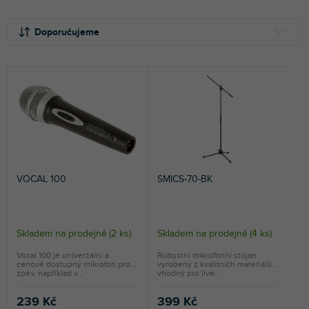
Ř
V
a
ý
Doporučujeme
z
p
e
i
NEJLEVNĚJŠÍ
n
s
NEJDRAŽŠÍ
í
p
p
r
NEJPRODÁVANĚJŠÍ
r
o
o
d
ABECEDNĚ
d
u
u
k
VOCAL 100
SMICS-70-BK
k
t
t
ů
ů
Skladem na prodejně
(
2 ks
)
Skladem na prodejně
(
4 ks
)
Vocal 100 je univerzální a
Robustní mikrofonní stojan
cenově dostupný mikrofon pro
vyrobený z kvalitních materiálů,
zpěv, například v...
vhodný pro live...
239 Kč
399 Kč