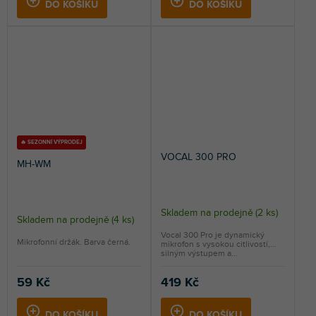
DO KOŠÍKU
DO KOŠÍKU
🔥 SEZONNÍ VÝPRODEJ
VOCAL 300 PRO
MH-WM
Skladem na prodejně
(
2 ks
)
Skladem na prodejně
(
4 ks
)
Vocal 300 Pro je dynamický
Mikrofonní držák. Barva černá.
mikrofon s vysokou citlivostí,
silným výstupem a...
59 Kč
419 Kč
DO KOŠÍKU
DO KOŠÍKU