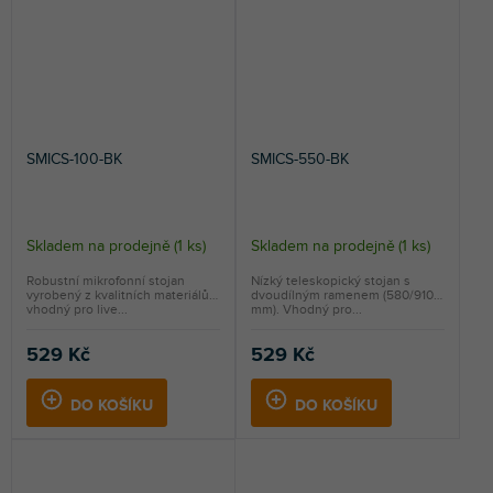
SMICS-100-BK
SMICS-550-BK
Skladem na prodejně
(
1 ks
)
Skladem na prodejně
(
1 ks
)
Robustní mikrofonní stojan
Nízký teleskopický stojan s
vyrobený z kvalitních materiálů,
dvoudílným ramenem (580/910
vhodný pro live...
mm). Vhodný pro...
529 Kč
529 Kč
DO KOŠÍKU
DO KOŠÍKU