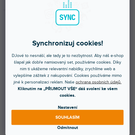
DO KOŠÍKU
DO KOŠÍKU
Synchronizuj cookies!
DJové to nesnáší, ale tady je to nezbytnost. Aby náš e-shop
🔥 SEZONNÍ VÝPRODEJ
🔥 SEZONNÍ VÝPRODEJ
šlapal jak dobře namixovaný set, používáme cookies. Díky
nim ti ukážeme relevantní nabídky, zrychlíme web a
VISAGE-C01A BK
WF-U11PD
vylepšíme zážitek z nakupování. Cookies používáme mimo
jiné k personalizaci reklam. Naše
ochrana osobních údajů.
Kliknutím na „PŘIJMOUT VŠE“ dáš svolení ke všem
Skladem na prodejně
(
2 ks
)
Skladem na prodejně
(
2 ks
)
cookies.
Hlavový mikrofon s kardioidní
Bezdrátový systém s náhlavním
mikrofonní kapslí vhodný pro
mikrofonem pro každého, kdo
Nastavení
moderátory,...
vyžaduje spolehlivý...
SOUHLASÍM
579 Kč
1 239 Kč
Odmítnout