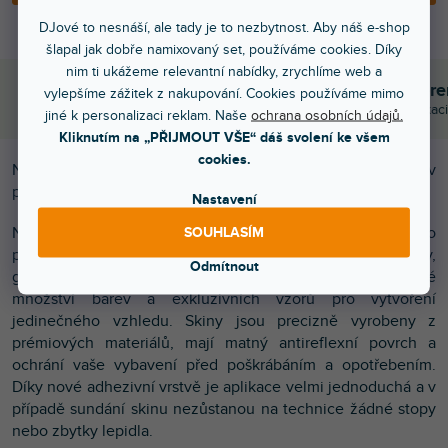
DJové to nesnáší, ale tady je to nezbytnost. Aby náš e-shop
šlapal jak dobře namixovaný set, používáme cookies. Díky
nim ti ukážeme relevantní nabídky, zrychlíme web a
Objednej do 15:00
Poradíme s výběr
vylepšíme zážitek z nakupování. Cookies používáme mimo
A máš to druhý den doma
Chválí nás za komunikaci
jiné k personalizaci reklam. Naše
ochrana osobních údajů.
Kliknutím na „PŘIJMOUT VŠE“ dáš svolení ke všem
cookies.
Nalepovací skin pro MIDI kontroler AlphaTheta DDJ-GRV6 v
provedení Mash-Up Retro Modern.
Nastavení
Nalepovací skiny Doto Design jsou perfektní pro
SOUHLASÍM
přizpůsobení vzhledu vašeho DJ vybavení
(mixážní pulty,
Odmítnout
gramofony, přehrávače, kontrolery). Na výběr je velké
množství barev a exkluzivních vzorů pro vytvoření
jedinečného vzhledu. Skiny jsou precizně vyrobeny z
prémiových materiálů, mají matný antireflexní povrch a
ochrání vaše vybavení před poškrábáním a opotřebením.
Díky nové adhezivní vrstvě je aplikace velmi jednoduchá a v
případě sundání skinu nezůstanou na technice žádné stopy
nebo zbytky lepidla.