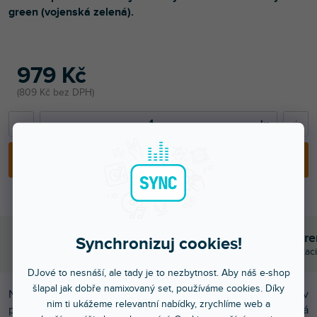
green (vojenská zelená).
979 Kč
809 Kč bez DPH
−
+
PŘIDAT DO KOŠÍKU
Objednej do 15:00
Poradíme s výběr
Synchronizuj cookies!
A máš to druhý den doma
Chválí nás za komunikaci
DJové to nesnáší, ale tady je to nezbytnost. Aby náš e-shop
šlapal jak dobře namixovaný set, používáme cookies. Díky
Nalepovací skin pro mixážní pult Pioneer DJM-350 v
nim ti ukážeme relevantní nabídky, zrychlíme web a
provedení FULL COLORS,
barva army green (vojenská