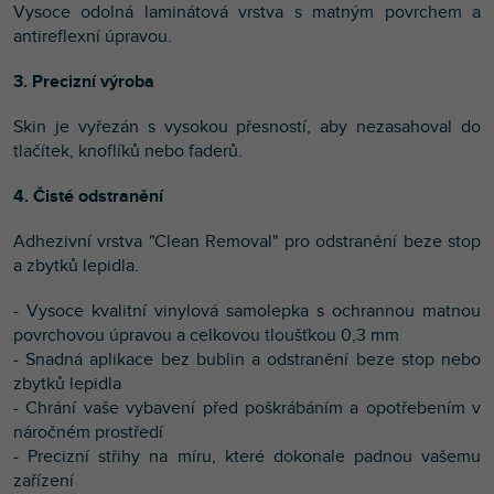
Vysoce odolná laminátová vrstva s matným povrchem a
antireflexní úpravou.
3. Precizní výroba
Skin je vyřezán s vysokou přesností, aby nezasahoval do
tlačítek, knoflíků nebo faderů.
4. Čisté odstranění
Adhezivní vrstva "Clean Removal" pro odstranění beze stop
a zbytků lepidla.
- Vysoce kvalitní vinylová samolepka s ochrannou matnou
povrchovou úpravou a celkovou tloušťkou 0,3 mm
- Snadná aplikace bez bublin a odstranění beze stop nebo
zbytků lepidla
- Chrání vaše vybavení před poškrábáním a opotřebením v
náročném prostředí
- Precizní střihy na míru, které dokonale padnou vašemu
zařízení