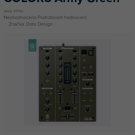
Kód:
67114
Průměrné
Neohodnoceno
Podrobnosti hodnocení
hodnocení
Značka:
Doto Design
produktu
je
0,0
z
5
hvězdiček.