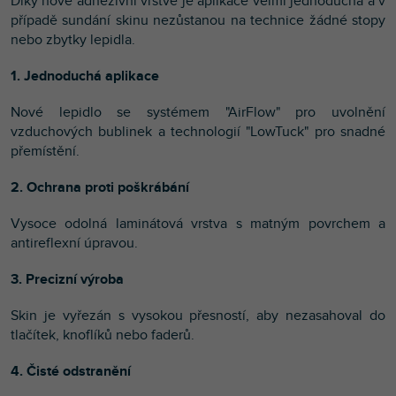
Díky nové adhezivní vrstvě je aplikace velmi jednoduchá a v
případě sundání skinu nezůstanou na technice žádné stopy
nebo zbytky lepidla.
1. Jednoduchá aplikace
Nové lepidlo se systémem "AirFlow" pro uvolnění
vzduchových bublinek a technologií "LowTuck" pro snadné
přemístění.
2. Ochrana proti poškrábání
Vysoce odolná laminátová vrstva s matným povrchem a
antireflexní úpravou.
3. Precizní výroba
Skin je vyřezán s vysokou přesností, aby nezasahoval do
tlačítek, knoflíků nebo faderů.
4. Čisté odstranění