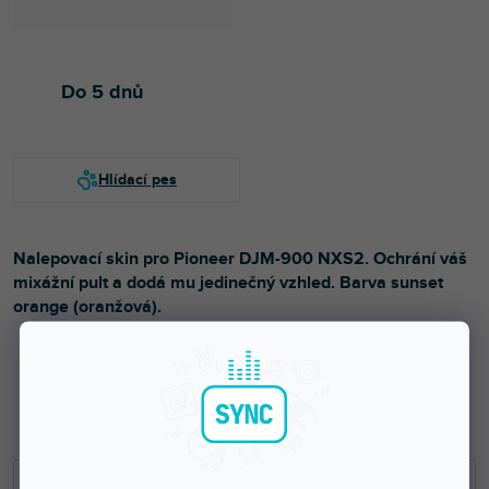
Do 5 dnů
Nalepovací skin pro Pioneer DJM-900 NXS2. Ochrání váš
mixážní pult a dodá mu jedinečný vzhled. Barva sunset
orange (oranžová).
1 399 Kč
1 156 Kč bez DPH
−
+