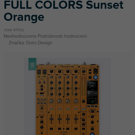
FULL COLORS Sunset
Orange
Kód:
67312
Průměrné
Neohodnoceno
Podrobnosti hodnocení
hodnocení
Značka:
Doto Design
produktu
je
0,0
z
5
hvězdiček.