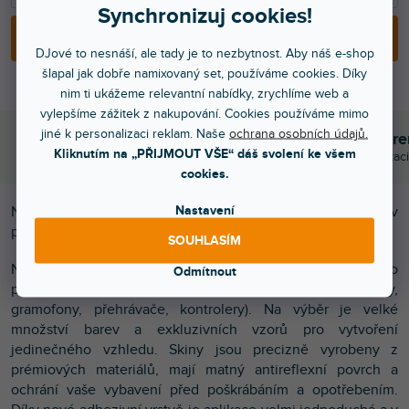
Synchronizuj cookies!
PŘIDAT DO KOŠÍKU
DJové to nesnáší, ale tady je to nezbytnost. Aby náš e-shop
šlapal jak dobře namixovaný set, používáme cookies. Díky
nim ti ukážeme relevantní nabídky, zrychlíme web a
vylepšíme zážitek z nakupování. Cookies používáme mimo
jiné k personalizaci reklam. Naše
ochrana osobních údajů.
Objednej do 15:00
Poradíme s výběr
Kliknutím na „PŘIJMOUT VŠE“ dáš svolení ke všem
A máš to druhý den doma
Chválí nás za komunikaci
cookies.
Nastavení
Nalepovací skin pro mixážní pult Pioneer DJM-900 NXS2 v
provedení FULL COLORS, barva sunset orange (oranžová).
SOUHLASÍM
Nalepovací skiny Doto Design jsou perfektní pro
Odmítnout
přizpůsobení vzhledu vašeho DJ vybavení
(mixážní pulty,
gramofony, přehrávače, kontrolery). Na výběr je velké
množství barev a exkluzivních vzorů pro vytvoření
jedinečného vzhledu. Skiny jsou precizně vyrobeny z
prémiových materiálů, mají matný antireflexní povrch a
ochrání vaše vybavení před poškrábáním a opotřebením.