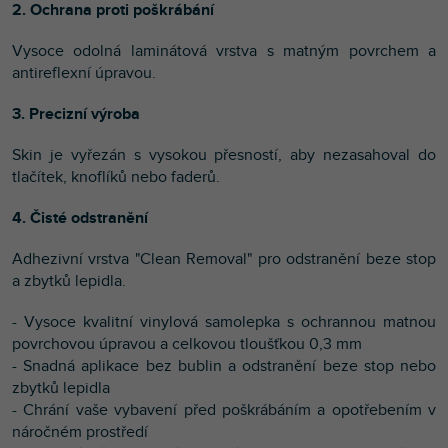
2. Ochrana proti poškrábání
Vysoce odolná laminátová vrstva s matným povrchem a
antireflexní úpravou.
3. Precizní výroba
Skin je vyřezán s vysokou přesností, aby nezasahoval do
tlačítek, knoflíků nebo faderů.
4. Čisté odstranění
Adhezivní vrstva "Clean Removal" pro odstranění beze stop
a zbytků lepidla.
- Vysoce kvalitní vinylová samolepka s ochrannou matnou
povrchovou úpravou a celkovou tloušťkou 0,3 mm
- Snadná aplikace bez bublin a odstranění beze stop nebo
zbytků lepidla
- Chrání vaše vybavení před poškrábáním a opotřebením v
náročném prostředí