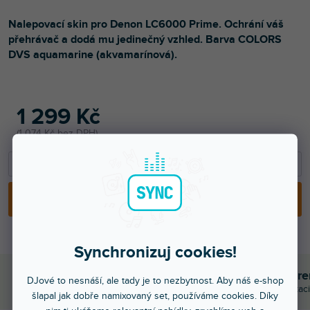
Nalepovací skin pro Denon LC6000 Prime. Ochrání váš
přehrávač a dodá mu jedinečný vzhled. Barva COLORS
DVS aquamarine (akvamarínová).
1 299 Kč
1 074 Kč bez DPH
−
+
PŘIDAT DO KOŠÍKU
Synchronizuj cookies!
Objednej do 15:00
Poradíme s výběr
DJové to nesnáší, ale tady je to nezbytnost. Aby náš e-shop
A máš to druhý den doma
Chválí nás za komunikaci
šlapal jak dobře namixovaný set, používáme cookies. Díky