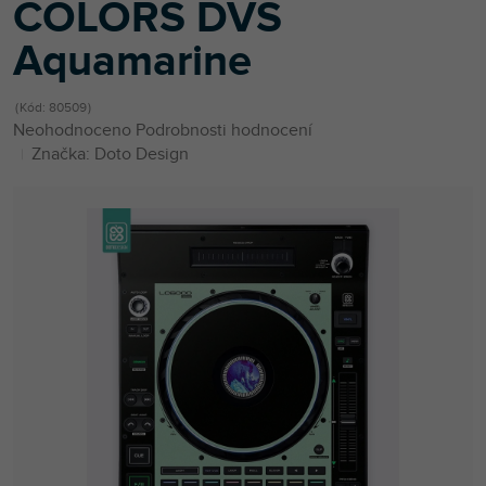
COLORS DVS
Aquamarine
Kód:
80509
Průměrné
Neohodnoceno
Podrobnosti hodnocení
hodnocení
Značka:
Doto Design
produktu
je
0,0
z
5
hvězdiček.