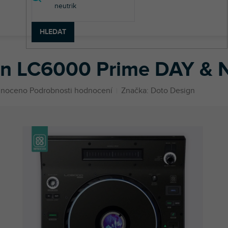
HLEDAT
e
Denon
LC6000 Prime
Skin LC6000 Prime DAY & NIGHT Bl
in LC6000 Prime DAY & 
né
noceno
Podrobnosti hodnocení
Značka:
Doto Design
ení
u
ek.