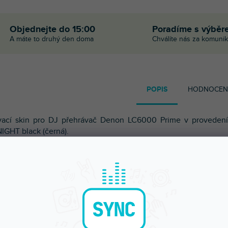
Objednejte do 15:00
Poradíme s výběr
A máte to druhý den doma
Chválíte nás za komunik
POPIS
HODNOCEN
vací skin pro DJ přehrávač
Denon LC6000 Prime v provedení
IGHT black (černá).
ací skiny Doto Design jsou perfektní pro přizpůsobení vzhledu
 DJ vybavení
(mixážní pulty, gramofony, přehrávače, kontrolery)
r je velké množství barev a exkluzivních vzorů pro vytvoření
čného vzhledu. Skiny jsou precizně vyrobeny z prémiových
lů, mají matný antireflexní povrch a ochrání vaše vybavení před
áním a opotřebením. Díky nové adhezivní vrstvě je aplikace
ednoduchá a v případě sundání skinu nezůstanou na technice