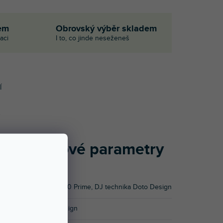
em
Obrovský výběr skladem
aci
I to, co jinde neseženeš
Í
Doplňkové parametry
.
Kategorie
:
LC6000 Prime
,
DJ technika Doto Design
Značka
:
Doto Design