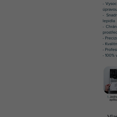
- Vysoc
úpravou
- Snad
lepidla
- Chrá
prostře
- Preci
- Kvalitn
- Profes
- 100% v