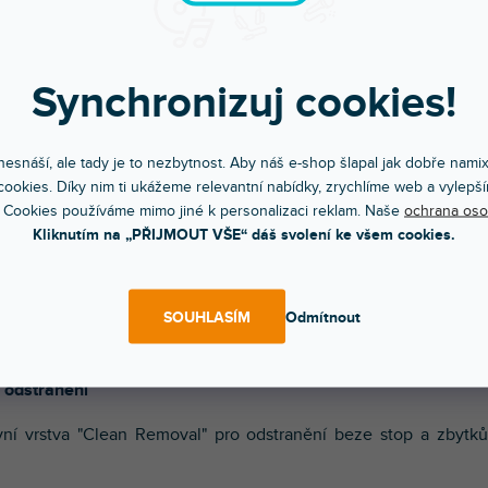
topy nebo zbytky lepidla.
oduchá aplikace
Synchronizuj cookies!
epidlo se systémem "AirFlow" pro uvolnění vzduchových
k a technologií "LowTuck" pro snadné přemístění.
ana proti poškrábání
esnáší, ale tady je to nezbytnost. Aby náš e-shop šlapal jak dobře nami
ookies. Díky nim ti ukážeme relevantní nabídky, zrychlíme web a vylepší
 odolná laminátová vrstva s matným povrchem a antireflexní
 Cookies používáme mimo jiné k personalizaci reklam. Naše
ochrana oso
.
Kliknutím na „PŘIJMOUT VŠE“ dáš svolení ke všem cookies.
izní výroba
SOUHLASÍM
Odmítnout
 vyřezán s vysokou přesností, aby nezasahoval do tlačítek,
ů nebo faderů.
é odstranění
ní vrstva "Clean Removal" pro odstranění beze stop a zbytků