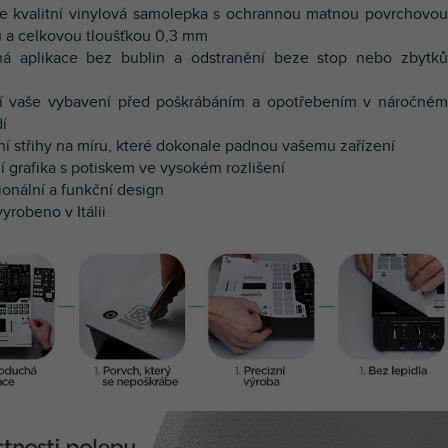
e kvalitní vinylová samolepka s ochrannou matnou povrchovou
 a celkovou tloušťkou 0,3 mm
ná aplikace bez bublin a odstranění beze stop nebo zbytků
ní vaše vybavení před poškrábáním a opotřebením v náročném
dí
zní střihy na míru, které dokonale padnou vašemu zařízení
í g
rafika s potiskem ve vysokém rozlišení
ionální a funkční design
yrobeno v Itálii