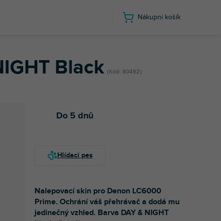
Nákupní košík
ack
NIGHT Black
Kód:
80492
Do 5 dnů
Nalepovací skin pro Denon LC6000
Prime. Ochrání váš přehrávač a dodá mu
jedinečný vzhled. Barva DAY & NIGHT